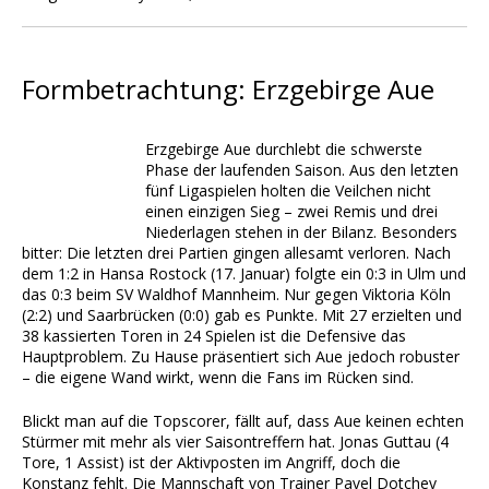
Formbetrachtung: Erzgebirge Aue
Erzgebirge Aue durchlebt die schwerste
Phase der laufenden Saison. Aus den letzten
fünf Ligaspielen holten die Veilchen nicht
einen einzigen Sieg – zwei Remis und drei
Niederlagen stehen in der Bilanz. Besonders
bitter: Die letzten drei Partien gingen allesamt verloren. Nach
dem 1:2 in Hansa Rostock (17. Januar) folgte ein 0:3 in Ulm und
das 0:3 beim SV Waldhof Mannheim. Nur gegen Viktoria Köln
(2:2) und Saarbrücken (0:0) gab es Punkte. Mit 27 erzielten und
38 kassierten Toren in 24 Spielen ist die Defensive das
Hauptproblem. Zu Hause präsentiert sich Aue jedoch robuster
– die eigene Wand wirkt, wenn die Fans im Rücken sind.
Blickt man auf die Topscorer, fällt auf, dass Aue keinen echten
Stürmer mit mehr als vier Saisontreffern hat. Jonas Guttau (4
Tore, 1 Assist) ist der Aktivposten im Angriff, doch die
Konstanz fehlt. Die Mannschaft von Trainer Pavel Dotchev