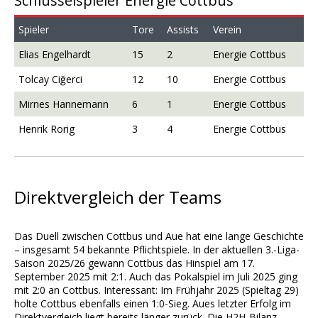
Schlüsselspieler Energie Cottbus
Spieler
Tore
Assists
Verein
Elias Engelhardt
15
2
Energie Cottbus
Tolcay Ciğerci
12
10
Energie Cottbus
Mirnes Hannemann
6
1
Energie Cottbus
Henrik Rorig
3
4
Energie Cottbus
Direktvergleich der Teams
Das Duell zwischen Cottbus und Aue hat eine lange Geschichte
– insgesamt 54 bekannte Pflichtspiele. In der aktuellen 3.-Liga-
Saison 2025/26 gewann Cottbus das Hinspiel am 17.
September 2025 mit 2:1. Auch das Pokalspiel im Juli 2025 ging
mit 2:0 an Cottbus. Interessant: Im Frühjahr 2025 (Spieltag 29)
holte Cottbus ebenfalls einen 1:0-Sieg. Aues letzter Erfolg im
Direktvergleich liegt bereits länger zurück. Die H2H-Bilanz