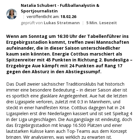
Natalia Schubert - Fußballanalystin &
Sportjournalistin
|
veröffentlicht am:
18.02.26
geprüft von
Lukas Stratmann
|
5 Min. Lesezeit
Wenn am Sonntag um 16:30 Uhr der Tabellenführer ins
Erzgebirgsstadion kommt, treffen zwei Mannschaften
aufeinander, die in dieser Saison unterschiedlicher
kaum sein könnten. Energie Cottbus marschiert als
Spitzenreiter mit 45 Punkten in Richtung 2. Bundesliga –
Erzgebirge Aue kämpft mit 24 Punkten auf Rang 17
gegen den Absturz in den Abstiegssumpf.
Das Duell zweier sächsischer Traditionsklubs hat historisch
immer eine besondere Bedeutung – in dieser Saison aber ist
es sportlich eine glasklare Angelegenheit. Aue hat die letzten
drei Ligaspiele verloren, zuletzt mit 0:3 in Mannheim, und
steckt in einer handfesten Krise. Cottbus dagegen hat in 24
Ligaspielen erst drei Niederlagen kassiert und ist seit Spieltag 4
in der Liga ungeschlagen. Die Ausgangslage ist eindeutig, doch
das Erzgebirgsstadion mit knapp 16.500 Plätzen und einer
lautstarken Kulisse kann auch Top-Teams aus dem Konzept
bringen. Wir analysieren, was wirklich zu erwarten ist.