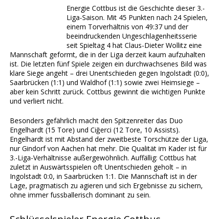
Energie Cottbus ist die Geschichte dieser 3.-
Liga-Saison. Mit 45 Punkten nach 24 Spielen,
einem Torverhältnis von 49:37 und der
beeindruckenden Ungeschlagenheitsserie
seit Spieltag 4 hat Claus-Dieter Wollitz eine
Mannschaft geformt, die in der Liga derzeit kaum aufzuhalten
ist. Die letzten fünf Spiele zeigen ein durchwachsenes Bild was
klare Siege angeht – drei Unentschieden gegen Ingolstadt (0:0),
Saarbrücken (1:1) und Waldhof (1:1) sowie zwei Heimsiege –
aber kein Schritt zurück. Cottbus gewinnt die wichtigen Punkte
und verliert nicht.
Besonders gefährlich macht den Spitzenreiter das Duo
Engelhardt (15 Tore) und Ciğerci (12 Tore, 10 Assists).
Engelhardt ist mit Abstand der zweitbeste Torschütze der Liga,
nur Gindorf von Aachen hat mehr. Die Qualität im Kader ist für
3.-Liga-Verhältnisse außergewöhnlich. Auffällig: Cottbus hat
zuletzt in Auswärtsspielen oft Unentschieden geholt – in
Ingolstadt 0:0, in Saarbrücken 1:1. Die Mannschaft ist in der
Lage, pragmatisch zu agieren und sich Ergebnisse zu sichern,
ohne immer fussballerisch dominant zu sein.