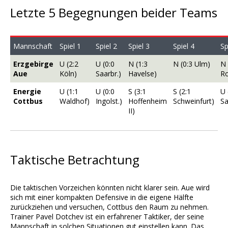
Letzte 5 Begegnungen beider Teams
Mannschaft
Spiel 1
Spiel 2
Spiel 3
Spiel 4
Sp
Erzgebirge
U (2:2
U (0:0
N (1:3
N (0:3 Ulm)
N 
Aue
Köln)
Saarbr.)
Havelse)
Ro
Energie
U (1:1
U (0:0
S (3:1
S (2:1
U 
Cottbus
Waldhof)
Ingolst.)
Hoffenheim
Schweinfurt)
Sa
II)
Taktische Betrachtung
Die taktischen Vorzeichen könnten nicht klarer sein. Aue wird
sich mit einer kompakten Defensive in die eigene Hälfte
zurückziehen und versuchen, Cottbus den Raum zu nehmen.
Trainer Pavel Dotchev ist ein erfahrener Taktiker, der seine
Mannschaft in solchen Situationen gut einstellen kann. Das