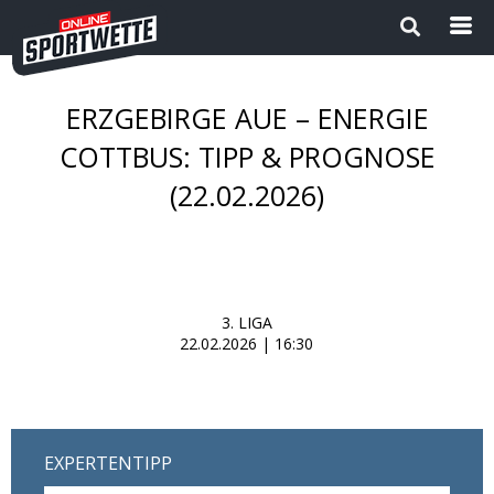
ERZGEBIRGE AUE – ENERGIE
Startseite
COTTBUS: TIPP & PROGNOSE
(22.02.2026)
Die besten Wettanbieter 2024
1
Sport Magazin
Sportwetten ohne OASIS |
3. LIGA
Wettanbieter ohne OASIS im
22.02.2026 | 16:30
Vergleich 2026
Neue Wettanbieter
Sportwetten Apps
EXPERTENTIPP