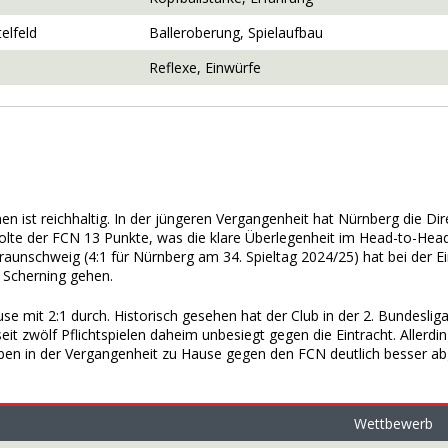
elfeld
Balleroberung, Spielaufbau
Reflexe, Einwürfe
en ist reichhaltig. In der jüngeren Vergangenheit hat Nürnberg die Dire
 holte der FCN 13 Punkte, was die klare Überlegenheit im Head-to-Hea
Braunschweig (4:1 für Nürnberg am 34. Spieltag 2024/25) hat bei der Ei
 Scherning gehen.
se mit 2:1 durch. Historisch gesehen hat der Club in der 2. Bundeslig
it zwölf Pflichtspielen daheim unbesiegt gegen die Eintracht. Allerdin
aben in der Vergangenheit zu Hause gegen den FCN deutlich besser ab
Wettbewerb