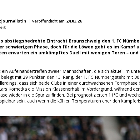
tjournalistin
|
veröffentlicht am:
24.03.26
eit
as abstiegsbedrohte Eintracht Braunschweig den 1. FC Nürnbe
ner schwierigen Phase, doch für die Löwen geht es im Kampf 
rten erwarten ein umkämpftes Duell mit wenigen Toren – und
ein Aufeinandertreffen zweier Mannschaften, die sich aktuell im unt
g belegt mit 29 Punkten den 13. Rang, der 1. FC Nürnberg steht mit 36
 allerdings, dass sich beide Clubs in einer durchwachsenen Formphase 
Lars Kornetka die Mission Klassenerhalt im Vordergrund, während de
ase wieder in die Spur zu finden. Bei prognostizierten 11°C und wec
bespielbar sein, auch wenn die kühlen Temperaturen eher den kämpfer