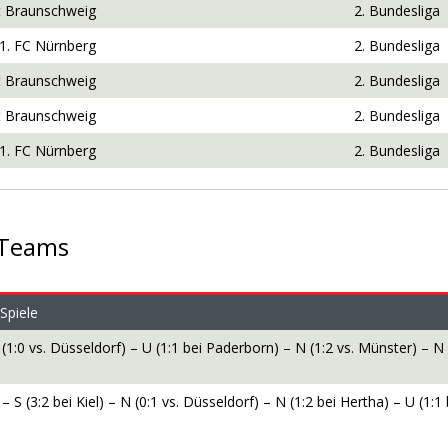
ht Braunschweig
2. Bundesliga
 1. FC Nürnberg
2. Bundesliga
ht Braunschweig
2. Bundesliga
ht Braunschweig
2. Bundesliga
 1. FC Nürnberg
2. Bundesliga
 Teams
Spiele
(1:0 vs. Düsseldorf) – U (1:1 bei Paderborn) – N (1:2 vs. Münster) – N 
 – S (3:2 bei Kiel) – N (0:1 vs. Düsseldorf) – N (1:2 bei Hertha) – U (1:1 