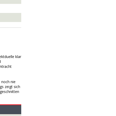
ktduelle klar
d
ntracht
a noch nie
gs zeigt sich
geschnitten