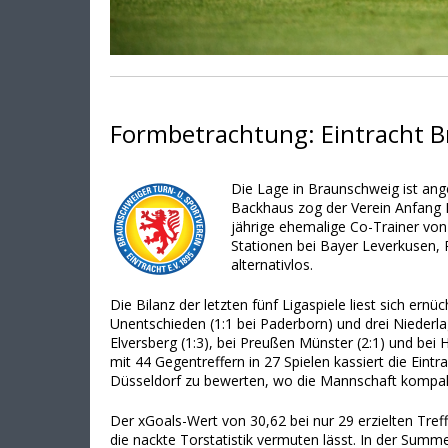
Formbetrachtung: Eintracht 
Die Lage in Braunschweig ist ang
Backhaus zog der Verein Anfang M
jährige ehemalige Co-Trainer von
Stationen bei Bayer Leverkusen, R
alternativlos.
Die Bilanz der letzten fünf Ligaspiele liest sich ern
Unentschieden (1:1 bei Paderborn) und drei Nieder
Elversberg (1:3), bei Preußen Münster (2:1) und bei
mit 44 Gegentreffern in 27 Spielen kassiert die Eintr
Düsseldorf zu bewerten, wo die Mannschaft kompakt u
Der xGoals-Wert von 30,62 bei nur 29 erzielten Treffe
die nackte Torstatistik vermuten lässt. In der Summ