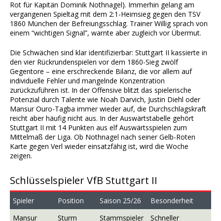
Rot für Kapitän Dominik Nothnagel). Immerhin gelang am
vergangenen Spieltag mit dem 2:1-Heimsieg gegen den TSV
1860 München der Befreiungsschlag. Trainer Willig sprach von
einem “wichtigen Signal”, warnte aber zugleich vor Übermut.
Die Schwächen sind klar identifizierbar: Stuttgart II kassierte in
den vier Rückrundenspielen vor dem 1860-Sieg zwölf
Gegentore – eine erschreckende Bilanz, die vor allem auf
individuelle Fehler und mangelnde Konzentration
zurückzuführen ist. In der Offensive blitzt das spielerische
Potenzial durch Talente wie Noah Darvich, Justin Diehl oder
Mansur Ouro-Tagba immer wieder auf, die Durchschlagskraft
reicht aber häufig nicht aus. In der Auswärtstabelle gehört
Stuttgart II mit 14 Punkten aus elf Auswärtsspielen zum
Mittelmaß der Liga. Ob Nothnagel nach seiner Gelb-Roten
Karte gegen Verl wieder einsatzfähig ist, wird die Woche
zeigen.
Schlüsselspieler VfB Stuttgart II
Spieler
Position
Saison 25/26
Besonderheit
Mansur
Sturm
Stammspieler
Schneller