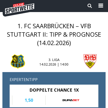
1. FC SAARBRÜCKEN – VFB
Startseite
STUTTGART II: TIPP & PROGNOSE
(14.02.2026)
Die besten Wettanbieter 2024
1
Sport Magazin
3. LIGA
14.02.2026 | 14:00
Sportwetten ohne OASIS |
Wettanbieter ohne OASIS im
Vergleich 2026
EXPERTENTIPP
Neue Wettanbieter
DOPPELTE CHANCE 1X
Sportwetten Apps
1,50