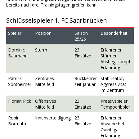
bereits nach drei Trainingstagen greifen kann.
Schlüsselspieler 1. FC Saarbrücken
Spieler
Position
Saison
Besonderheit
25/26
Dominic
Sturm
23
Erfahrener
Baumann
Einsätze
Stürmer,
Abstiegskampf-
Erfahrung
Patrick
Zentrales
Rückkehrer
Stabilisator,
Sontheimer
Mittelfeld
seit Januar
Aggressivität
im Zentrum
Florian Pick
Offensives
23
Kreativspieler,
Mittelfeld
Einsätze
Tempodribbler
Robin
Innenverteidigung
23
Erfahrener
Bormuth
Einsätze
Abwehrchef,
Zweitliga-
Erfahrung