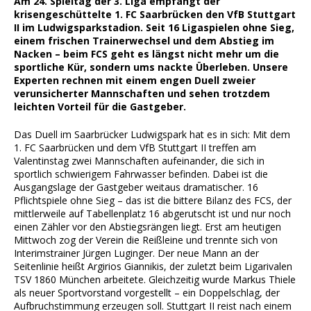
Am 24. Spieltag der 3. Liga empfängt der
krisengeschüttelte 1. FC Saarbrücken den VfB Stuttgart
II im Ludwigsparkstadion. Seit 16 Ligaspielen ohne Sieg,
einem frischen Trainerwechsel und dem Abstieg im
Nacken – beim FCS geht es längst nicht mehr um die
sportliche Kür, sondern ums nackte Überleben. Unsere
Experten rechnen mit einem engen Duell zweier
verunsicherter Mannschaften und sehen trotzdem
leichten Vorteil für die Gastgeber.
Das Duell im Saarbrücker Ludwigspark hat es in sich: Mit dem
1. FC Saarbrücken und dem VfB Stuttgart II treffen am
Valentinstag zwei Mannschaften aufeinander, die sich in
sportlich schwierigem Fahrwasser befinden. Dabei ist die
Ausgangslage der Gastgeber weitaus dramatischer. 16
Pflichtspiele ohne Sieg – das ist die bittere Bilanz des FCS, der
mittlerweile auf Tabellenplatz 16 abgerutscht ist und nur noch
einen Zähler vor den Abstiegsrängen liegt. Erst am heutigen
Mittwoch zog der Verein die Reißleine und trennte sich von
Interimstrainer Jürgen Luginger. Der neue Mann an der
Seitenlinie heißt Argirios Giannikis, der zuletzt beim Ligarivalen
TSV 1860 München arbeitete. Gleichzeitig wurde Markus Thiele
als neuer Sportvorstand vorgestellt – ein Doppelschlag, der
Aufbruchstimmung erzeugen soll. Stuttgart II reist nach einem