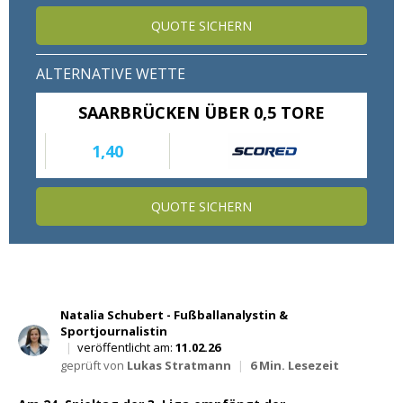
Wett Tipps für Heute
QUOTE SICHERN
ALTERNATIVE WETTE
SAARBRÜCKEN ÜBER 0,5 TORE
1,40
QUOTE SICHERN
Natalia Schubert - Fußballanalystin &
Sportjournalistin
|
veröffentlicht am:
11.02.26
geprüft von
Lukas Stratmann
|
6 Min. Lesezeit