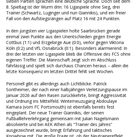
sieben Partien sprachen eine deutliche Sprache. Doch seit dem
8. Spieltag ist der Wurm drin: 16 Ligaspiele ohne Sieg, drei
Trainer (Schwartz, Luginger und nun Giannikis), und ein freier
Fall von den Aufstiegsrängen auf Platz 16 mit 24 Punkten.
In den jüngsten vier Ligaspielen holte Saarbrücken gerade
einmal zwei Punkte aus den Unentschieden gegen Energie
Cottbus (1:1) und Erzgebirge Aue (0:0), verlor gegen Viktoria
Köln (0:2) und VfL Osnabrück (0:1). Besonders alarmierend: In
drei der letzten vier Ligaspiele blieb die Offensive des FCS ohne
eigenen Treffer. Die Mannschaft zeigt sich im Abschluss
fahrlässig und spielt sich durchaus Chancen heraus – allein die
letzte Konsequenz im letzten Drittel fehlt seit Wochen.
Personell gibt es allerdings auch Lichtblicke. Patrick
Sontheimer, der nach einer halbjährigen Verletzungspause im
Januar 2026 auf den Rasen zurückkehrte, bringt Aggressivität
und Ordnung ins Mittelfeld. Winterneuzugang Abdoulaye
Kamara (vom FC Portsmouth) ist ebenfalls bereits fest
eingeplant. Der neue Trainer Giannikis, der seinen
Fußballlehrerlehrgang gemeinsam mit Julian Nagelsmann
absolvierte und bei AEK Athen als “Trainer des Jahres”
ausgezeichnet wurde, bringt Erfahrung und taktisches
Knowhow mit. Die große Frage ist, ob der Neutrainereffekt