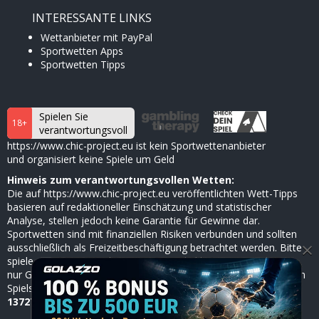
INTERESSANTE LINKS
Wettanbieter mit PayPal
Sportwetten Apps
Sportwetten Tipps
Spielen Sie
18+
verantwortungsvoll
https://www.chic-project.eu ist kein Sportwettenanbieter
und organisiert keine Spiele um Geld
Hinweis zum verantwortungsvollen Wetten:
Die auf https://www.chic-project.eu veröffentlichten Wett-Tipps
basieren auf redaktioneller Einschätzung und statistischer
Analyse, stellen jedoch keine Garantie für Gewinne dar.
Sportwetten sind mit finanziellen Risiken verbunden und sollten
×
ausschließlich als Freizeitbeschäftigung betrachtet werden. Bitte
spiele verantwortungsbewusst, setze dir klare Limits und nutze
nur Geld, dessen Verlust du verkraften kannst. Bei Anzeichen von
Spielsucht hilft die
BZgA
anonym und kostenlos unter
0800
1372700
(ab 18 Jahren).