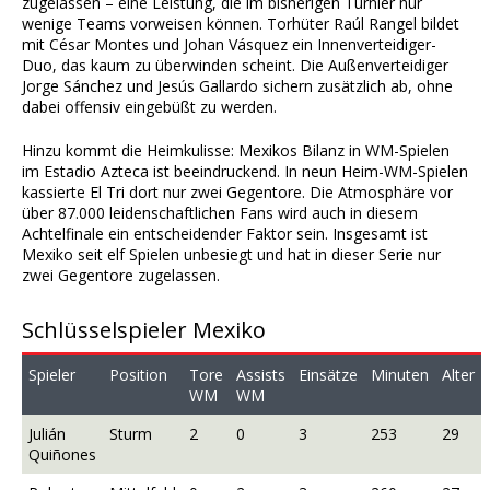
zugelassen – eine Leistung, die im bisherigen Turnier nur
wenige Teams vorweisen können. Torhüter Raúl Rangel bildet
mit César Montes und Johan Vásquez ein Innenverteidiger-
Duo, das kaum zu überwinden scheint. Die Außenverteidiger
Jorge Sánchez und Jesús Gallardo sichern zusätzlich ab, ohne
dabei offensiv eingebüßt zu werden.
Hinzu kommt die Heimkulisse: Mexikos Bilanz in WM-Spielen
im Estadio Azteca ist beeindruckend. In neun Heim-WM-Spielen
kassierte El Tri dort nur zwei Gegentore. Die Atmosphäre vor
über 87.000 leidenschaftlichen Fans wird auch in diesem
Achtelfinale ein entscheidender Faktor sein. Insgesamt ist
Mexiko seit elf Spielen unbesiegt und hat in dieser Serie nur
zwei Gegentore zugelassen.
Schlüsselspieler Mexiko
Spieler
Position
Tore
Assists
Einsätze
Minuten
Alter
WM
WM
Julián
Sturm
2
0
3
253
29
Quiñones