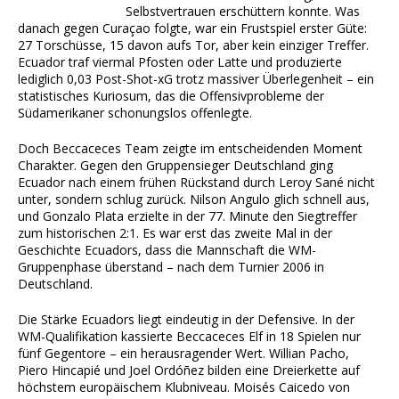
Selbstvertrauen erschüttern konnte. Was
danach gegen Curaçao folgte, war ein Frustspiel erster Güte:
27 Torschüsse, 15 davon aufs Tor, aber kein einziger Treffer.
Ecuador traf viermal Pfosten oder Latte und produzierte
lediglich 0,03 Post-Shot-xG trotz massiver Überlegenheit – ein
statistisches Kuriosum, das die Offensivprobleme der
Südamerikaner schonungslos offenlegte.
Doch Beccaceces Team zeigte im entscheidenden Moment
Charakter. Gegen den Gruppensieger Deutschland ging
Ecuador nach einem frühen Rückstand durch Leroy Sané nicht
unter, sondern schlug zurück. Nilson Angulo glich schnell aus,
und Gonzalo Plata erzielte in der 77. Minute den Siegtreffer
zum historischen 2:1. Es war erst das zweite Mal in der
Geschichte Ecuadors, dass die Mannschaft die WM-
Gruppenphase überstand – nach dem Turnier 2006 in
Deutschland.
Die Stärke Ecuadors liegt eindeutig in der Defensive. In der
WM-Qualifikation kassierte Beccaceces Elf in 18 Spielen nur
fünf Gegentore – ein herausragender Wert. Willian Pacho,
Piero Hincapié und Joel Ordóñez bilden eine Dreierkette auf
höchstem europäischem Klubniveau. Moisés Caicedo von