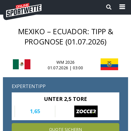
MEXIKO – ECUADOR: TIPP &
Startseite
PROGNOSE (01.07.2026)
Die besten Wettanbieter 2024
WM 2026
1
Sport Magazin
01.07.2026 | 03:00
Sportwetten ohne OASIS |
EXPERTENTIPP
Wettanbieter ohne OASIS im
Vergleich 2026
UNTER 2,5 TORE
Neue Wettanbieter
1,65
Sportwetten Apps
QUOTE SICHERN