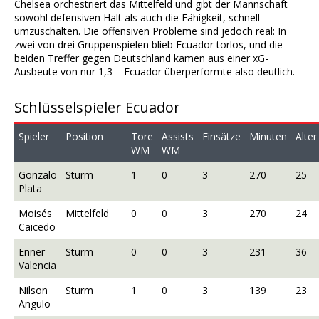
Chelsea orchestriert das Mittelfeld und gibt der Mannschaft
sowohl defensiven Halt als auch die Fähigkeit, schnell
umzuschalten. Die offensiven Probleme sind jedoch real: In
zwei von drei Gruppenspielen blieb Ecuador torlos, und die
beiden Treffer gegen Deutschland kamen aus einer xG-
Ausbeute von nur 1,3 – Ecuador überperformte also deutlich.
Schlüsselspieler Ecuador
Spieler
Position
Tore
Assists
Einsätze
Minuten
Alter
WM
WM
Gonzalo
Sturm
1
0
3
270
25
Plata
Moisés
Mittelfeld
0
0
3
270
24
Caicedo
Enner
Sturm
0
0
3
231
36
Valencia
Nilson
Sturm
1
0
3
139
23
Angulo