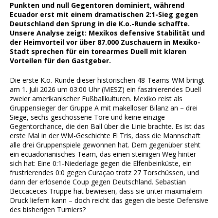
Punkten und null Gegentoren dominiert, während
Ecuador erst mit einem dramatischen 2:1-Sieg gegen
Deutschland den Sprung in die K.o.-Runde schaffte.
Unsere Analyse zeigt: Mexikos defensive Stabilität und
der Heimvorteil vor über 87.000 Zuschauern in Mexiko-
Stadt sprechen für ein torearmes Duell mit klaren
Vorteilen für den Gastgeber.
Die erste K.o.-Runde dieser historischen 48-Teams-WM bringt
am 1. Juli 2026 um 03:00 Uhr (MESZ) ein faszinierendes Duell
zweier amerikanischer Fußballkulturen. Mexiko reist als
Gruppensieger der Gruppe A mit makelloser Bilanz an – drei
Siege, sechs geschossene Tore und keine einzige
Gegentorchance, die den Ball über die Linie brachte. Es ist das
erste Mal in der WM-Geschichte El Tris, dass die Mannschaft
alle drei Gruppenspiele gewonnen hat. Dem gegenüber steht
ein ecuadorianisches Team, das einen steinigen Weg hinter
sich hat: Eine 0:1-Niederlage gegen die Elfenbeinküste, ein
frustrierendes 0:0 gegen Curaçao trotz 27 Torschüssen, und
dann der erlösende Coup gegen Deutschland. Sebastian
Beccaceces Truppe hat bewiesen, dass sie unter maximalem
Druck liefern kann – doch reicht das gegen die beste Defensive
des bisherigen Turniers?