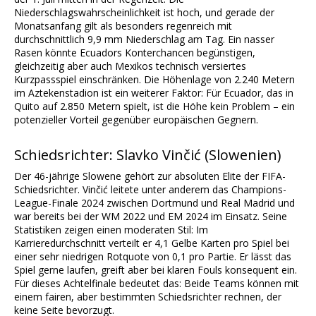
Niederschlagswahrscheinlichkeit ist hoch, und gerade der
Monatsanfang gilt als besonders regenreich mit
durchschnittlich 9,9 mm Niederschlag am Tag. Ein nasser
Rasen könnte Ecuadors Konterchancen begünstigen,
gleichzeitig aber auch Mexikos technisch versiertes
Kurzpassspiel einschränken. Die Höhenlage von 2.240 Metern
im Aztekenstadion ist ein weiterer Faktor: Für Ecuador, das in
Quito auf 2.850 Metern spielt, ist die Höhe kein Problem – ein
potenzieller Vorteil gegenüber europäischen Gegnern.
Schiedsrichter: Slavko Vinčić (Slowenien)
Der 46-jährige Slowene gehört zur absoluten Elite der FIFA-
Schiedsrichter. Vinčić leitete unter anderem das Champions-
League-Finale 2024 zwischen Dortmund und Real Madrid und
war bereits bei der WM 2022 und EM 2024 im Einsatz. Seine
Statistiken zeigen einen moderaten Stil: Im
Karrieredurchschnitt verteilt er 4,1 Gelbe Karten pro Spiel bei
einer sehr niedrigen Rotquote von 0,1 pro Partie. Er lässt das
Spiel gerne laufen, greift aber bei klaren Fouls konsequent ein.
Für dieses Achtelfinale bedeutet das: Beide Teams können mit
einem fairen, aber bestimmten Schiedsrichter rechnen, der
keine Seite bevorzugt.