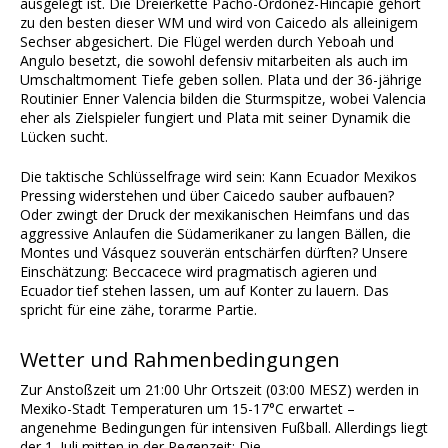
ausgelegt ist. Die Dreierkette Pacho-Ordóñez-Hincapié gehört
zu den besten dieser WM und wird von Caicedo als alleinigem
Sechser abgesichert. Die Flügel werden durch Yeboah und
Angulo besetzt, die sowohl defensiv mitarbeiten als auch im
Umschaltmoment Tiefe geben sollen. Plata und der 36-jährige
Routinier Enner Valencia bilden die Sturmspitze, wobei Valencia
eher als Zielspieler fungiert und Plata mit seiner Dynamik die
Lücken sucht.
Die taktische Schlüsselfrage wird sein: Kann Ecuador Mexikos
Pressing widerstehen und über Caicedo sauber aufbauen?
Oder zwingt der Druck der mexikanischen Heimfans und das
aggressive Anlaufen die Südamerikaner zu langen Bällen, die
Montes und Vásquez souverän entschärfen dürften? Unsere
Einschätzung: Beccacece wird pragmatisch agieren und
Ecuador tief stehen lassen, um auf Konter zu lauern. Das
spricht für eine zähe, torarme Partie.
Wetter und Rahmenbedingungen
Zur Anstoßzeit um 21:00 Uhr Ortszeit (03:00 MESZ) werden in
Mexiko-Stadt Temperaturen um 15-17°C erwartet –
angenehme Bedingungen für intensiven Fußball. Allerdings liegt
der 1. Juli mitten in der Regenzeit: Die