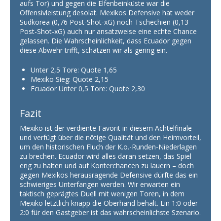
aufs Tor) und gegen die Elfenbeinküste war die
Offensivleistung desolat. Mexikos Defensive hat weder
Südkorea (0,76 Post-Shot-xG) noch Tschechien (0,13
Post-Shot-xG) auch nur ansatzweise eine echte Chance
gelassen. Die Wahrscheinlichkeit, dass Ecuador gegen
diese Abwehr trifft, schätzen wir als gering ein.
Unter 2,5 Tore: Quote 1,65
Mexiko Sieg: Quote 2,15
Ecuador Unter 0,5 Tore: Quote 2,30
Fazit
Mexiko ist der verdiente Favorit in diesem Achtelfinale
und verfügt über die nötige Qualität und den Heimvorteil,
um den historischen Fluch der K.o.-Runden-Niederlagen
zu brechen. Ecuador wird alles daran setzen, das Spiel
eng zu halten und auf Konterchancen zu lauern – doch
gegen Mexikos herausragende Defensive dürfte das ein
schwieriges Unterfangen werden. Wir erwarten ein
taktisch geprägtes Duell mit wenigen Toren, in dem
Mexiko letztlich knapp die Oberhand behält. Ein 1:0 oder
2:0 für den Gastgeber ist das wahrscheinlichste Szenario.