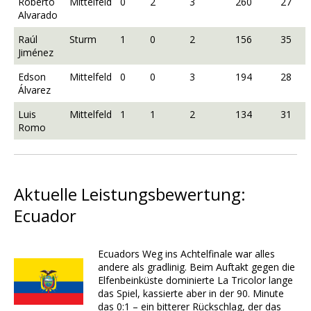
Roberto
Mittelfeld
0
2
3
260
27
Alvarado
Raúl
Sturm
1
0
2
156
35
Jiménez
Edson
Mittelfeld
0
0
3
194
28
Álvarez
Luis
Mittelfeld
1
1
2
134
31
Romo
Aktuelle Leistungsbewertung:
Ecuador
Ecuadors Weg ins Achtelfinale war alles
andere als gradlinig. Beim Auftakt gegen die
Elfenbeinküste dominierte La Tricolor lange
das Spiel, kassierte aber in der 90. Minute
das 0:1 – ein bitterer Rückschlag, der das