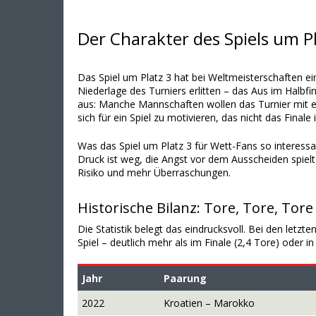
Der Charakter des Spiels um Pl
Das Spiel um Platz 3 hat bei Weltmeisterschaften 
Niederlage des Turniers erlitten – das Aus im Halbfin
aus: Manche Mannschaften wollen das Turnier mit ei
sich für ein Spiel zu motivieren, das nicht das Finale i
Was das Spiel um Platz 3 für Wett-Fans so interessa
Druck ist weg, die Angst vor dem Ausscheiden spielt 
Risiko und mehr Überraschungen.
Historische Bilanz: Tore, Tore, Tore
Die Statistik belegt das eindrucksvoll. Bei den letzt
Spiel – deutlich mehr als im Finale (2,4 Tore) oder in
Jahr
Paarung
2022
Kroatien – Marokko