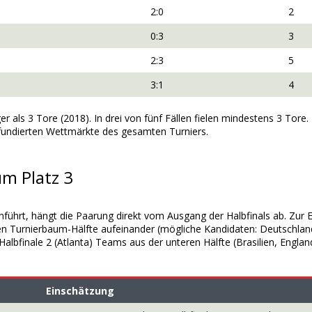
2:0
2
0:3
3
2:3
5
3:1
4
ger als 3 Tore (2018). In drei von fünf Fällen fielen mindestens 3 Tore
 fundierten Wettmärkte des gesamten Turniers.
um Platz 3
nführt, hängt die Paarung direkt vom Ausgang der Halbfinals ab. Zur E
ren Turnierbaum-Hälfte aufeinander (mögliche Kandidaten: Deutschlan
Halbfinale 2 (Atlanta) Teams aus der unteren Hälfte (Brasilien, Englan
Einschätzung