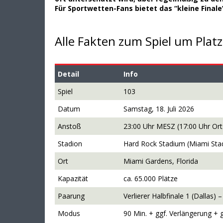
Für Sportwetten-Fans bietet das “kleine Final
Alle Fakten zum Spiel um Platz
Detail
Info
Spiel
103
Datum
Samstag, 18. Juli 2026
Anstoß
23:00 Uhr MESZ (17:00 Uhr Ort
Stadion
Hard Rock Stadium (Miami Sta
Ort
Miami Gardens, Florida
Kapazität
ca. 65.000 Plätze
Paarung
Verlierer Halbfinale 1 (Dallas) –
Modus
90 Min. + ggf. Verlängerung + 