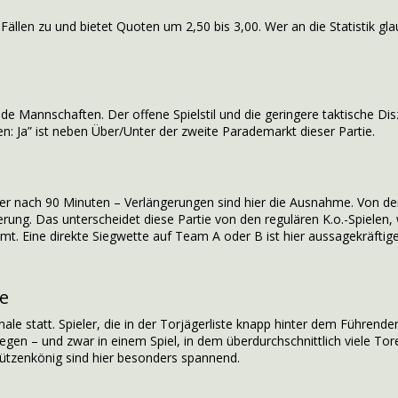
 Fällen zu und bietet Quoten um 2,50 bis 3,00. Wer an die Statistik gla
ide Mannschaften. Der offene Spielstil und die geringere taktische Disz
n: Ja” ist neben Über/Unter der zweite Parademarkt dieser Partie.
eger nach 90 Minuten – Verlängerungen sind hier die Ausnahme. Von de
gerung. Das unterscheidet diese Partie von den regulären K.o.-Spielen,
. Eine direkte Siegwette auf Team A oder B ist hier aussagekräftiger
e
ale statt. Spieler, die in der Torjägerliste knapp hinter dem Führenden
gen – und zwar in einem Spiel, in dem überdurchschnittlich viele Tore
chützenkönig sind hier besonders spannend.