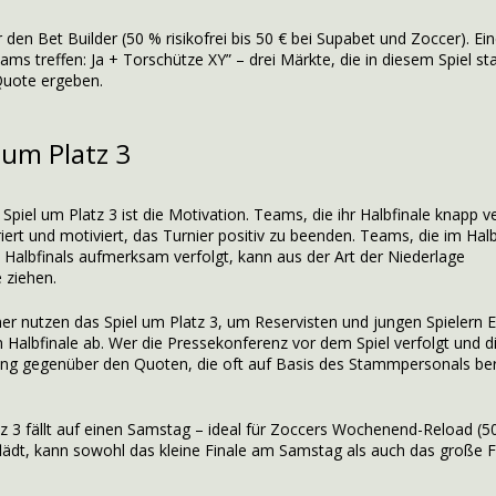
 den Bet Builder (50 % risikofrei bis 50 € bei Supabet und Zoccer). Ei
s treffen: Ja + Torschütze XY” – drei Märkte, die in diesem Spiel sta
Quote ergeben.
 um Platz 3
Spiel um Platz 3 ist die Motivation. Teams, die ihr Halbfinale knapp v
riert und motiviert, das Turnier positiv zu beenden. Teams, die im Halb
e Halbfinals aufmerksam verfolgt, kann aus der Art der Niederlage
 ziehen.
ner nutzen das Spiel um Platz 3, um Reservisten und jungen Spielern E
m Halbfinale ab. Wer die Pressekonferenz vor dem Spiel verfolgt und d
rung gegenüber den Quoten, die oft auf Basis des Stammpersonals be
z 3 fällt auf einen Samstag – ideal für Zoccers Wochenend-Reload (5
dt, kann sowohl das kleine Finale am Samstag als auch das große F