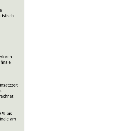
ne
tistisch
erloren
finale
insatzzeit
ie
rechnet
0 % bis
inale am