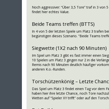
Noch aggressiver: “Über 3,5 Tore” traf in 3 von 5
findet hier echtes Value.
Beide Teams treffen (BTTS)
In 4 von 5 der letzten Spiele um Platz 3 trafen be
begünstigen dieses Szenario. “Beide Teams treffe
Siegwette (1X2 nach 90 Minuten)
Im Spiel um Platz 3 gibt es fast immer einen Si
10 Spielen um Platz 3 gingen nur 2 in die Verlän
Remis nach 90 Minuten deutlich häufiger vorkommt
anderen K.o.-Runden.
Torschützenkönig – Letzte Chanc
Das Spiel um Platz 3 findet einen Tag vor dem Fin
haben hier ihre letzte Chance, noch Tore nachzule
Wetten auf “Spieler XY trifft” oder auf den Tors