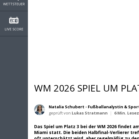
WETTSTEUER
LIVE SCORE
WM 2026 SPIEL UM PLAT
Natalia Schubert - Fußballanalystin & Spor
geprüft von
Lukas Stratmann
|
6 Min. Lesez
Das Spiel um Platz 3 bei der WM 2026 findet am
Miami statt. Die beiden Halbfinal-Verlierer tr
oft unterschätzt wird, aber regelmäßig zu de