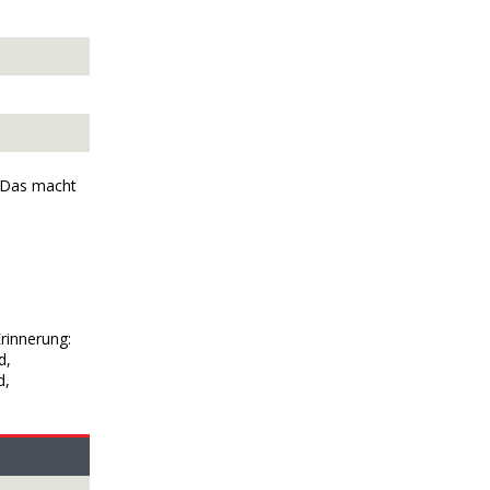
. Das macht
rinnerung:
d,
d,