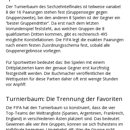
Der Turnierbaum des Sechzehntelfinales ist teilweise variabel:
8 der 16 Paarungen stehen fest (Gruppensieger gegen
Gruppenzweite), bei den anderen 8 Spielen ist der Gegner ein
“bester Gruppendritter”. Da erst nach dem letzten
Vorrundenspiel feststeht, aus welchen Gruppen die 8
qualifizierten Dritten kommen, gibt es rechnerisch 495
mögliche Konstellationen. Die FIFA legt die exakten Paarungen
nach einem festen Zuordnungsschema fest, sobald alle
Gruppenergebnisse vorliegen.
Für Sportwetten bedeutet das: Bei Spielen mit einem
Drittplatzierten kann der genaue Gegner erst kurzfristig
festgestellt werden. Die Buchmacher veröffentlichen die
Wettquoten für diese Partien daher oft erst wenige Stunden
vor Anpfiff.
Turnierbaum: Die Trennung der Favoriten
Die FIFA hat den Turnierbaum so konstruiert, dass die vier
Top-Teams der Weltrangliste (Spanien, Argentinien, Frankreich,
England) in verschiedenen Ästen platziert sind. Das bedeutet:
Gewinnen alle vier ihre Gruppen, können sie sich frühestens im
Halbfinale begegnen. Umgekehrt gilt: Wer die Gruppe nicht