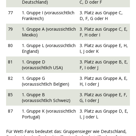
Deutschland)
C, D oder F
77
1. Gruppe I (voraussichtlich
3. Platz aus Gruppe C,
Frankreich)
D, F, G oder H
79
1. Gruppe A (voraussichtlich
3. Platz aus Gruppe C, E,
Mexiko)
F, H oder I
80
1. Gruppe L (voraussichtlich
3. Platz aus Gruppe E, H,
England)
I, J oder K
81
1. Gruppe D
3. Platz aus Gruppe B, E,
(voraussichtlich USA)
F, I oder J
82
1. Gruppe G
3. Platz aus Gruppe A, E,
(voraussichtlich Belgien)
H, I oder J
85
1. Gruppe B
3. Platz aus Gruppe E, F,
(voraussichtlich Schweiz)
G, I oder J
87
1. Gruppe K (voraussichtlich
3. Platz aus Gruppe D, E,
Portugal)
I, J oder L
Für Wett-Fans bedeutet das: Gruppensieger wie Deutschland,