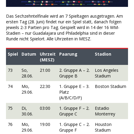
Das Sechzehntelfinale wird an 7 Spieltagen ausgetragen. Am
ersten Tag (28. Juni) findet nur ein Spiel statt, danach folgen
jeweils 2-3 Partien pro Tag. Gespielt wird in 14 der 16 WM-
Stadien – nur Guadalajara und Philadelphia sind in dieser
Runde nicht Spielort. Alle Uhrzeiten in MESZ.
Spiel
Datum
Uhrzeit
Paarung
Stadion
(MESZ)
73
So,
21:00
2. Gruppe A – 2.
Los Angeles
28.06.
Gruppe B
Stadium
74
Mo,
22:30
1. Gruppe E – 3.
Boston Stadium
29.06.
Platz
(A/B/C/D/F)
75
Di,
03:00
1. Gruppe F – 2.
Estadio
30.06.
Gruppe C
Monterrey
76
Mo,
19:00
1. Gruppe C – 2.
Houston
29.06.
Gruppe F
Stadium