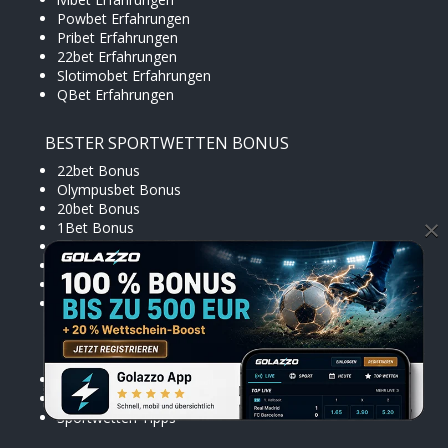
Powbet Erfahrungen
Pribet Erfahrungen
22bet Erfahrungen
Slotimobet Erfahrungen
QBet Erfahrungen
BESTER SPORTWETTEN BONUS
22bet Bonus
Olympusbet Bonus
20bet Bonus
×
1Bet Bonus
Pribet Bonus
Sportaza Bonus
Ivibet Bonus
Cloudbet Bonus
INTERESSANTE LINKS
Wettanbieter mit PayPal
Sportwetten Apps
Sportwetten Tipps