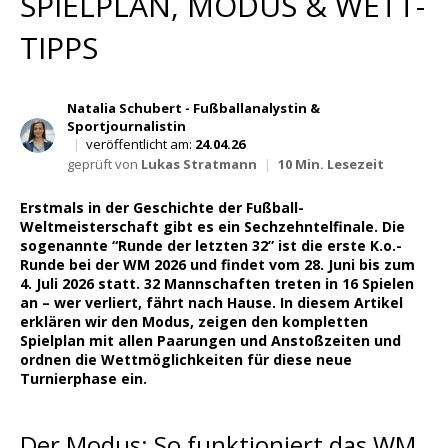
SPIELPLAN, MODUS & WETT-
Wett Tipps für Heute
TIPPS
Natalia Schubert - Fußballanalystin &
Sportjournalistin
|
veröffentlicht am:
24.04.26
geprüft von
Lukas Stratmann
|
10 Min. Lesezeit
Erstmals in der Geschichte der Fußball-
Weltmeisterschaft gibt es ein Sechzehntelfinale. Die
sogenannte “Runde der letzten 32” ist die erste K.o.-
Runde bei der WM 2026 und findet vom 28. Juni bis zum
4. Juli 2026 statt. 32 Mannschaften treten in 16 Spielen
an – wer verliert, fährt nach Hause. In diesem Artikel
erklären wir den Modus, zeigen den kompletten
Spielplan mit allen Paarungen und Anstoßzeiten und
ordnen die Wettmöglichkeiten für diese neue
Turnierphase ein.
Der Modus: So funktioniert das WM