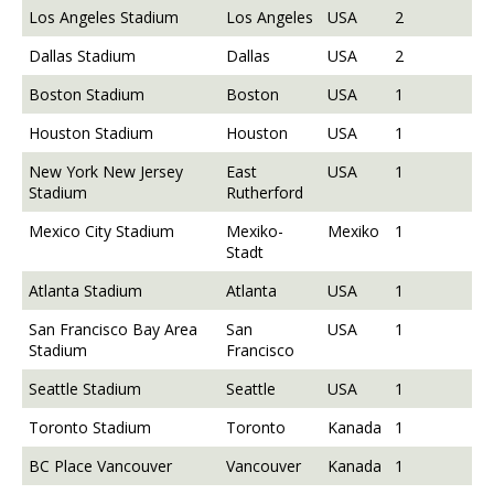
Los Angeles Stadium
Los Angeles
USA
2
Dallas Stadium
Dallas
USA
2
Boston Stadium
Boston
USA
1
Houston Stadium
Houston
USA
1
New York New Jersey
East
USA
1
Stadium
Rutherford
Mexico City Stadium
Mexiko-
Mexiko
1
Stadt
Atlanta Stadium
Atlanta
USA
1
San Francisco Bay Area
San
USA
1
Stadium
Francisco
Seattle Stadium
Seattle
USA
1
Toronto Stadium
Toronto
Kanada
1
BC Place Vancouver
Vancouver
Kanada
1