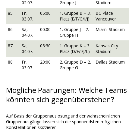
02.07.
Gruppe J
Stadium
85
Fr,
05:00
1. Gruppe B – 3.
BC Place
03.07.
Platz (E/F/G/I/J)
Vancouver
86
Sa,
00:00
1. Gruppe J – 2.
Miami Stadium
04.07.
Gruppe H
87
Sa,
03:30
1. Gruppe K – 3.
Kansas City
04.07.
Platz (D/E/I/J/L)
Stadium
88
Fr,
20:00
2. Gruppe D – 2.
Dallas Stadium
03.07.
Gruppe G
Mögliche Paarungen: Welche Teams
könnten sich gegenüberstehen?
Auf Basis der Gruppenauslosung und der wahrscheinlichen
Gruppenausgänge lassen sich die spannendsten möglichen
Konstellationen skizzieren: