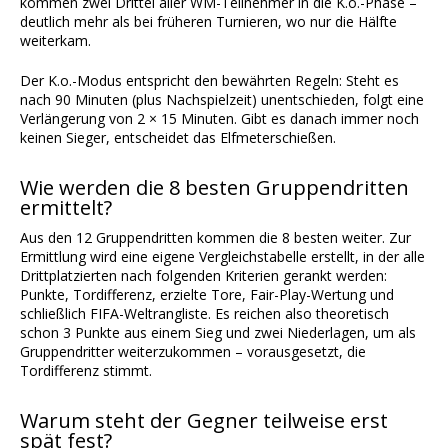
kommen zwei Drittel aller WM-Teilnehmer in die K.o.-Phase –
deutlich mehr als bei früheren Turnieren, wo nur die Hälfte
weiterkam.
Der K.o.-Modus entspricht den bewährten Regeln: Steht es
nach 90 Minuten (plus Nachspielzeit) unentschieden, folgt eine
Verlängerung von 2 × 15 Minuten. Gibt es danach immer noch
keinen Sieger, entscheidet das Elfmeterschießen.
Wie werden die 8 besten Gruppendritten
ermittelt?
Aus den 12 Gruppendritten kommen die 8 besten weiter. Zur
Ermittlung wird eine eigene Vergleichstabelle erstellt, in der alle
Drittplatzierten nach folgenden Kriterien gerankt werden:
Punkte, Tordifferenz, erzielte Tore, Fair-Play-Wertung und
schließlich FIFA-Weltrangliste. Es reichen also theoretisch
schon 3 Punkte aus einem Sieg und zwei Niederlagen, um als
Gruppendritter weiterzukommen – vorausgesetzt, die
Tordifferenz stimmt.
Warum steht der Gegner teilweise erst
spät fest?