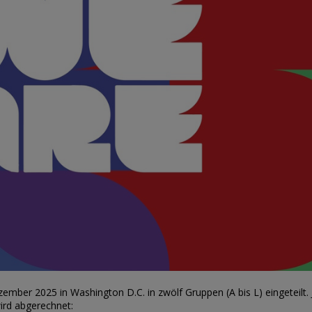
ember 2025 in Washington D.C. in zwölf Gruppen (A bis L) eingeteilt.
ird abgerechnet: