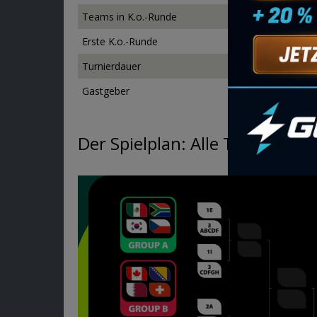
Teams in K.o.-Runde
16
Erste K.o.-Runde
Achtelfinale
Turnierdauer
29 Tage
Gastgeber
1 Land
Der Spielplan: Alle Termine 