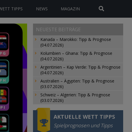
WETT TIPPS
NEWS
MAGAZIN
NEUESTE BEITRÄGE
Startseite
Kanada – Marokko: Tipp & Prognose
(04.07.2026)
Die besten Wettanbieter 2024
Kolumbien – Ghana: Tipp & Prognose
(04.07.2026)
1
Sport Magazin
Argentinien – Kap Verde: Tipp & Prognose
(04.07.2026)
Australien – Ägypten: Tipp & Prognose
Sportwetten ohne OASIS |
(03.07.2026)
Wettanbieter ohne OASIS im
Vergleich 2026
Schweiz – Algerien: Tipp & Prognose
(03.07.2026)
Neue Wettanbieter
AKTUELLE WETT TIPPS
Sportwetten Apps
Spielprognosen und Tipps