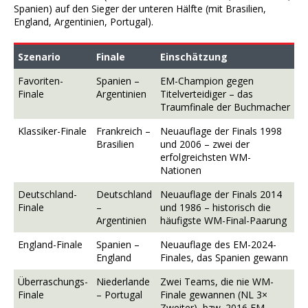
Spanien) auf den Sieger der unteren Hälfte (mit Brasilien,
England, Argentinien, Portugal).
Szenario
Finale
Einschätzung
Favoriten-
Spanien –
EM-Champion gegen
Finale
Argentinien
Titelverteidiger – das
Traumfinale der Buchmacher
Klassiker-Finale
Frankreich –
Neuauflage der Finals 1998
Brasilien
und 2006 – zwei der
erfolgreichsten WM-
Nationen
Deutschland-
Deutschland
Neuauflage der Finals 2014
Finale
–
und 1986 – historisch die
Argentinien
häufigste WM-Final-Paarung
England-Finale
Spanien –
Neuauflage des EM-2024-
England
Finales, das Spanien gewann
Überraschungs-
Niederlande
Zwei Teams, die nie WM-
Finale
– Portugal
Finale gewannen (NL 3×
Zweiter), bzw. 2016 EM-