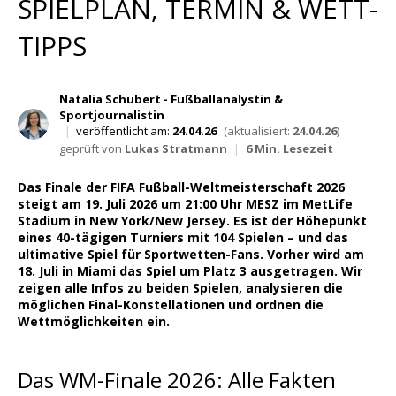
SPIELPLAN, TERMIN & WETT-
Wett Tipps für Heute
TIPPS
Natalia Schubert - Fußballanalystin &
Sportjournalistin
|
veröffentlicht am:
24.04.26
(aktualisiert:
24.04.26
)
geprüft von
Lukas Stratmann
|
6 Min. Lesezeit
Das Finale der FIFA Fußball-Weltmeisterschaft 2026
steigt am 19. Juli 2026 um 21:00 Uhr MESZ im MetLife
Stadium in New York/New Jersey. Es ist der Höhepunkt
eines 40-tägigen Turniers mit 104 Spielen – und das
ultimative Spiel für Sportwetten-Fans. Vorher wird am
18. Juli in Miami das Spiel um Platz 3 ausgetragen. Wir
zeigen alle Infos zu beiden Spielen, analysieren die
möglichen Final-Konstellationen und ordnen die
Wettmöglichkeiten ein.
Das WM-Finale 2026: Alle Fakten