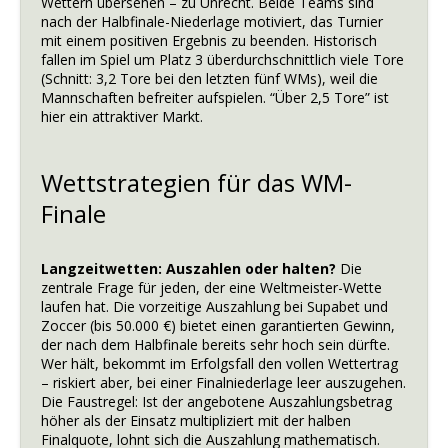
Wettern übersehen – zu Unrecht. Beide Teams sind
nach der Halbfinale-Niederlage motiviert, das Turnier
mit einem positiven Ergebnis zu beenden. Historisch
fallen im Spiel um Platz 3 überdurchschnittlich viele Tore
(Schnitt: 3,2 Tore bei den letzten fünf WMs), weil die
Mannschaften befreiter aufspielen. “Über 2,5 Tore” ist
hier ein attraktiver Markt.
Wettstrategien für das WM-
Finale
Langzeitwetten: Auszahlen oder halten?
Die
zentrale Frage für jeden, der eine Weltmeister-Wette
laufen hat. Die vorzeitige Auszahlung bei Supabet und
Zoccer (bis 50.000 €) bietet einen garantierten Gewinn,
der nach dem Halbfinale bereits sehr hoch sein dürfte.
Wer hält, bekommt im Erfolgsfall den vollen Wettertrag
– riskiert aber, bei einer Finalniederlage leer auszugehen.
Die Faustregel: Ist der angebotene Auszahlungsbetrag
höher als der Einsatz multipliziert mit der halben
Finalquote, lohnt sich die Auszahlung mathematisch.