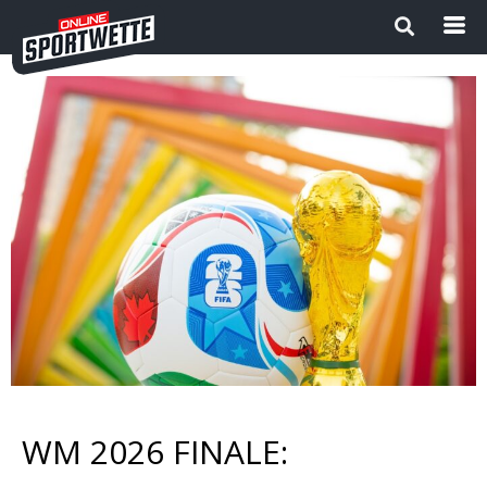
Startseite
Die besten Wettanbieter 2024
1
Sport Magazin
Sportwetten ohne OASIS |
Wettanbieter ohne OASIS im
Vergleich 2026
Neue Wettanbieter
WM 2026 FINALE:
Sportwetten Apps