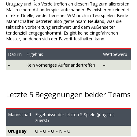
Uruguay und Kap Verde treffen an diesem Tag zum allerersten
Mal in einem A-Länderspiel aufeinander. Es existieren keinerlei
direkte Duelle, weder bei einer WM noch in Testspielen. Beide
Mannschaften betreten also gemeinsam Neuland, was die
taktische Vorbereitung erschwert und dem Außenseiter
tendenziell entgegenkommt: Es gibt keine eingefahrenen
Muster, an denen sich der Favorit festhalten kann.
Datum
Ergebnis
Wettbewerb
–
Kein vorheriges Aufeinandertreffen
–
Letzte 5 Begegnungen beider Teams
Mannschaft
Ergebnisse der letzten 5 Spiele (jüngstes
zuerst)
Uruguay
U – U – U – N – U