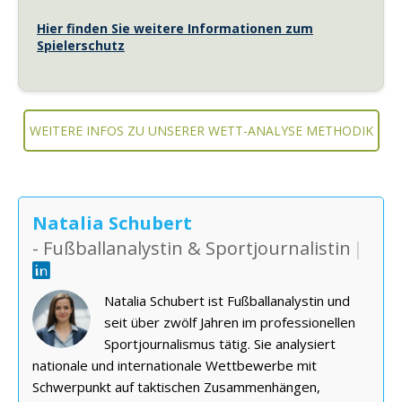
Hier finden Sie weitere Informationen zum
Spielerschutz
WEITERE INFOS ZU UNSERER WETT-ANALYSE METHODIK
Natalia Schubert
- Fußballanalystin & Sportjournalistin
|
Natalia Schubert ist Fußballanalystin und
seit über zwölf Jahren im professionellen
Sportjournalismus tätig. Sie analysiert
nationale und internationale Wettbewerbe mit
Schwerpunkt auf taktischen Zusammenhängen,