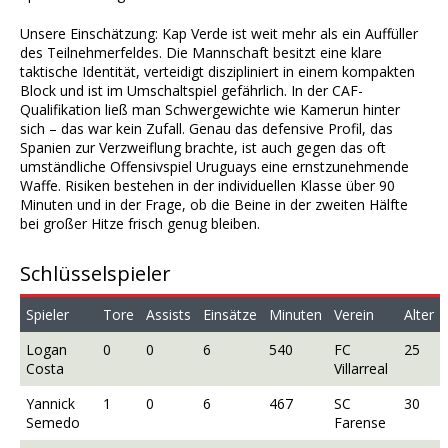
Unsere Einschätzung: Kap Verde ist weit mehr als ein Auffüller
des Teilnehmerfeldes. Die Mannschaft besitzt eine klare
taktische Identität, verteidigt diszipliniert in einem kompakten
Block und ist im Umschaltspiel gefährlich. In der CAF-
Qualifikation ließ man Schwergewichte wie Kamerun hinter
sich – das war kein Zufall. Genau das defensive Profil, das
Spanien zur Verzweiflung brachte, ist auch gegen das oft
umständliche Offensivspiel Uruguays eine ernstzunehmende
Waffe. Risiken bestehen in der individuellen Klasse über 90
Minuten und in der Frage, ob die Beine in der zweiten Hälfte
bei großer Hitze frisch genug bleiben.
Schlüsselspieler
Spieler
Tore
Assists
Einsätze
Minuten
Verein
Alter
Logan
0
0
6
540
FC
25
Costa
Villarreal
Yannick
1
0
6
467
SC
30
Semedo
Farense