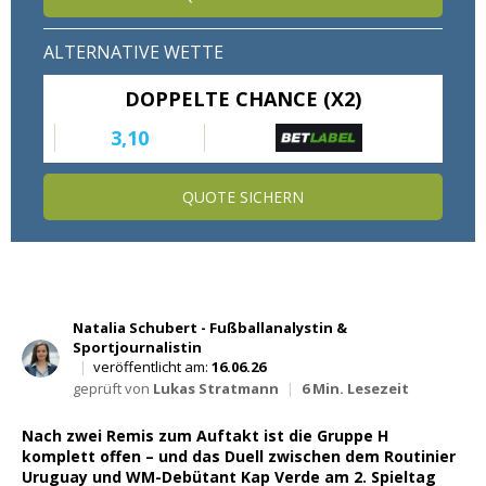
Wett Tipps für Heute
ALTERNATIVE WETTE
DOPPELTE CHANCE (X2)
3,10
QUOTE SICHERN
Natalia Schubert - Fußballanalystin &
Sportjournalistin
|
veröffentlicht am:
16.06.26
geprüft von
Lukas Stratmann
|
6 Min. Lesezeit
Nach zwei Remis zum Auftakt ist die Gruppe H
komplett offen – und das Duell zwischen dem Routinier
Uruguay und WM-Debütant Kap Verde am 2. Spieltag