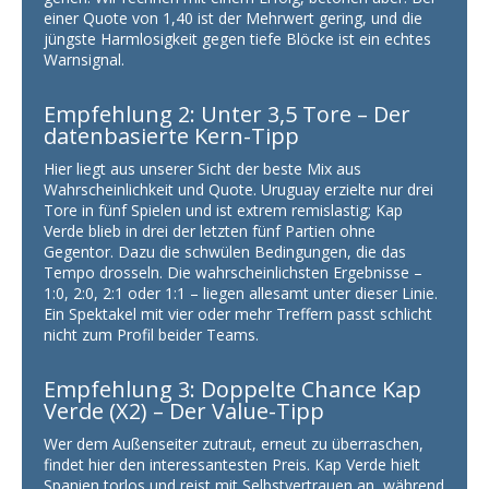
einer Quote von 1,40 ist der Mehrwert gering, und die
jüngste Harmlosigkeit gegen tiefe Blöcke ist ein echtes
Warnsignal.
Empfehlung 2: Unter 3,5 Tore – Der
datenbasierte Kern-Tipp
Hier liegt aus unserer Sicht der beste Mix aus
Wahrscheinlichkeit und Quote. Uruguay erzielte nur drei
Tore in fünf Spielen und ist extrem remislastig; Kap
Verde blieb in drei der letzten fünf Partien ohne
Gegentor. Dazu die schwülen Bedingungen, die das
Tempo drosseln. Die wahrscheinlichsten Ergebnisse –
1:0, 2:0, 2:1 oder 1:1 – liegen allesamt unter dieser Linie.
Ein Spektakel mit vier oder mehr Treffern passt schlicht
nicht zum Profil beider Teams.
Empfehlung 3: Doppelte Chance Kap
Verde (X2) – Der Value-Tipp
Wer dem Außenseiter zutraut, erneut zu überraschen,
findet hier den interessantesten Preis. Kap Verde hielt
Spanien torlos und reist mit Selbstvertrauen an, während