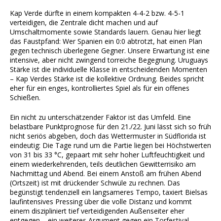
Kap Verde dürfte in einem kompakten 4-4-2 bzw. 4-5-1
verteidigen, die Zentrale dicht machen und auf
Umschaltmomente sowie Standards lauern. Genau hier liegt
das Faustpfand: Wer Spanien ein 0:0 abtrotzt, hat einen Plan
gegen technisch überlegene Gegner. Unsere Erwartung ist eine
intensive, aber nicht zwingend torreiche Begegnung. Uruguays
Stärke ist die individuelle Klasse in entscheidenden Momenten
– Kap Verdes Stärke ist die kollektive Ordnung. Beides spricht
eher für ein enges, kontrolliertes Spiel als für ein offenes
Schießen.
Ein nicht zu unterschätzender Faktor ist das Umfeld. Eine
belastbare Punktprognose für den 21./22. Juni lässt sich so früh
nicht seriös abgeben, doch das Wettermuster in Südflorida ist
eindeutig: Die Tage rund um die Partie liegen bei Höchstwerten
von 31 bis 33 °C, gepaart mit sehr hoher Luftfeuchtigkeit und
einem wiederkehrenden, teils deutlichen Gewitterrisiko am
Nachmittag und Abend. Bei einem Anstoß am frühen Abend
(Ortszeit) ist mit drückender Schwüle zu rechnen. Das
begünstigt tendenziell ein langsameres Tempo, taxiert Bielsas
laufintensives Pressing über die volle Distanz und kommt
einem diszipliniert tief verteidigenden Außenseiter eher
entgegen – ein weiteres Argument gegen ein Torfestival.