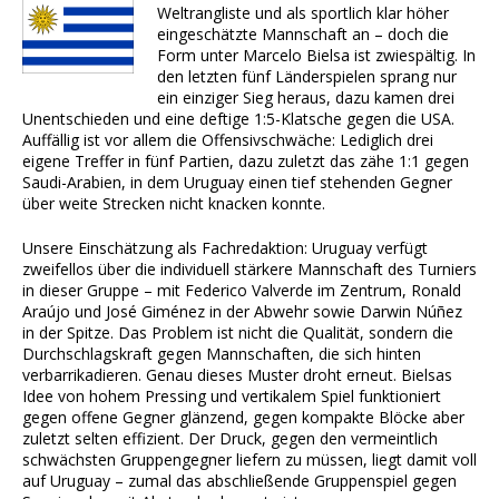
Weltrangliste und als sportlich klar höher
eingeschätzte Mannschaft an – doch die
Form unter Marcelo Bielsa ist zwiespältig. In
den letzten fünf Länderspielen sprang nur
ein einziger Sieg heraus, dazu kamen drei
Unentschieden und eine deftige 1:5-Klatsche gegen die USA.
Auffällig ist vor allem die Offensivschwäche: Lediglich drei
eigene Treffer in fünf Partien, dazu zuletzt das zähe 1:1 gegen
Saudi-Arabien, in dem Uruguay einen tief stehenden Gegner
über weite Strecken nicht knacken konnte.
Unsere Einschätzung als Fachredaktion: Uruguay verfügt
zweifellos über die individuell stärkere Mannschaft des Turniers
in dieser Gruppe – mit Federico Valverde im Zentrum, Ronald
Araújo und José Giménez in der Abwehr sowie Darwin Núñez
in der Spitze. Das Problem ist nicht die Qualität, sondern die
Durchschlagskraft gegen Mannschaften, die sich hinten
verbarrikadieren. Genau dieses Muster droht erneut. Bielsas
Idee von hohem Pressing und vertikalem Spiel funktioniert
gegen offene Gegner glänzend, gegen kompakte Blöcke aber
zuletzt selten effizient. Der Druck, gegen den vermeintlich
schwächsten Gruppengegner liefern zu müssen, liegt damit voll
auf Uruguay – zumal das abschließende Gruppenspiel gegen