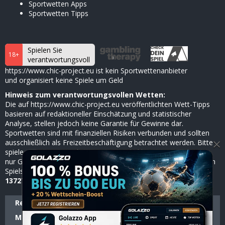
Sportwetten Apps
Sportwetten Tipps
Spielen Sie
18+
verantwortungsvoll
https://www.chic-project.eu ist kein Sportwettenanbieter
und organisiert keine Spiele um Geld
Hinweis zum verantwortungsvollen Wetten:
Die auf https://www.chic-project.eu veröffentlichten Wett-Tipps
basieren auf redaktioneller Einschätzung und statistischer
Analyse, stellen jedoch keine Garantie für Gewinne dar.
Sportwetten sind mit finanziellen Risiken verbunden und sollten
×
ausschließlich als Freizeitbeschäftigung betrachtet werden. Bitte
spiele verantwortungsbewusst, setze dir klare Limits und nutze
nur Geld, dessen Verlust du verkraften kannst. Bei Anzeichen von
Spielsucht hilft die
BZgA
anonym und kostenlos unter
0800
1372700
(ab 18 Jahren).
Redaktion & Experten
Reaktionelle Richtlinien
Methodik der Wett-Tipps
Test-Standards