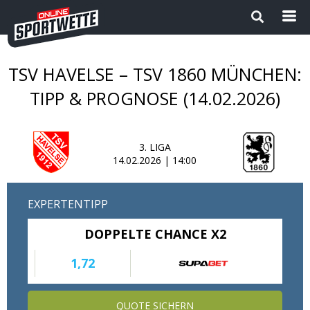
TSV HAVELSE – TSV 1860 MÜNCHEN:
Startseite
TIPP & PROGNOSE (14.02.2026)
Die besten Wettanbieter 2024
3. LIGA
1
Sport Magazin
14.02.2026 | 14:00
Sportwetten ohne OASIS |
EXPERTENTIPP
Wettanbieter ohne OASIS im
Vergleich 2026
DOPPELTE CHANCE X2
Neue Wettanbieter
1,72
Sportwetten Apps
QUOTE SICHERN