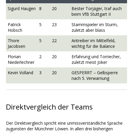
Sigurd Haugen
8
20
Bester Torjäger, traf auch
beim VfB Stuttgart II
Patrick
5
23
Stammspieler im Sturm,
Hobsch
zuletzt aber blass
Thore
5
22
Antreiber im Mittelfeld,
Jacobsen
wichtig für die Balance
Florian
2
20
Erfahrung und Torriecher,
Niederlechner
zuletzt meist Joker
Kevin Volland
3
20
GESPERRT – Gelbsperre
nach 5. Verwarnung
Direktvergleich der Teams
Der Direktvergleich spricht eine unmissverständliche Sprache
zugunsten der Münchner Löwen. In allen drei bisherigen