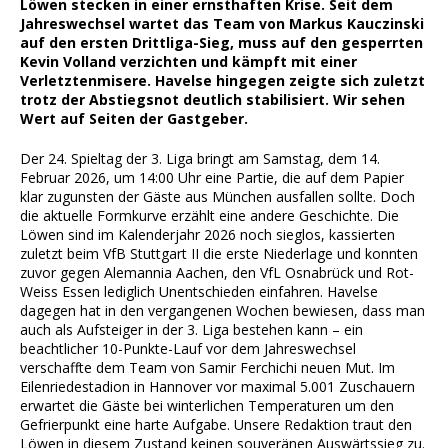
Löwen stecken in einer ernsthaften Krise. Seit dem
Jahreswechsel wartet das Team von Markus Kauczinski
auf den ersten Drittliga-Sieg, muss auf den gesperrten
Kevin Volland verzichten und kämpft mit einer
Verletztenmisere. Havelse hingegen zeigte sich zuletzt
trotz der Abstiegsnot deutlich stabilisiert. Wir sehen
Wert auf Seiten der Gastgeber.
Der 24. Spieltag der 3. Liga bringt am Samstag, dem 14.
Februar 2026, um 14:00 Uhr eine Partie, die auf dem Papier
klar zugunsten der Gäste aus München ausfallen sollte. Doch
die aktuelle Formkurve erzählt eine andere Geschichte. Die
Löwen sind im Kalenderjahr 2026 noch sieglos, kassierten
zuletzt beim VfB Stuttgart II die erste Niederlage und konnten
zuvor gegen Alemannia Aachen, den VfL Osnabrück und Rot-
Weiss Essen lediglich Unentschieden einfahren. Havelse
dagegen hat in den vergangenen Wochen bewiesen, dass man
auch als Aufsteiger in der 3. Liga bestehen kann – ein
beachtlicher 10-Punkte-Lauf vor dem Jahreswechsel
verschaffte dem Team von Samir Ferchichi neuen Mut. Im
Eilenriedestadion in Hannover vor maximal 5.001 Zuschauern
erwartet die Gäste bei winterlichen Temperaturen um den
Gefrierpunkt eine harte Aufgabe. Unsere Redaktion traut den
Löwen in diesem Zustand keinen souveränen Auswärtssieg zu.