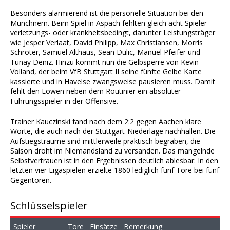
Besonders alarmierend ist die personelle Situation bei den
Münchnern. Beim Spiel in Aspach fehlten gleich acht Spieler
verletzungs- oder krankheitsbedingt, darunter Leistungsträger
wie Jesper Verlaat, David Philipp, Max Christiansen, Morris
Schröter, Samuel Althaus, Sean Dulic, Manuel Pfeifer und
Tunay Deniz. Hinzu kommt nun die Gelbsperre von Kevin
Volland, der beim VfB Stuttgart II seine fünfte Gelbe Karte
kassierte und in Havelse zwangsweise pausieren muss. Damit
fehlt den Löwen neben dem Routinier ein absoluter
Führungsspieler in der Offensive.
Trainer Kauczinski fand nach dem 2:2 gegen Aachen klare
Worte, die auch nach der Stuttgart-Niederlage nachhallen. Die
Aufstiegsträume sind mittlerweile praktisch begraben, die
Saison droht im Niemandsland zu versanden. Das mangelnde
Selbstvertrauen ist in den Ergebnissen deutlich ablesbar: In den
letzten vier Ligaspielen erzielte 1860 lediglich fünf Tore bei fünf
Gegentoren.
Schlüsselspieler
Spieler
Tore
Einsätze
Bemerkung