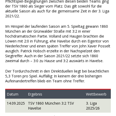
Pflichtspiel-Begegnungen zwischen diesen beiden Teams ging
der TSV 1860 als Sieger vom Platz. Das gilt sowohl für die
aktuelle Saison als auch für die gemeinsame Zeit in der 3. Liga
2021/22.
Im Hinspiel der laufenden Saison am 5. Spieltag gewann 1860
München an der Grünwalder Straße mit 3:2 in einer
hochdramatischen Partie. Volland und Haugen brachten die
Löwen mit 2:0 in Führung, ehe Havelse durch ein Eigentor von
Niederlechner und einen späten Treffer von John Xaver Posselt
ausglich. Patrick Hobsch erzielte in der Nachspielzeit den
Siegtreffer. Auch in der Saison 2021/22 setzte sich 1860
zweimal durch – 3:0 zu Hause und 3:2 auswärts in Havelse.
Der Tordurchschnitt in den Direktduellen liegt bei beachtlichen
5,3 Toren pro Spiel. Auffällig: In keinem der drei bisherigen
Aufeinandertreffen blieb ein Team ohne Treffer.
Datum
Ergebnis
Wettbewerb
14.09.2025
TSV 1860 München 3:2 TSV
3. Liga
Havelse
2025/26