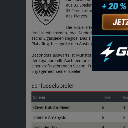
aus 33 Spielen (sechs Siege, zwölf
38 Tore stehen 58 Gegentreffer g
des Platzes.
Die aktuelle Formkurve ist verheer
drei Unentschieden, zwei Niederlagen). Seit dem Tr
sechs Ligaspielen sieglos. Das 1:1 gegen Darmstadt
Platz flog, besiegelte den Abstieg endgültig.
Besonders auswärts ist Münster eine graue Maus: N
der Liga darstellt. Auch personell ist die Lage ang
einer kräftezehrenden Saison. Trainer Schwartz spr
Engagement seiner Spieler.
Schlüsselspieler
Spieler
Tore
As
Oliver Batista Meier
6
4
Etienne Amenyido
6
0
Jorrit Hendrix
4
3