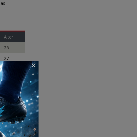
das
Alter
25
27
×
22
26
22
 30 Punkten