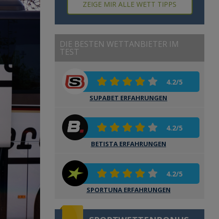
ZEIGE MIR ALLE WETT TIPPS
DIE BESTEN WETTANBIETER IM
TEST
4.2/5
SUPABET ERFAHRUNGEN
4.2/5
BETISTA ERFAHRUNGEN
4.2/5
SPORTUNA ERFAHRUNGEN