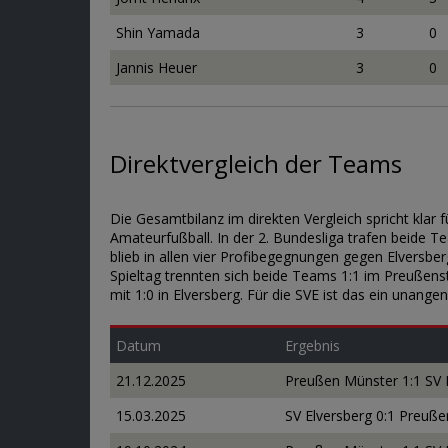
Shin Yamada
3
0
Jannis Heuer
3
0
Direktvergleich der Teams
Die Gesamtbilanz im direkten Vergleich spricht kl
Amateurfußball. In der 2. Bundesliga trafen beide 
blieb in allen vier Profibegegnungen gegen Elversbe
Spieltag trennten sich beide Teams 1:1 im Preußens
mit 1:0 in Elversberg. Für die SVE ist das ein unange
Datum
Ergebnis
21.12.2025
Preußen Münster 1:1 SV 
15.03.2025
SV Elversberg 0:1 Preuß