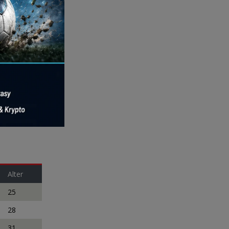
steiger. Nur
beiden Seiten
null Siege,
das Team in
it Rot vom
swärtsbilanz
 den Folgen
 das
Alter
25
28
31