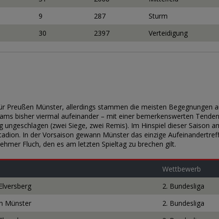
9
287
Sturm
30
2397
Verteidigung
ar für Preußen Münster, allerdings stammen die meisten Begegnungen 
Teams bisher viermal aufeinander – mit einer bemerkenswerten Tende
rg ungeschlagen (zwei Siege, zwei Remis). Im Hinspiel dieser Saison a
tadion. In der Vorsaison gewann Münster das einzige Aufeinandertref
nehmer Fluch, den es am letzten Spieltag zu brechen gilt.
Wettbewerb
Elversberg
2. Bundesliga
en Münster
2. Bundesliga