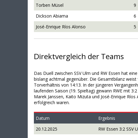
Torben Müsel
9
Dickson Abiama
6
José-Enrique Ríos Alonso
5
Direktvergleich der Teams
Das Duell zwischen SSV Ulm und RW Essen hat eine 
bislang achtmal gegenüber. Die Gesamtbilanz weist v
Torverhältnis von 14:13. In der jüngeren Vergangenhe
laufenden Saison (19. Spieltag) gewann RWE mit 3:2
Marek Janssen, Kaito Mizuta und José-Enrique Ríos
erfolgreich waren.
Datum
Ergebnis
20.12.2025
RW Essen 3:2 SSV 