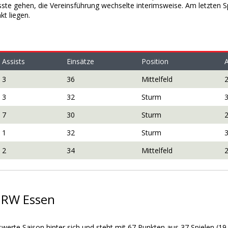
ste gehen, die Vereinsführung wechselte interimsweise. Am letzten S
kt liegen.
Assists
Einsätze
Position
A
3
36
Mittelfeld
3
32
Sturm
7
30
Sturm
1
32
Sturm
2
34
Mittelfeld
 RW Essen
erte Saison hinter sich und steht mit 67 Punkten aus 37 Spielen (19