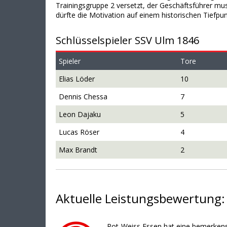
Trainingsgruppe 2 versetzt, der Geschäftsführer mus
dürfte die Motivation auf einem historischen Tiefpun
Schlüsselspieler SSV Ulm 1846
Spieler
Tore
Elias Löder
10
Dennis Chessa
7
Leon Dajaku
5
Lucas Röser
4
Max Brandt
2
Aktuelle Leistungsbewertung:
Rot-Weiss Essen hat eine bemerkensw