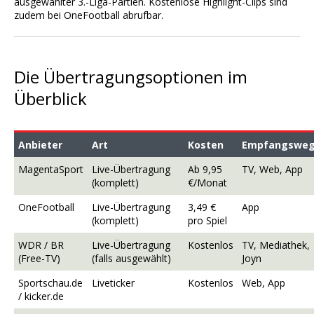
ausgewählter 3.-Liga-Partien. Kostenlose Highlight-Clips sind
zudem bei OneFootball abrufbar.
Die Übertragungsoptionen im
Überblick
Anbieter
Art
Kosten
Empfangswe
MagentaSport
Live-Übertragung
Ab 9,95
TV, Web, App
(komplett)
€/Monat
OneFootball
Live-Übertragung
3,49 €
App
(komplett)
pro Spiel
WDR / BR
Live-Übertragung
Kostenlos
TV, Mediathek,
(Free-TV)
(falls ausgewählt)
Joyn
Sportschau.de
Liveticker
Kostenlos
Web, App
/ kicker.de