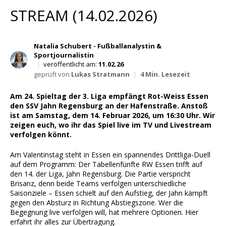
Wett Tipps für Heute
STREAM (14.02.2026)
Natalia Schubert - Fußballanalystin &
Sportjournalistin
|
veröffentlicht am:
11.02.26
geprüft von
Lukas Stratmann
|
4 Min. Lesezeit
Am 24. Spieltag der 3. Liga empfängt Rot-Weiss Essen
den SSV Jahn Regensburg an der Hafenstraße. Anstoß
ist am Samstag, dem 14. Februar 2026, um 16:30 Uhr. Wir
zeigen euch, wo ihr das Spiel live im TV und Livestream
verfolgen könnt.
Am Valentinstag steht in Essen ein spannendes Drittliga-Duell
auf dem Programm: Der Tabellenfünfte RW Essen trifft auf
den 14. der Liga, Jahn Regensburg. Die Partie verspricht
Brisanz, denn beide Teams verfolgen unterschiedliche
Saisonziele – Essen schielt auf den Aufstieg, der Jahn kämpft
gegen den Absturz in Richtung Abstiegszone. Wer die
Begegnung live verfolgen will, hat mehrere Optionen. Hier
erfahrt ihr alles zur Übertragung.