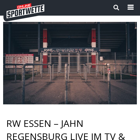
Startseite
Die besten Wettanbieter 2024
1
Sport Magazin
Sportwetten ohne OASIS |
Wettanbieter ohne OASIS im
Vergleich 2026
Neue Wettanbieter
RW ESSEN – JAHN
Sportwetten Apps
REGENSBURG LIVE IM TV &