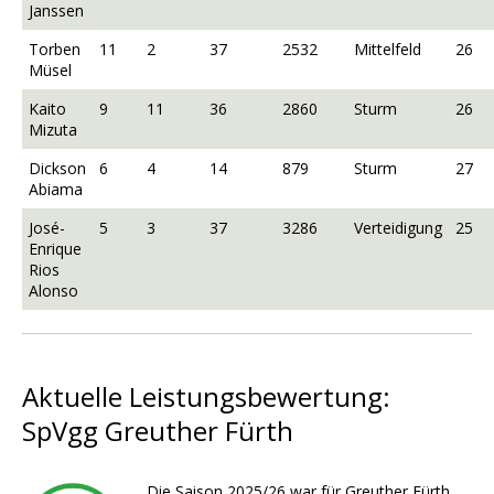
Janssen
Torben
11
2
37
2532
Mittelfeld
26
Müsel
Kaito
9
11
36
2860
Sturm
26
Mizuta
Dickson
6
4
14
879
Sturm
27
Abiama
José-
5
3
37
3286
Verteidigung
25
Enrique
Rios
Alonso
Aktuelle Leistungsbewertung:
SpVgg Greuther Fürth
Die Saison 2025/26 war für Greuther Fürth