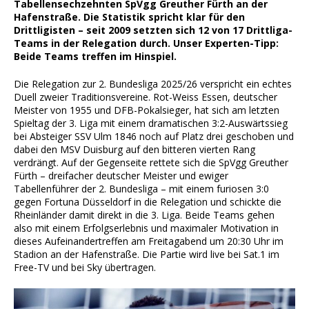
Tabellensechzehnten SpVgg Greuther Fürth an der
Hafenstraße. Die Statistik spricht klar für den
Drittligisten – seit 2009 setzten sich 12 von 17 Drittliga-
Teams in der Relegation durch. Unser Experten-Tipp:
Beide Teams treffen im Hinspiel.
Die Relegation zur 2. Bundesliga 2025/26 verspricht ein echtes
Duell zweier Traditionsvereine. Rot-Weiss Essen, deutscher
Meister von 1955 und DFB-Pokalsieger, hat sich am letzten
Spieltag der 3. Liga mit einem dramatischen 3:2-Auswärtssieg
bei Absteiger SSV Ulm 1846 noch auf Platz drei geschoben und
dabei den MSV Duisburg auf den bitteren vierten Rang
verdrängt. Auf der Gegenseite rettete sich die SpVgg Greuther
Fürth – dreifacher deutscher Meister und ewiger
Tabellenführer der 2. Bundesliga – mit einem furiosen 3:0
gegen Fortuna Düsseldorf in die Relegation und schickte die
Rheinländer damit direkt in die 3. Liga. Beide Teams gehen
also mit einem Erfolgserlebnis und maximaler Motivation in
dieses Aufeinandertreffen am Freitagabend um 20:30 Uhr im
Stadion an der Hafenstraße. Die Partie wird live bei Sat.1 im
Free-TV und bei Sky übertragen.