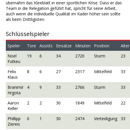
übernahm das Kleeblatt in einer sportlichen Krise. Dass er das
Team in die Relegation geführt hat, spricht für seine Arbeit,
auch wenn die individuelle Qualität im Kader höher sein sollte
als beim Drittligisten.
Schlüsselspieler
Spieler
Tore
Assists
Einsätze
Minuten
Position
Alter
Noel
19
6
34
2720
Sturm
23
Futkeu
Felix
8
6
27
2317
Mittelfeld
33
Klaus
Branimir
4
9
33
2766
Sturm
33
Hrgota
Aaron
2
2
30
1849
Mittelfeld
22
Keller
Phillipp
0
1
30
2474
Verteidigung
33
Ziereis