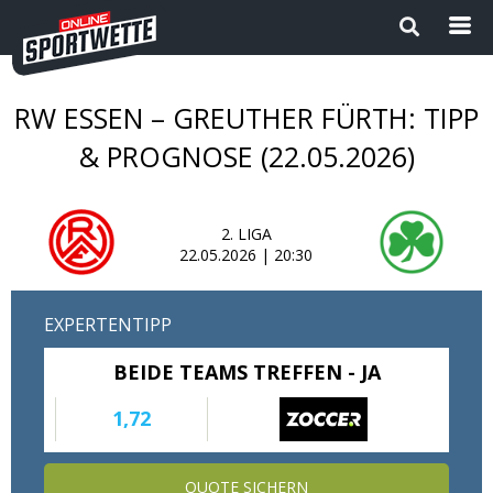
RW ESSEN – GREUTHER FÜRTH: TIPP
Startseite
& PROGNOSE (22.05.2026)
Die besten Wettanbieter 2024
2. LIGA
1
Sport Magazin
22.05.2026 | 20:30
Sportwetten ohne OASIS |
EXPERTENTIPP
Wettanbieter ohne OASIS im
Vergleich 2026
BEIDE TEAMS TREFFEN - JA
Neue Wettanbieter
1,72
Sportwetten Apps
QUOTE SICHERN