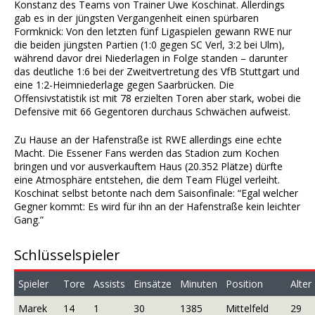
Konstanz des Teams von Trainer Uwe Koschinat. Allerdings
gab es in der jüngsten Vergangenheit einen spürbaren
Formknick: Von den letzten fünf Ligaspielen gewann RWE nur
die beiden jüngsten Partien (1:0 gegen SC Verl, 3:2 bei Ulm),
während davor drei Niederlagen in Folge standen – darunter
das deutliche 1:6 bei der Zweitvertretung des VfB Stuttgart und
eine 1:2-Heimniederlage gegen Saarbrücken. Die
Offensivstatistik ist mit 78 erzielten Toren aber stark, wobei die
Defensive mit 66 Gegentoren durchaus Schwächen aufweist.
Zu Hause an der Hafenstraße ist RWE allerdings eine echte
Macht. Die Essener Fans werden das Stadion zum Kochen
bringen und vor ausverkauftem Haus (20.352 Plätze) dürfte
eine Atmosphäre entstehen, die dem Team Flügel verleiht.
Koschinat selbst betonte nach dem Saisonfinale: “Egal welcher
Gegner kommt: Es wird für ihn an der Hafenstraße kein leichter
Gang.”
Schlüsselspieler
Spieler
Tore
Assists
Einsätze
Minuten
Position
Alter
Marek
14
1
30
1385
Mittelfeld
29