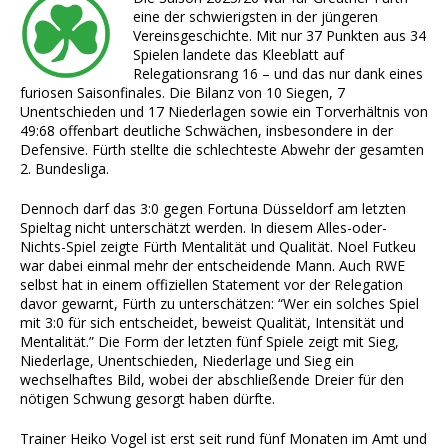
eine der schwierigsten in der jüngeren
Vereinsgeschichte. Mit nur 37 Punkten aus 34
Spielen landete das Kleeblatt auf
Relegationsrang 16 – und das nur dank eines
furiosen Saisonfinales. Die Bilanz von 10 Siegen, 7
Unentschieden und 17 Niederlagen sowie ein Torverhältnis von
49:68 offenbart deutliche Schwächen, insbesondere in der
Defensive. Fürth stellte die schlechteste Abwehr der gesamten
2. Bundesliga.
Dennoch darf das 3:0 gegen Fortuna Düsseldorf am letzten
Spieltag nicht unterschätzt werden. In diesem Alles-oder-
Nichts-Spiel zeigte Fürth Mentalität und Qualität. Noel Futkeu
war dabei einmal mehr der entscheidende Mann. Auch RWE
selbst hat in einem offiziellen Statement vor der Relegation
davor gewarnt, Fürth zu unterschätzen: “Wer ein solches Spiel
mit 3:0 für sich entscheidet, beweist Qualität, Intensität und
Mentalität.” Die Form der letzten fünf Spiele zeigt mit Sieg,
Niederlage, Unentschieden, Niederlage und Sieg ein
wechselhaftes Bild, wobei der abschließende Dreier für den
nötigen Schwung gesorgt haben dürfte.
Trainer Heiko Vogel ist erst seit rund fünf Monaten im Amt und