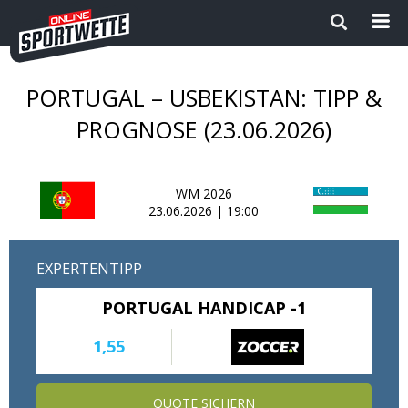
PORTUGAL – USBEKISTAN: TIPP &
Startseite
PROGNOSE (23.06.2026)
Die besten Wettanbieter 2024
WM 2026
1
Sport Magazin
23.06.2026 | 19:00
Sportwetten ohne OASIS |
EXPERTENTIPP
Wettanbieter ohne OASIS im
Vergleich 2026
PORTUGAL HANDICAP -1
Neue Wettanbieter
1,55
Sportwetten Apps
QUOTE SICHERN