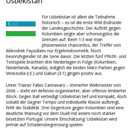
Usbekistan
Für Usbekistan ist allein die Teilnahme
historisch – es ist die erste WM-Endrunde
der Landesgeschichte. Der Auftritt gegen
Kolumbien zeigte aber schonungslos die
Grenzen auf: Beim 1:3 war man
phasenweise chancenlos, der Treffer von
Abbosbek Fayzullaev nur Ergebniskosmetik. Noch
beunruhigender ist die Serie davor. Die letzten fünf Pflicht- und
Testspiele brachten drei Niederlagen in Folge (Kolumbien,
Niederlande, Kanada), lediglich die beiden März-Partien gegen
Venezuela (i.E.) und Gabun (3:1) gingen positiv aus.
Unter Trainer Fabio Cannavaro – immerhin Weltmeister von
2006 – steht ein defensiv organisierter, aber offensiv limitierter
Block. Gegen Ball verteidigt Usbekistan tief und kompakt, doch
sobald der Gegner Tempo und individuelle Klasse aufbringt,
fehlt die Stabilität. Drei Gegentore gegen Kolumbien sind eine
deutliche Warnung vor dem Duell mit einem noch stärker
besetzten Portugal. Unsere Einschätzung: Usbekistan wird
primär auf Schadensbegrenzung spielen.