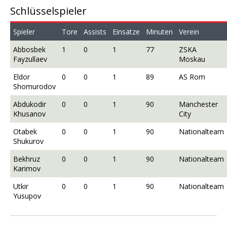
Schlüsselspieler
Spieler
Tore
Assists
Einsätze
Minuten
Verein
Abbosbek
1
0
1
77
ZSKA
Fayzullaev
Moskau
Eldor
0
0
1
89
AS Rom
Shomurodov
Abdukodir
0
0
1
90
Manchester
Khusanov
City
Otabek
0
0
1
90
Nationalteam
Shukurov
Bekhruz
0
0
1
90
Nationalteam
Karimov
Utkir
0
0
1
90
Nationalteam
Yusupov