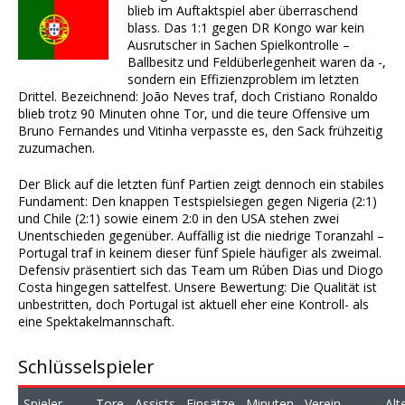
blieb im Auftaktspiel aber überraschend
blass. Das 1:1 gegen DR Kongo war kein
Ausrutscher in Sachen Spielkontrolle –
Ballbesitz und Feldüberlegenheit waren da -,
sondern ein Effizienzproblem im letzten
Drittel. Bezeichnend: João Neves traf, doch Cristiano Ronaldo
blieb trotz 90 Minuten ohne Tor, und die teure Offensive um
Bruno Fernandes und Vitinha verpasste es, den Sack frühzeitig
zuzumachen.
Der Blick auf die letzten fünf Partien zeigt dennoch ein stabiles
Fundament: Den knappen Testspielsiegen gegen Nigeria (2:1)
und Chile (2:1) sowie einem 2:0 in den USA stehen zwei
Unentschieden gegenüber. Auffällig ist die niedrige Toranzahl –
Portugal traf in keinem dieser fünf Spiele häufiger als zweimal.
Defensiv präsentiert sich das Team um Rúben Dias und Diogo
Costa hingegen sattelfest. Unsere Bewertung: Die Qualität ist
unbestritten, doch Portugal ist aktuell eher eine Kontroll- als
eine Spektakelmannschaft.
Schlüsselspieler
Spieler
Tore
Assists
Einsätze
Minuten
Verein
Alt