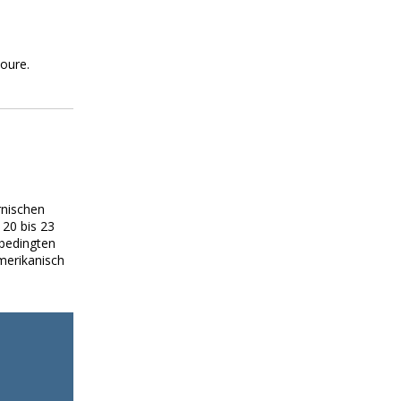
Toure.
rnischen
 20 bis 23
rbedingten
amerikanisch