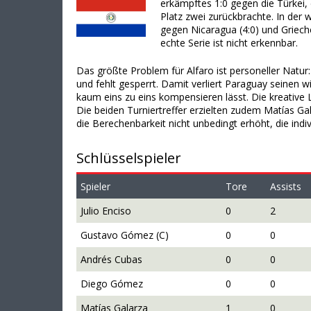
erkämpftes 1:0 gegen die Türkei,
Platz zwei zurückbrachte. In der 
gegen Nicaragua (4:0) und Griech
echte Serie ist nicht erkennbar.
Das größte Problem für Alfaro ist personeller Natur:
und fehlt gesperrt. Damit verliert Paraguay seinen wi
kaum eins zu eins kompensieren lässt. Die kreative L
Die beiden Turniertreffer erzielten zudem Matías Ga
die Berechenbarkeit nicht unbedingt erhöht, die ind
Schlüsselspieler
Spieler
Tore
Assists
Julio Enciso
0
2
Gustavo Gómez (C)
0
0
Andrés Cubas
0
0
Diego Gómez
0
0
Matías Galarza
1
0