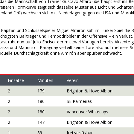
 das die Mannschaft von Trainer Gustavo Alfaro überhaupt erst ins 
weiteren Formkurve zeigt sich dasselbe Muster aus Licht und Schatten
enland (1:0) wechseln sich mit Niederlagen gegen die USA und Marokk
 Kapitän und Schlüsselspieler Miguel Almirón sah im Türkei-Spiel die 
chtigsten Ballträger und Tempodribbler in der Offensive – ein Verlust,
ast ruht nun auf Julio Enciso, der mit zwei Vorlagen bereits Akzente g
larza und Mauricio – Paraguay verteilt seine Tore also auf mehrere S
ividuelle Durchschlagskraft ohne Almirón aber spürbar schwächt.
Einsätze
Minuten
Verein
2
179
Brighton & Hove Albion
2
180
SE Palmeiras
2
180
Vancouver Whitecaps
2
147
Brighton & Hove Albion
1
89
frei verfügbar