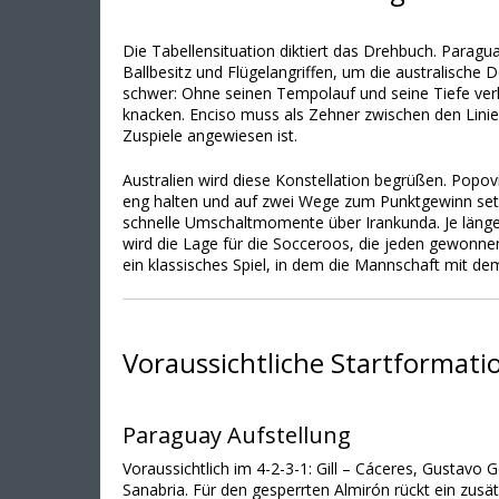
Die Tabellensituation diktiert das Drehbuch. Paragu
Ballbesitz und Flügelangriffen, um die australische 
schwer: Ohne seinen Tempolauf und seine Tiefe verl
knacken. Enciso muss als Zehner zwischen den Lin
Zuspiele angewiesen ist.
Australien wird diese Konstellation begrüßen. Popo
eng halten und auf zwei Wege zum Punktgewinn setz
schnelle Umschaltmomente über Irankunda. Je länger
wird die Lage für die Socceroos, die jeden gewonne
ein klassisches Spiel, in dem die Mannschaft mit dem
Voraussichtliche Startformati
Paraguay Aufstellung
Voraussichtlich im 4-2-3-1: Gill – Cáceres, Gustavo
Sanabria. Für den gesperrten Almirón rückt ein zusätzl