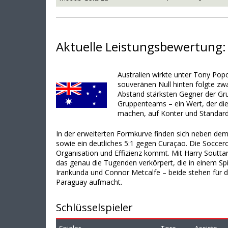
Aktuelle Leistungsbewertung: 
Australien wirkte unter Tony Popo
souveränen Null hinten folgte zw
Abstand stärksten Gegner der Grup
Gruppenteams – ein Wert, der di
machen, auf Konter und Standard
In der erweiterten Formkurve finden sich neben dem
sowie ein deutliches 5:1 gegen Curaçao. Die Soccero
Organisation und Effizienz kommt. Mit Harry Souttar
das genau die Tugenden verkörpert, die in einem Spi
Irankunda und Connor Metcalfe – beide stehen für 
Paraguay aufmacht.
Schlüsselspieler