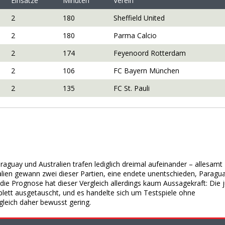
Einsätze
Minuten
Verein
2
180
Sheffield United
2
180
Parma Calcio
2
174
Feyenoord Rotterdam
2
106
FC Bayern München
2
135
FC St. Pauli
Paraguay und Australien trafen lediglich dreimal aufeinander – allesamt
lien gewann zwei dieser Partien, eine endete unentschieden, Paragua
die Prognose hat dieser Vergleich allerdings kaum Aussagekraft: Die 
plett ausgetauscht, und es handelte sich um Testspiele ohne
leich daher bewusst gering.