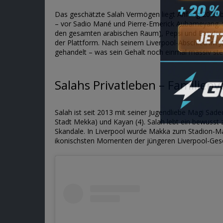
Das geschätzte Salah Vermögen liegt Anfang 2026 bei
– vor Sadio Mané und Pierre-Emerick Aubameyang. S
den gesamten arabischen Raum), Pepsi und EasyJet. M
der Plattform. Nach seinem Liverpool-Abschied im J
gehandelt – was sein Gehalt noch einmal massiv ste
Salahs Privatleben – Familienv
Salah ist seit 2013 mit seiner Jugendliebe Magi Sade
Stadt Mekka) und Kayan (4). Salah lebt ein bewusst 
Skandale. In Liverpool wurde Makka zum Stadion-Ma
ikonischsten Momenten der jüngeren Liverpool-Gesc