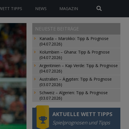
WETT TIPPS
NEWS
MAGAZIN
NEUESTE BEITRÄGE
Startseite
Kanada – Marokko: Tipp & Prognose
(04.07.2026)
Die besten Wettanbieter 2024
Kolumbien – Ghana: Tipp & Prognose
(04.07.2026)
1
Sport Magazin
Argentinien – Kap Verde: Tipp & Prognose
(04.07.2026)
Australien – Ägypten: Tipp & Prognose
Sportwetten ohne OASIS |
(03.07.2026)
Wettanbieter ohne OASIS im
Vergleich 2026
Schweiz – Algerien: Tipp & Prognose
(03.07.2026)
Neue Wettanbieter
AKTUELLE WETT TIPPS
Sportwetten Apps
Spielprognosen und Tipps