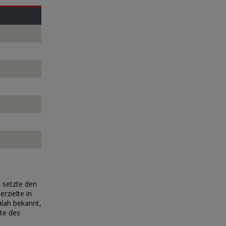
 setzte den
rzielte in
alah bekannt,
ste des