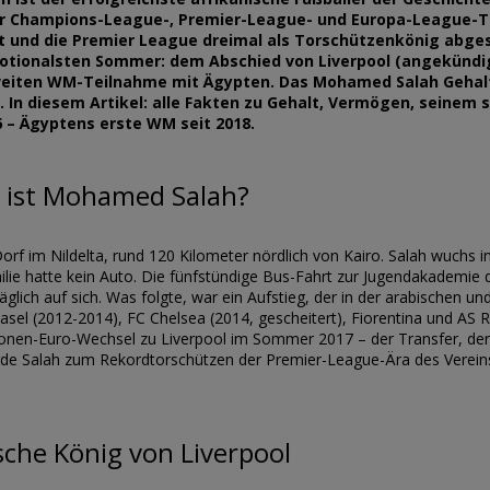
 zur Champions-League-, Premier-League- und Europa-League-
elt und die Premier League dreimal als Torschützenkönig abge
emotionalsten Sommer: dem Abschied von Liverpool (angekündig
weiten WM-Teilnahme mit Ägypten. Das Mohamed Salah Gehalt
 In diesem Artikel: alle Fakten zu Gehalt, Vermögen, seinem s
6 – Ägyptens erste WM seit 2018.
r ist Mohamed Salah?
orf im Nildelta, rund 120 Kilometer nördlich von Kairo. Salah wuchs i
ilie hatte kein Auto. Die fünfstündige Bus-Fahrt zur Jugendakademie 
ch auf sich. Was folgte, war ein Aufstieg, der in der arabischen un
Basel (2012-2014), FC Chelsea (2014, gescheitert), Fiorentina und AS
llionen-Euro-Wechsel zu Liverpool im Sommer 2017 – der Transfer, der
urde Salah zum Rekordtorschützen der Premier-League-Ära des Verei
ische König von Liverpool