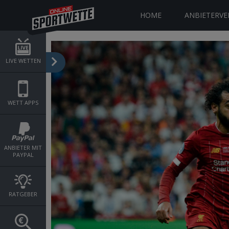
HOME
ANBIETERVE
LIVE WETTEN
WETT APPS
ANBIETER MIT
PAYPAL
RATGEBER