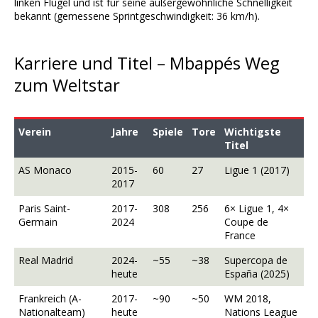
linken Flügel und ist für seine außergewöhnliche Schnelligkeit
bekannt (gemessene Sprintgeschwindigkeit: 36 km/h).
Karriere und Titel – Mbappés Weg
zum Weltstar
Verein
Jahre
Spiele
Tore
Wichtigste
Titel
AS Monaco
2015-
60
27
Ligue 1 (2017)
2017
Paris Saint-
2017-
308
256
6× Ligue 1, 4×
Germain
2024
Coupe de
France
Real Madrid
2024-
~55
~38
Supercopa de
heute
España (2025)
Frankreich (A-
2017-
~90
~50
WM 2018,
Nationalteam)
heute
Nations League