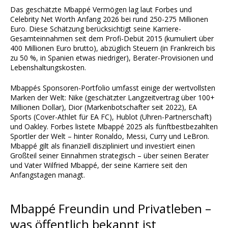
Das geschätzte Mbappé Vermögen lag laut Forbes und
Celebrity Net Worth Anfang 2026 bei rund 250-275 Millionen
Euro. Diese Schätzung berücksichtigt seine Karriere-
Gesamteinnahmen seit dem Profi-Debüt 2015 (kumuliert über
400 Millionen Euro brutto), abzüglich Steuern (in Frankreich bis
zu 50 %, in Spanien etwas niedriger), Berater-Provisionen und
Lebenshaltungskosten.
Mbappés Sponsoren-Portfolio umfasst einige der wertvollsten
Marken der Welt: Nike (geschätzter Langzeitvertrag über 100+
Millionen Dollar), Dior (Markenbotschafter seit 2022), EA
Sports (Cover-Athlet für EA FC), Hublot (Uhren-Partnerschaft)
und Oakley. Forbes listete Mbappé 2025 als fünftbestbezahlten
Sportler der Welt – hinter Ronaldo, Messi, Curry und LeBron.
Mbappé gilt als finanziell diszipliniert und investiert einen
Großteil seiner Einnahmen strategisch – über seinen Berater
und Vater Wilfried Mbappé, der seine Karriere seit den
Anfangstagen managt.
Mbappé Freundin und Privatleben –
was öffentlich bekannt ist