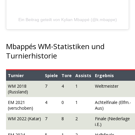
Ein Beitrag geteilt von Kylian Mbappé (@k.mbappe)
Mbappés WM-Statistiken und
Turnierhistorie
Turnier
Spiele
Tore
Assists
Ergebnis
WM 2018
7
4
1
Weltmeister
(Russland)
EM 2021
4
0
1
Achtelfinale (Elfm.-
(verschoben)
Aus)
WM 2022 (Katar)
7
8
2
Finale (Niederlage
i.E.)
EM 2024
5
1
2
Halbfinale