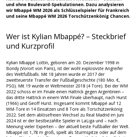
und ohne Boulevard-Spekulationen. Dazu analysieren
wir Mbappé WM 2026 als Schlüsselspieler für Frankreich
und seine Mbappé WM 2026 Torschützenkönig Chancen.
Wer ist Kylian Mbappé? – Steckbrief
und Kurzprofil
Kylian Mbappé Lottin, geboren am 20. Dezember 1998 in
Bondy (Vorort von Paris), ist der wohl explosivste Angreifer
des Weltfußballs. Mit 18 Jahren wurde er 2017 der
zweitteuerste Transfer der Fußballgeschichte (180 Mio. €,
PSG). Mit 19 wurde er Weltmeister 2018 (4 Tore). Bei der WM
2022 schoss er im Finale einen Hattrick gegen Argentinien –
das dritte Hattrick in einem WM-Finale überhaupt, nach Hurst
(1966) und Geoff Hurst. Insgesamt kommt Mbappé auf 12
WM-Tore in 14 Einsätzen und 8 Tore als Torschützenkönig
2022. Seit dem ablösefreien Wechsel zu Real Madrid im Juni
2024 ist er der bestbezahlte Spieler in LaLiga und – nach
Meinung vieler Experten – der aktuell beste Fußballer der Welt.
Mbappé ist 1,78 m groß, spielt als Sturmspitze oder auf dem