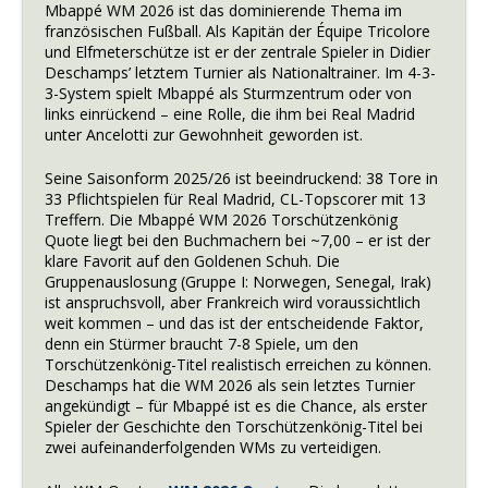
Mbappé WM 2026 ist das dominierende Thema im
französischen Fußball. Als Kapitän der Équipe Tricolore
und Elfmeterschütze ist er der zentrale Spieler in Didier
Deschamps’ letztem Turnier als Nationaltrainer. Im 4-3-
3-System spielt Mbappé als Sturmzentrum oder von
links einrückend – eine Rolle, die ihm bei Real Madrid
unter Ancelotti zur Gewohnheit geworden ist.
Seine Saisonform 2025/26 ist beeindruckend: 38 Tore in
33 Pflichtspielen für Real Madrid, CL-Topscorer mit 13
Treffern. Die Mbappé WM 2026 Torschützenkönig
Quote liegt bei den Buchmachern bei ~7,00 – er ist der
klare Favorit auf den Goldenen Schuh. Die
Gruppenauslosung (Gruppe I: Norwegen, Senegal, Irak)
ist anspruchsvoll, aber Frankreich wird voraussichtlich
weit kommen – und das ist der entscheidende Faktor,
denn ein Stürmer braucht 7-8 Spiele, um den
Torschützenkönig-Titel realistisch erreichen zu können.
Deschamps hat die WM 2026 als sein letztes Turnier
angekündigt – für Mbappé ist es die Chance, als erster
Spieler der Geschichte den Torschützenkönig-Titel bei
zwei aufeinanderfolgenden WMs zu verteidigen.