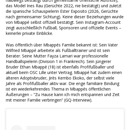
halbwegs bestätigt durch gemeinsame öffentliche Auftritte),
das Model Ines Rau (Gerüchte 2022, nie bestätigt) und zuletzt
die spanische Schauspielerin Ester Exposito (2026, Gerüchte
nach gemeinsamer Sichtung). Keine dieser Beziehungen wurde
von Mbappé selbst offiziell bestätigt. Sein Instagram-Account
zeigt ausschließlich Fußball, Sponsoren und offizielle Events –
keinerlei private Einblicke.
Was öffentlich über Mbappés Familie bekannt ist: Sein Vater
Wilfried Mbappé arbeitete als Fußballtrainer und ist sein
Berater. Seine Mutter Fayza Lamari war professionelle
Handballspielerin (Division 1 in Frankreich). Sein jüngerer
Bruder Ethan Mbappé (18) ist ebenfalls Profifußballer und
aktuell beim OSC Lille unter Vertrag. Mbappé hat zudem einen
älteren Adoptivbruder, Jirès Kembo Ekoko, der selbst viele
Jahre als Profifußballer aktiv war. Die enge familiäre Bindung
ist ein wiederkehrendes Thema in Mbappés öffentlichen
Äußerungen – “Zu Hause kann ich mich entspannen und Zeit
mit meiner Familie verbringen” (GQ-Interview).