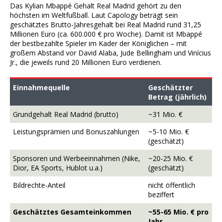
Das Kylian Mbappé Gehalt Real Madrid gehört zu den
höchsten im Weltfußball. Laut Capology beträgt sein
geschätztes Brutto-Jahresgehalt bei Real Madrid rund 31,25
Millionen Euro (ca. 600.000 € pro Woche). Damit ist Mbappé
der bestbezahlte Spieler im Kader der Königlichen – mit
großem Abstand vor David Alaba, Jude Bellingham und Vinícius
Jr., die jeweils rund 20 Millionen Euro verdienen.
Einnahmequelle
Geschätzter
Betrag (jährlich)
Grundgehalt Real Madrid (brutto)
~31 Mio. €
Leistungsprämien und Bonuszahlungen
~5-10 Mio. €
(geschätzt)
Sponsoren und Werbeeinnahmen (Nike,
~20-25 Mio. €
Dior, EA Sports, Hublot u.a.)
(geschätzt)
Bildrechte-Anteil
nicht öffentlich
beziffert
Geschätztes Gesamteinkommen
~55-65 Mio. € pro
Jahr