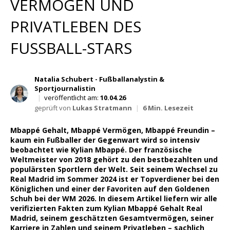
VERMÖGEN UND
Wett Tipps für Heute
PRIVATLEBEN DES
FUSSBALL-STARS
Natalia Schubert - Fußballanalystin &
Sportjournalistin
|
veröffentlicht am:
10.04.26
geprüft von
Lukas Stratmann
|
6 Min. Lesezeit
Mbappé Gehalt, Mbappé Vermögen, Mbappé Freundin –
kaum ein Fußballer der Gegenwart wird so intensiv
beobachtet wie Kylian Mbappé. Der französische
Weltmeister von 2018 gehört zu den bestbezahlten und
populärsten Sportlern der Welt. Seit seinem Wechsel zu
Real Madrid im Sommer 2024 ist er Topverdiener bei den
Königlichen und einer der Favoriten auf den Goldenen
Schuh bei der WM 2026. In diesem Artikel liefern wir alle
verifizierten Fakten zum Kylian Mbappé Gehalt Real
Madrid, seinem geschätzten Gesamtvermögen, seiner
Karriere in Zahlen und seinem Privatleben – sachlich