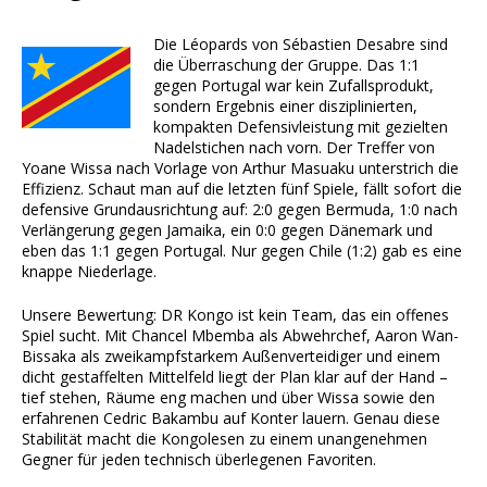
Die Léopards von Sébastien Desabre sind
die Überraschung der Gruppe. Das 1:1
gegen Portugal war kein Zufallsprodukt,
sondern Ergebnis einer disziplinierten,
kompakten Defensivleistung mit gezielten
Nadelstichen nach vorn. Der Treffer von
Yoane Wissa nach Vorlage von Arthur Masuaku unterstrich die
Effizienz. Schaut man auf die letzten fünf Spiele, fällt sofort die
defensive Grundausrichtung auf: 2:0 gegen Bermuda, 1:0 nach
Verlängerung gegen Jamaika, ein 0:0 gegen Dänemark und
eben das 1:1 gegen Portugal. Nur gegen Chile (1:2) gab es eine
knappe Niederlage.
Unsere Bewertung: DR Kongo ist kein Team, das ein offenes
Spiel sucht. Mit Chancel Mbemba als Abwehrchef, Aaron Wan-
Bissaka als zweikampfstarkem Außenverteidiger und einem
dicht gestaffelten Mittelfeld liegt der Plan klar auf der Hand –
tief stehen, Räume eng machen und über Wissa sowie den
erfahrenen Cedric Bakambu auf Konter lauern. Genau diese
Stabilität macht die Kongolesen zu einem unangenehmen
Gegner für jeden technisch überlegenen Favoriten.