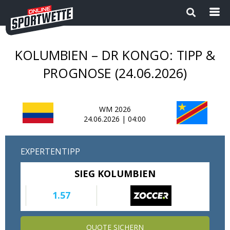
KOLUMBIEN – DR KONGO: TIPP &
Startseite
PROGNOSE (24.06.2026)
Die besten Wettanbieter 2024
WM 2026
1
Sport Magazin
24.06.2026 | 04:00
Sportwetten ohne OASIS |
EXPERTENTIPP
Wettanbieter ohne OASIS im
Vergleich 2026
SIEG KOLUMBIEN
Neue Wettanbieter
1.57
Sportwetten Apps
QUOTE SICHERN