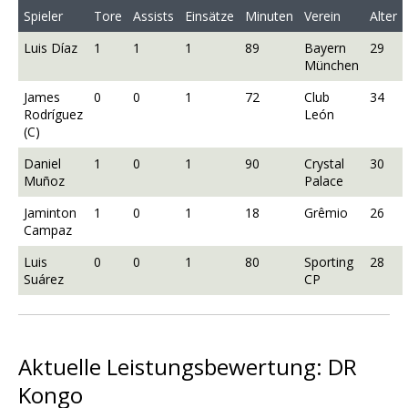
Spieler
Tore
Assists
Einsätze
Minuten
Verein
Alter
Luis Díaz
1
1
1
89
Bayern
29
München
James
0
0
1
72
Club
34
Rodríguez
León
(C)
Daniel
1
0
1
90
Crystal
30
Muñoz
Palace
Jaminton
1
0
1
18
Grêmio
26
Campaz
Luis
0
0
1
80
Sporting
28
Suárez
CP
Aktuelle Leistungsbewertung: DR
Kongo