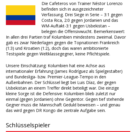
Die Cafeteros von Trainer Néstor Lorenzo
befinden sich in ausgezeichneter
Verfassung. Drei Siege in Serie – 3:1 gegen
Costa Rica, 2:0 gegen Jordanien und das
WM-Auftakt-3:1 gegen Usbekistan –
belegen die Offensivwucht. Bemerkenswert:
In allen drei Partien traf Kolumbien mindestens zweimal. Davor
gab es zwar Niederlagen gegen die Topnationen Frankreich
(1:3) und Kroatien (1:2), doch das waren ambitionierte
Testspiele gegen Weltklassegegner, keine Pflichtspiele.
Unsere Einschätzung: Kolumbien hat eine Achse aus
internationaler Erfahrung (James Rodríguez als Spielgestalter)
und Bundesliga- bzw. Premier-League-Tempo in den
Außenbahnen. Der Schlüssel liegt bei Luis Díaz, der gegen
Usbekistan an einem Treffer direkt beteiligt war. Die einzige
kleine Sorge ist die Defensive: Kolumbien blieb zuletzt nur
einmal (gegen Jordanien) ohne Gegentor. Gegen tief stehende
Gegner muss die Mannschaft Geduld beweisen – und genau
das wird gegen DR Kongo die zentrale Aufgabe sein.
Schlüsselspieler