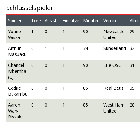
Schlüsselspieler
Spieler
Tore
Assists
Einsätze
Minuten
Verein
Alter
Yoane
1
0
1
90
Newcastle
29
Wissa
United
Arthur
0
1
1
74
Sunderland
32
Masuaku
Chancel
0
0
1
90
Lille OSC
31
Mbemba
(C)
Cedric
0
0
1
85
Real Betis
35
Bakambu
Aaron
0
0
1
85
West Ham
28
Wan-
United
Bissaka