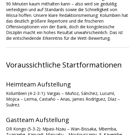
90 Minuten kaum mithalten kann – also wird sie geduldig
verteidigen und auf Standards sowie die Schnelligkeit von
Wissa hoffen. Unsere klare Redaktionsmeinung: Kolumbien hat
das deutlich größere Repertoire und die frischeren
Offensivoptionen von der Bank, doch die kongolesische
Disziplin macht ein hohes Resultat unwahrscheinlich. Das ist
die entscheidende Erkenntnis für die Wett-Bewertung.
Voraussichtliche Startformationen
Heimteam Aufstellung
Kolumbien (4-2-3-1): Vargas – Muñoz, Sánchez, Lucumí,
Mojica – Lerma, Castaño – Arias, James Rodríguez, Díaz –
Suárez.
Gastteam Aufstellung
DR Kongo (5-3-2): Mpasi-Nzau – Wan-Bissaka, Mbemba,
Tuanzebe, Kapuadi, Masuaku – Moutoussamy, E. Kayembe,