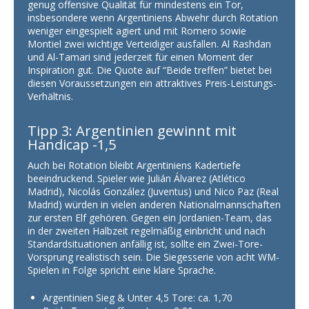
genug offensive Qualität für mindestens ein Tor,
insbesondere wenn Argentiniens Abwehr durch Rotation
weniger eingespielt agiert und mit Romero sowie
Montiel zwei wichtige Verteidiger ausfallen. Al Rashdan
und Al-Tamari sind jederzeit für einen Moment der
Inspiration gut. Die Quote auf “Beide treffen” bietet bei
diesen Voraussetzungen ein attraktives Preis-Leistungs-
Verhältnis.
Tipp 3: Argentinien gewinnt mit
Handicap -1,5
Auch bei Rotation bleibt Argentiniens Kadertiefe
beeindruckend. Spieler wie Julián Álvarez (Atlético
Madrid), Nicolás González (Juventus) und Nico Paz (Real
Madrid) würden in vielen anderen Nationalmannschaften
zur ersten Elf gehören. Gegen ein Jordanien-Team, das
in der zweiten Halbzeit regelmäßig einbricht und nach
Standardsituationen anfällig ist, sollte ein Zwei-Tore-
Vorsprung realistisch sein. Die Siegesserie von acht WM-
Spielen in Folge spricht eine klare Sprache.
Argentinien Sieg & Unter 4,5 Tore: ca. 1,70