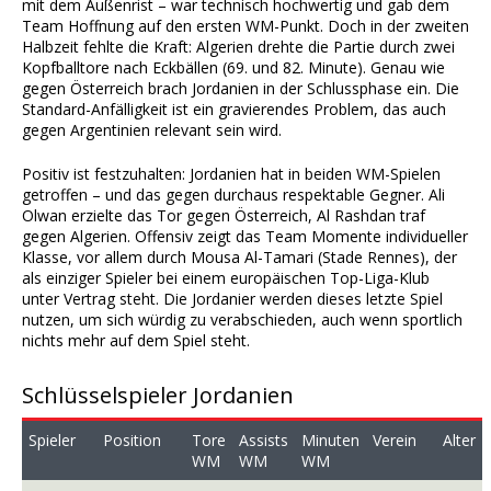
mit dem Außenrist – war technisch hochwertig und gab dem
Team Hoffnung auf den ersten WM-Punkt. Doch in der zweiten
Halbzeit fehlte die Kraft: Algerien drehte die Partie durch zwei
Kopfballtore nach Eckbällen (69. und 82. Minute). Genau wie
gegen Österreich brach Jordanien in der Schlussphase ein. Die
Standard-Anfälligkeit ist ein gravierendes Problem, das auch
gegen Argentinien relevant sein wird.
Positiv ist festzuhalten: Jordanien hat in beiden WM-Spielen
getroffen – und das gegen durchaus respektable Gegner. Ali
Olwan erzielte das Tor gegen Österreich, Al Rashdan traf
gegen Algerien. Offensiv zeigt das Team Momente individueller
Klasse, vor allem durch Mousa Al-Tamari (Stade Rennes), der
als einziger Spieler bei einem europäischen Top-Liga-Klub
unter Vertrag steht. Die Jordanier werden dieses letzte Spiel
nutzen, um sich würdig zu verabschieden, auch wenn sportlich
nichts mehr auf dem Spiel steht.
Schlüsselspieler Jordanien
Spieler
Position
Tore
Assists
Minuten
Verein
Alter
WM
WM
WM