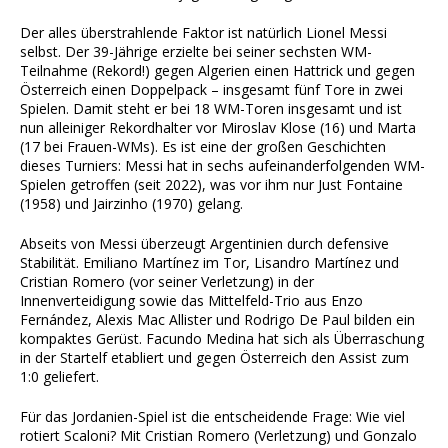
Der alles überstrahlende Faktor ist natürlich Lionel Messi
selbst. Der 39-Jährige erzielte bei seiner sechsten WM-
Teilnahme (Rekord!) gegen Algerien einen Hattrick und gegen
Österreich einen Doppelpack – insgesamt fünf Tore in zwei
Spielen. Damit steht er bei 18 WM-Toren insgesamt und ist
nun alleiniger Rekordhalter vor Miroslav Klose (16) und Marta
(17 bei Frauen-WMs). Es ist eine der großen Geschichten
dieses Turniers: Messi hat in sechs aufeinanderfolgenden WM-
Spielen getroffen (seit 2022), was vor ihm nur Just Fontaine
(1958) und Jairzinho (1970) gelang.
Abseits von Messi überzeugt Argentinien durch defensive
Stabilität. Emiliano Martínez im Tor, Lisandro Martínez und
Cristian Romero (vor seiner Verletzung) in der
Innenverteidigung sowie das Mittelfeld-Trio aus Enzo
Fernández, Alexis Mac Allister und Rodrigo De Paul bilden ein
kompaktes Gerüst. Facundo Medina hat sich als Überraschung
in der Startelf etabliert und gegen Österreich den Assist zum
1:0 geliefert.
Für das Jordanien-Spiel ist die entscheidende Frage: Wie viel
rotiert Scaloni? Mit Cristian Romero (Verletzung) und Gonzalo