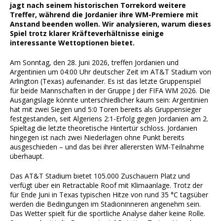
jagt nach seinem historischen Torrekord weitere
Treffer, während die Jordanier ihre WM-Premiere mit
Anstand beenden wollen. Wir analysieren, warum dieses
Spiel trotz klarer Kräfteverhältnisse einige
interessante Wettoptionen bietet.
Am Sonntag, den 28. Juni 2026, treffen Jordanien und
Argentinien um 04:00 Uhr deutscher Zeit im AT&T Stadium von
Arlington (Texas) aufeinander. Es ist das letzte Gruppenspiel
für beide Mannschaften in der Gruppe J der FIFA WM 2026. Die
Ausgangslage könnte unterschiedlicher kaum sein: Argentinien
hat mit zwei Siegen und 5:0 Toren bereits als Gruppensieger
festgestanden, seit Algeriens 2:1-Erfolg gegen Jordanien am 2.
Spieltag die letzte theoretische Hintertür schloss. Jordanien
hingegen ist nach zwei Niederlagen ohne Punkt bereits
ausgeschieden – und das bei ihrer allerersten WM-Teilnahme
überhaupt.
Das AT&T Stadium bietet 105.000 Zuschauern Platz und
verfügt über ein Retractable Roof mit Klimaanlage. Trotz der
für Ende Juni in Texas typischen Hitze von rund 35 °C tagsüber
werden die Bedingungen im Stadioninneren angenehm sein.
Das Wetter spielt für die sportliche Analyse daher keine Rolle.