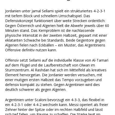
Jordanien unter Jamal Sellami spielt ein strukturiertes 4-2-3-1
mit tiefem Block und schnellem Umschaltspiel. Das
Defensivkonzept funktioniert über weite Strecken ordentlich:
Gegen Österreich und Algerien hielt die Abwehr jeweils über 60
Minuten stand. Das Kernproblem ist die nachlassende
physische Intensität in der zweiten Halbzeit, gepaart mit einer
eklatanten Schwäche bei Standards. Beide Gegentore gegen
Algerien fielen nach Eckbällen – ein Muster, das Argentiniens
Offensive definitiv nutzen kann.
Offensiv setzt Sellami auf die individuelle Klasse von Al-Tamari
auf dem Flügel und die Laufbereitschaft von Olwan im
Sturmzentrum. Al Rashdan hat sich im Mittelfeld als kreatives
Element hervorgetan. Die Jordanier werden versuchen, mit
einer mutigen ersten Halbzeit das Tempo vorzugeben und
defensiv kompakt zu stehen. Gegen Argentinien wird dies
deutlich schwerer als gegen Algerien.
Argentinien unter Scaloni bevorzugt ein 4-3-3, das flexibel in
ein 4-2-3-1 oder 4-4-2 wechseln kann. Messi operiert als freier
Zehner hinter der Spitze oder im rechten Halbfeld und lässt
sich tief fallen, um Räume zu schaffen. Die Stärke liegt im