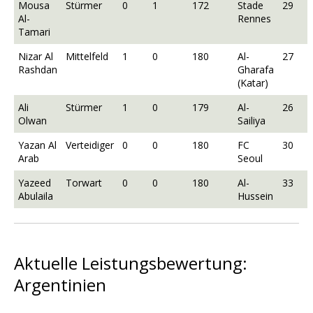
Mousa
Stürmer
0
1
172
Stade
29
Al-
Rennes
Tamari
Nizar Al
Mittelfeld
1
0
180
Al-
27
Rashdan
Gharafa
(Katar)
Ali
Stürmer
1
0
179
Al-
26
Olwan
Sailiya
Yazan Al
Verteidiger
0
0
180
FC
30
Arab
Seoul
Yazeed
Torwart
0
0
180
Al-
33
Abulaila
Hussein
Aktuelle Leistungsbewertung:
Argentinien