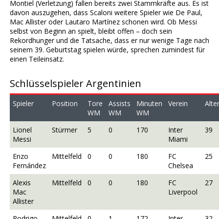
Montiel (Verletzung) fallen bereits zwei Stammkräfte aus. Es ist
davon auszugehen, dass Scaloni weitere Spieler wie De Paul,
Mac Allister oder Lautaro Martínez schonen wird. Ob Messi
selbst von Beginn an spielt, bleibt offen – doch sein
Rekordhunger und die Tatsache, dass er nur wenige Tage nach
seinem 39. Geburtstag spielen würde, sprechen zumindest für
einen Teileinsatz.
Schlüsselspieler Argentinien
Spieler
Position
Tore
Assists
Minuten
Verein
Alte
WM
WM
WM
Lionel
Stürmer
5
0
170
Inter
39
Messi
Miami
Enzo
Mittelfeld
0
0
180
FC
25
Fernández
Chelsea
Alexis
Mittelfeld
0
0
180
FC
27
Mac
Liverpool
Allister
Rodrigo
Mittelfeld
0
1
172
Inter
32