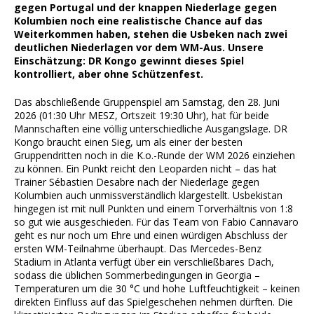
gegen Portugal und der knappen Niederlage gegen
Kolumbien noch eine realistische Chance auf das
Weiterkommen haben, stehen die Usbeken nach zwei
deutlichen Niederlagen vor dem WM-Aus. Unsere
Einschätzung: DR Kongo gewinnt dieses Spiel
kontrolliert, aber ohne Schützenfest.
Das abschließende Gruppenspiel am Samstag, den 28. Juni
2026 (01:30 Uhr MESZ, Ortszeit 19:30 Uhr), hat für beide
Mannschaften eine völlig unterschiedliche Ausgangslage. DR
Kongo braucht einen Sieg, um als einer der besten
Gruppendritten noch in die K.o.-Runde der WM 2026 einziehen
zu können. Ein Punkt reicht den Leoparden nicht – das hat
Trainer Sébastien Desabre nach der Niederlage gegen
Kolumbien auch unmissverständlich klargestellt. Usbekistan
hingegen ist mit null Punkten und einem Torverhältnis von 1:8
so gut wie ausgeschieden. Für das Team von Fabio Cannavaro
geht es nur noch um Ehre und einen würdigen Abschluss der
ersten WM-Teilnahme überhaupt. Das Mercedes-Benz
Stadium in Atlanta verfügt über ein verschließbares Dach,
sodass die üblichen Sommerbedingungen in Georgia –
Temperaturen um die 30 °C und hohe Luftfeuchtigkeit – keinen
direkten Einfluss auf das Spielgeschehen nehmen dürften. Die