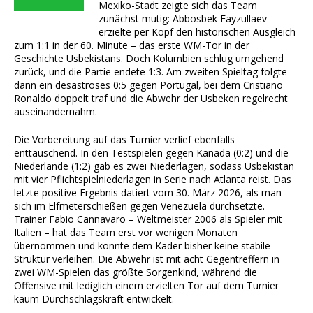
Mexiko-Stadt zeigte sich das Team
zunächst mutig: Abbosbek Fayzullaev
erzielte per Kopf den historischen Ausgleich
zum 1:1 in der 60. Minute – das erste WM-Tor in der
Geschichte Usbekistans. Doch Kolumbien schlug umgehend
zurück, und die Partie endete 1:3. Am zweiten Spieltag folgte
dann ein desaströses 0:5 gegen Portugal, bei dem Cristiano
Ronaldo doppelt traf und die Abwehr der Usbeken regelrecht
auseinandernahm.
Die Vorbereitung auf das Turnier verlief ebenfalls
enttäuschend. In den Testspielen gegen Kanada (0:2) und die
Niederlande (1:2) gab es zwei Niederlagen, sodass Usbekistan
mit vier Pflichtspielniederlagen in Serie nach Atlanta reist. Das
letzte positive Ergebnis datiert vom 30. März 2026, als man
sich im Elfmeterschießen gegen Venezuela durchsetzte.
Trainer Fabio Cannavaro – Weltmeister 2006 als Spieler mit
Italien – hat das Team erst vor wenigen Monaten
übernommen und konnte dem Kader bisher keine stabile
Struktur verleihen. Die Abwehr ist mit acht Gegentreffern in
zwei WM-Spielen das größte Sorgenkind, während die
Offensive mit lediglich einem erzielten Tor auf dem Turnier
kaum Durchschlagskraft entwickelt.