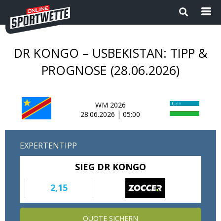
DR KONGO – USBEKISTAN: TIPP &
Startseite
PROGNOSE (28.06.2026)
Die besten Wettanbieter 2024
WM 2026
1
Sport Magazin
28.06.2026 | 05:00
Sportwetten ohne OASIS |
EXPERTENTIPP
Wettanbieter ohne OASIS im
Vergleich 2026
SIEG DR KONGO
Neue Wettanbieter
2,15
Sportwetten Apps
QUOTE SICHERN