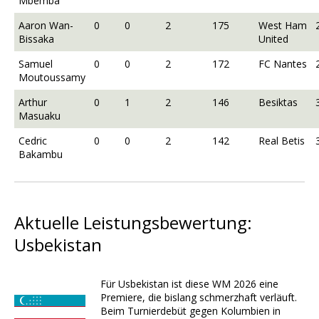
Mbemba
Aaron Wan-
0
0
2
175
West Ham
Bissaka
United
Samuel
0
0
2
172
FC Nantes
Moutoussamy
Arthur
0
1
2
146
Besiktas
Masuaku
Cedric
0
0
2
142
Real Betis
Bakambu
Aktuelle Leistungsbewertung:
Usbekistan
Für Usbekistan ist diese WM 2026 eine
Premiere, die bislang schmerzhaft verläuft.
Beim Turnierdebüt gegen Kolumbien in