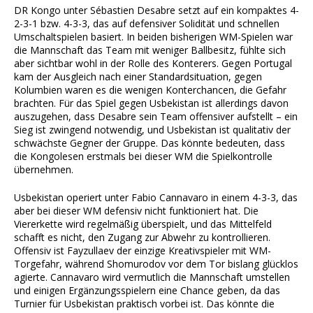
DR Kongo unter Sébastien Desabre setzt auf ein kompaktes 4-
2-3-1 bzw. 4-3-3, das auf defensiver Solidität und schnellen
Umschaltspielen basiert. In beiden bisherigen WM-Spielen war
die Mannschaft das Team mit weniger Ballbesitz, fühlte sich
aber sichtbar wohl in der Rolle des Konterers. Gegen Portugal
kam der Ausgleich nach einer Standardsituation, gegen
Kolumbien waren es die wenigen Konterchancen, die Gefahr
brachten. Für das Spiel gegen Usbekistan ist allerdings davon
auszugehen, dass Desabre sein Team offensiver aufstellt – ein
Sieg ist zwingend notwendig, und Usbekistan ist qualitativ der
schwächste Gegner der Gruppe. Das könnte bedeuten, dass
die Kongolesen erstmals bei dieser WM die Spielkontrolle
übernehmen.
Usbekistan operiert unter Fabio Cannavaro in einem 4-3-3, das
aber bei dieser WM defensiv nicht funktioniert hat. Die
Viererkette wird regelmäßig überspielt, und das Mittelfeld
schafft es nicht, den Zugang zur Abwehr zu kontrollieren.
Offensiv ist Fayzullaev der einzige Kreativspieler mit WM-
Torgefahr, während Shomurodov vor dem Tor bislang glücklos
agierte. Cannavaro wird vermutlich die Mannschaft umstellen
und einigen Ergänzungsspielern eine Chance geben, da das
Turnier für Usbekistan praktisch vorbei ist. Das könnte die