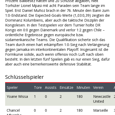
Prozent Ballbesitz hatten und 20 Schüsse abgaben, hielt
Torhüter Lionel Mpasi mit acht Paraden sein Team lange im
Spiel. Erst Daniel Muñoz brach in der 76. Minute den Bann zum
1:0-Endstand. Die Expected-Goals-Werte (1,03:0,39) zeigten die
Dominanz Kolumbiens, aber auch die taktische Disziplin der
Kongolesen. In den Testspielen vor dem Turnier holte DR
Kongo ein 0:0 gegen Dänemark und verlor 1:2 gegen Chile –
ordentliche Ergebnisse gegen europäische bzw.
südamerikanische Teams. Die Qualifikation sicherte sich das
Team durch einen hart erkämpften 1:0-Sieg nach Verlängerung
gegen Jamaika im interkontinentalen Playoff. Insgesamt ist die
Formkurve solide, auch wenn offensiv noch Luft nach oben
besteht. In den letzten fünf Spielen gab es nur einen Sieg, dafür
aber auch eine bemerkenswerte defensive Stabilität.
Schlüsselspieler
Spieler
Tore
Assists
Einsätze
Minuten
Verein
Yoane Wissa
1
0
2
180
Newcastle
United
Chancel
0
0
2
180
Marseille