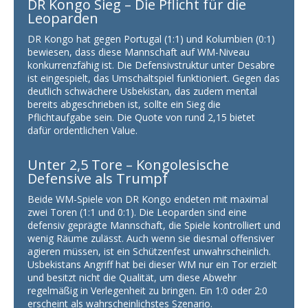
DR Kongo Sieg – Die Pflicht für die
Leoparden
DR Kongo hat gegen Portugal (1:1) und Kolumbien (0:1)
bewiesen, dass diese Mannschaft auf WM-Niveau
konkurrenzfähig ist. Die Defensivstruktur unter Desabre
ist eingespielt, das Umschaltspiel funktioniert. Gegen das
deutlich schwächere Usbekistan, das zudem mental
bereits abgeschrieben ist, sollte ein Sieg die
Pflichtaufgabe sein. Die Quote von rund 2,15 bietet
dafür ordentlichen Value.
Unter 2,5 Tore – Kongolesische
Defensive als Trumpf
Beide WM-Spiele von DR Kongo endeten mit maximal
zwei Toren (1:1 und 0:1). Die Leoparden sind eine
defensiv geprägte Mannschaft, die Spiele kontrolliert und
wenig Räume zulässt. Auch wenn sie diesmal offensiver
agieren müssen, ist ein Schützenfest unwahrscheinlich.
Usbekistans Angriff hat bei dieser WM nur ein Tor erzielt
und besitzt nicht die Qualität, um diese Abwehr
regelmäßig in Verlegenheit zu bringen. Ein 1:0 oder 2:0
erscheint als wahrscheinlichstes Szenario.