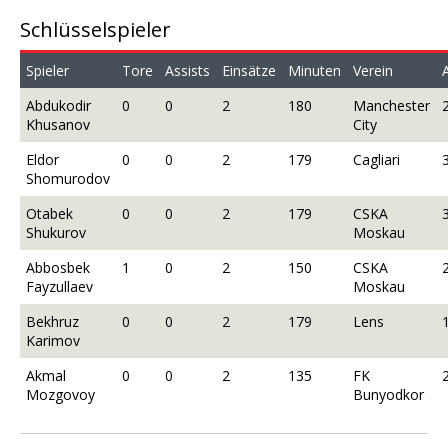
Schlüsselspieler
Spieler
Tore
Assists
Einsätze
Minuten
Verein
A
Abdukodir
0
0
2
180
Manchester
Khusanov
City
Eldor
0
0
2
179
Cagliari
Shomurodov
Otabek
0
0
2
179
CSKA
Shukurov
Moskau
Abbosbek
1
0
2
150
CSKA
Fayzullaev
Moskau
Bekhruz
0
0
2
179
Lens
Karimov
Akmal
0
0
2
135
FK
Mozgovoy
Bunyodkor