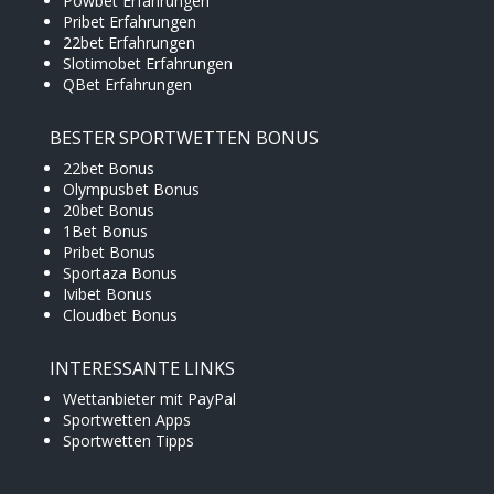
Powbet Erfahrungen
Pribet Erfahrungen
22bet Erfahrungen
Slotimobet Erfahrungen
QBet Erfahrungen
BESTER SPORTWETTEN BONUS
22bet Bonus
Olympusbet Bonus
20bet Bonus
1Bet Bonus
Pribet Bonus
Sportaza Bonus
Ivibet Bonus
Cloudbet Bonus
INTERESSANTE LINKS
Wettanbieter mit PayPal
Sportwetten Apps
Sportwetten Tipps