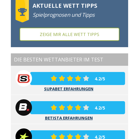
AKTUELLE WETT TIPPS
Spielprognosen und Tipps
ZEIGE MIR ALLE WETT TIPPS
DIE BESTEN WETTANBIETER IM TEST
4.2/5
SUPABET ERFAHRUNGEN
4.2/5
BETISTA ERFAHRUNGEN
4.2/5