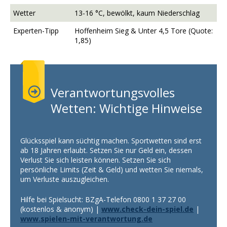
Wetter
13-16 °C, bewölkt, kaum Niederschlag
Experten-Tipp
Hoffenheim Sieg & Unter 4,5 Tore (Quote:
1,85)
Verantwortungsvolles
Wetten: Wichtige Hinweise
Glücksspiel kann süchtig machen. Sportwetten sind erst
ab 18 Jahren erlaubt. Setzen Sie nur Geld ein, dessen
Verlust Sie sich leisten können. Setzen Sie sich
persönliche Limits (Zeit & Geld) und wetten Sie niemals,
um Verluste auszugleichen.
Hilfe bei Spielsucht: BZgA-Telefon 0800 1 37 27 00
(kostenlos & anonym) |
www.check-dein-spiel.de
|
www.spielen-mit-verantwortung.de