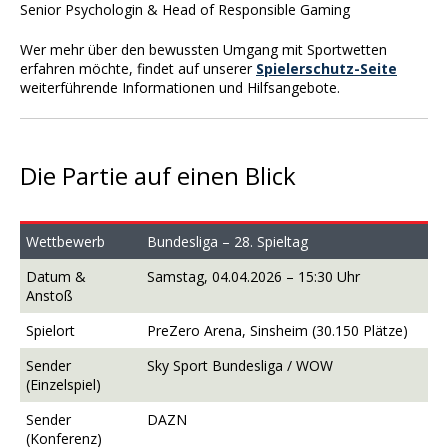
Senior Psychologin & Head of Responsible Gaming
Wer mehr über den bewussten Umgang mit Sportwetten
erfahren möchte, findet auf unserer
Spielerschutz-Seite
weiterführende Informationen und Hilfsangebote.
Die Partie auf einen Blick
Wettbewerb
Bundesliga – 28. Spieltag
Datum &
Samstag, 04.04.2026 – 15:30 Uhr
Anstoß
Spielort
PreZero Arena, Sinsheim (30.150 Plätze)
Sender
Sky Sport Bundesliga / WOW
(Einzelspiel)
Sender
DAZN
(Konferenz)