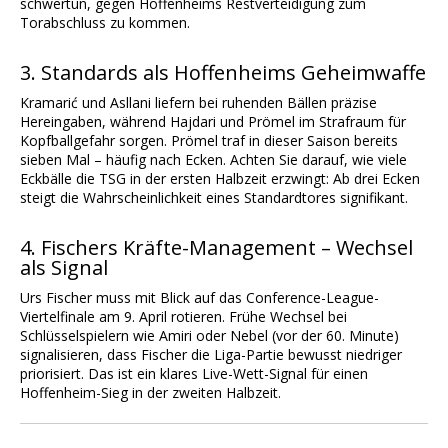
schwertun, gegen Hoffenheims Restverteidigung zum
Torabschluss zu kommen.
3. Standards als Hoffenheims Geheimwaffe
Kramarić und Asllani liefern bei ruhenden Bällen präzise
Hereingaben, während Hajdari und Prömel im Strafraum für
Kopfballgefahr sorgen. Prömel traf in dieser Saison bereits
sieben Mal – häufig nach Ecken. Achten Sie darauf, wie viele
Eckbälle die TSG in der ersten Halbzeit erzwingt: Ab drei Ecken
steigt die Wahrscheinlichkeit eines Standardtores signifikant.
4. Fischers Kräfte-Management – Wechsel
als Signal
Urs Fischer muss mit Blick auf das Conference-League-
Viertelfinale am 9. April rotieren. Frühe Wechsel bei
Schlüsselspielern wie Amiri oder Nebel (vor der 60. Minute)
signalisieren, dass Fischer die Liga-Partie bewusst niedriger
priorisiert. Das ist ein klares Live-Wett-Signal für einen
Hoffenheim-Sieg in der zweiten Halbzeit.