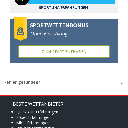
SPORTUNA ERFAHRUNGEN
SPORTWETTENBONUS
Ohne Einzahlung
ZUM STARTGUTHABEN
Fehler gefunden?
BESTE WETTANBIETER
Quick Win Erfahrungen
20bet Erfahrungen
ivibet Erfahrungen