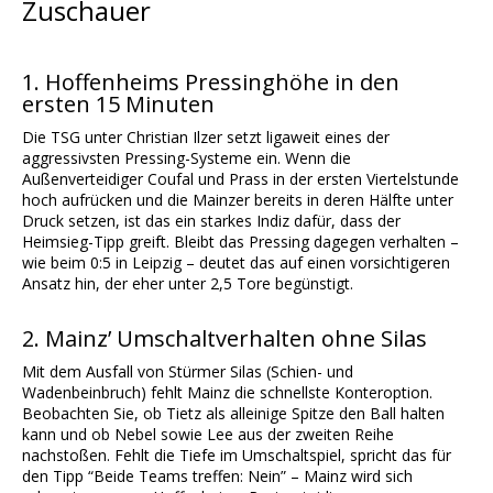
Zuschauer
1. Hoffenheims Pressinghöhe in den
ersten 15 Minuten
Die TSG unter Christian Ilzer setzt ligaweit eines der
aggressivsten Pressing-Systeme ein. Wenn die
Außenverteidiger Coufal und Prass in der ersten Viertelstunde
hoch aufrücken und die Mainzer bereits in deren Hälfte unter
Druck setzen, ist das ein starkes Indiz dafür, dass der
Heimsieg-Tipp greift. Bleibt das Pressing dagegen verhalten –
wie beim 0:5 in Leipzig – deutet das auf einen vorsichtigeren
Ansatz hin, der eher unter 2,5 Tore begünstigt.
2. Mainz’ Umschaltverhalten ohne Silas
Mit dem Ausfall von Stürmer Silas (Schien- und
Wadenbeinbruch) fehlt Mainz die schnellste Konteroption.
Beobachten Sie, ob Tietz als alleinige Spitze den Ball halten
kann und ob Nebel sowie Lee aus der zweiten Reihe
nachstoßen. Fehlt die Tiefe im Umschaltspiel, spricht das für
den Tipp “Beide Teams treffen: Nein” – Mainz wird sich