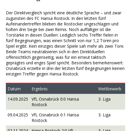
Der Direktvergleich spricht eine deutliche Sprache – und zwar
zugunsten des FC Hansa Rostock. In den letzten fünf
Aufeinandertreffen blieben die Rostocker ungeschlagen und
holten drei Siege bei zwei Remis. Noch auffälliger ist die
Torstärke in diesen Duellen: Lediglich sechs Treffer fielen in
fünf Begegnungen, was einen Schnitt von nur 1,2 Toren pro
Spiel ergibt. Kein einziges dieser Spiele sah mehr als zwei Tore.
Beide Teams neutralisieren sich in den Direktduellen
offensichtlich gegenseitig, was für ein erneut taktisch
geprägtes und enges Spiel spricht. Besonders bemerkenswert:
Osnabrück erzielte in drei der letzten fünf Begegnungen keinen
einzigen Treffer gegen Hansa Rostock.
Datum
Ergebnis
Wettbewerb
14.09.2025
VfL Osnabrück 0:0 Hansa
3. Liga
Rostock
09.04.2025
VfL Osnabrück 0:1 Hansa
3. Liga
Rostock
02.11.2024
Hansa Rostock 2:0 VfL
3. Liga