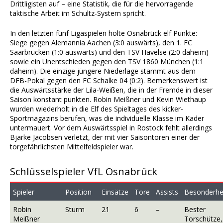
Drittligisten auf – eine Statistik, die für die hervorragende
taktische Arbeit im Schultz-System spricht.
In den letzten fünf Ligaspielen holte Osnabrück elf Punkte:
Siege gegen Alemannia Aachen (3:0 auswärts), den 1. FC
Saarbrücken (1:0 auswärts) und den TSV Havelse (2:0 daheim)
sowie ein Unentschieden gegen den TSV 1860 München (1:1
daheim). Die einzige jüngere Niederlage stammt aus dem
DFB-Pokal gegen den FC Schalke 04 (0:2). Bemerkenswert ist
die Auswärtsstärke der Lila-Weißen, die in der Fremde in dieser
Saison konstant punkten. Robin Meißner und Kevin Wiethaup
wurden wiederholt in die Elf des Spieltages des kicker-
Sportmagazins berufen, was die individuelle Klasse im Kader
untermauert. Vor dem Auswärtsspiel in Rostock fehlt allerdings
Bjarke Jacobsen verletzt, der mit vier Saisontoren einer der
torgefährlichsten Mittelfeldspieler war.
Schlüsselspieler VfL Osnabrück
Spieler
Position
Einsätze
Tore
Assists
Besonderhe
Robin
Sturm
21
6
–
Bester
Meißner
Torschütze,