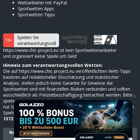
Wettanbieter mit PayPal
Sportwetten Apps
Sportwetten Tipps
Spielen Sie
18+
verantwortungsvoll
https://www.chic-project.eu ist kein Sportwettenanbieter
und organisiert keine Spiele um Geld
Hinweis zum verantwortungsvollen Wetten:
Die auf https://www.chic-project.eu veröffentlichten Wett-Tipps
basieren auf redaktioneller Einschätzung und statistischer
Analyse, stellen jedoch keine Garantie für Gewinne dar.
Sportwetten sind mit finanziellen Risiken verbunden und sollten
×
ausschließlich als Freizeitbeschäftigung betrachtet werden. Bitte
spiele verantwortungsbewusst, setze dir klare Limits und nutze
nur Geld, dessen Verlust du verkraften kannst. Bei Anzeichen von
Spielsucht hilft die
BZgA
anonym und kostenlos unter
0800
1372700
(ab 18 Jahren).
Redaktion & Experten
Reaktionelle Richtlinien