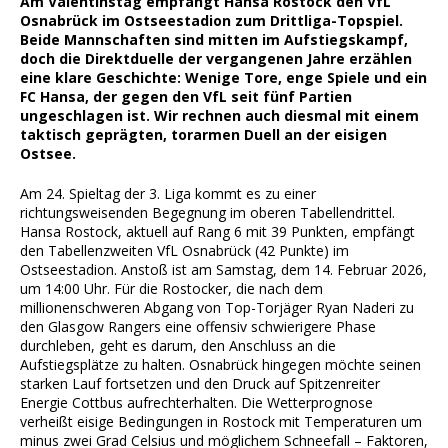
Am Valentinstag empfängt Hansa Rostock den VfL
Osnabrück im Ostseestadion zum Drittliga-Topspiel.
Beide Mannschaften sind mitten im Aufstiegskampf,
doch die Direktduelle der vergangenen Jahre erzählen
eine klare Geschichte: Wenige Tore, enge Spiele und ein
FC Hansa, der gegen den VfL seit fünf Partien
ungeschlagen ist. Wir rechnen auch diesmal mit einem
taktisch geprägten, torarmen Duell an der eisigen
Ostsee.
Am 24. Spieltag der 3. Liga kommt es zu einer
richtungsweisenden Begegnung im oberen Tabellendrittel.
Hansa Rostock, aktuell auf Rang 6 mit 39 Punkten, empfängt
den Tabellenzweiten VfL Osnabrück (42 Punkte) im
Ostseestadion. Anstoß ist am Samstag, dem 14. Februar 2026,
um 14:00 Uhr. Für die Rostocker, die nach dem
millionenschweren Abgang von Top-Torjäger Ryan Naderi zu
den Glasgow Rangers eine offensiv schwierigere Phase
durchleben, geht es darum, den Anschluss an die
Aufstiegsplätze zu halten. Osnabrück hingegen möchte seinen
starken Lauf fortsetzen und den Druck auf Spitzenreiter
Energie Cottbus aufrechterhalten. Die Wetterprognose
verheißt eisige Bedingungen in Rostock mit Temperaturen um
minus zwei Grad Celsius und möglichem Schneefall – Faktoren,