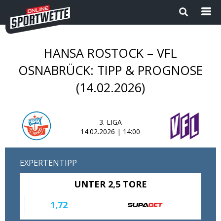
HANSA ROSTOCK – VFL
Startseite
OSNABRÜCK: TIPP & PROGNOSE
(14.02.2026)
Die besten Wettanbieter 2024
1
Sport Magazin
3. LIGA
14.02.2026 | 14:00
Sportwetten ohne OASIS |
Wettanbieter ohne OASIS im
Vergleich 2026
EXPERTENTIPP
Neue Wettanbieter
UNTER 2,5 TORE
Sportwetten Apps
1,72