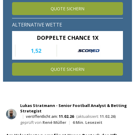
Wett Tipps für Heute
QUOTE SICHERN
ALTERNATIVE WETTE
DOPPELTE CHANCE 1X
1,52
QUOTE SICHERN
Lukas Stratmann - Senior Football Analyst & Betting
Strategist
|
veröffentlicht am:
11.02.26
(aktualisiert:
11.02.26
)
geprüft von
René Müller
|
6 Min. Lesezeit