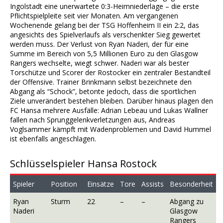
Ingolstadt eine unerwartete 0:3-Heimniederlage – die erste
Pflichtspielpleite seit vier Monaten. Am vergangenen
Wochenende gelang bei der TSG Hoffenheim II ein 2:2, das
angesichts des Spielverlaufs als verschenkter Sieg gewertet
werden muss. Der Verlust von Ryan Naderi, der für eine
Summe im Bereich von 5,5 Millionen Euro zu den Glasgow
Rangers wechselte, wiegt schwer. Naderi war als bester
Torschütze und Scorer der Rostocker ein zentraler Bestandteil
der Offensive. Trainer Brinkmann selbst bezeichnete den
Abgang als “Schock”, betonte jedoch, dass die sportlichen
Ziele unverändert bestehen bleiben. Darüber hinaus plagen den
FC Hansa mehrere Ausfälle: Adrian Lebeau und Lukas Wallner
fallen nach Sprunggelenkverletzungen aus, Andreas
Voglsammer kämpft mit Wadenproblemen und David Hummel
ist ebenfalls angeschlagen.
Schlüsselspieler Hansa Rostock
Spieler
Position
Einsätze
Tore
Assists
Besonderheit
Ryan
Sturm
22
–
–
Abgang zu
Naderi
Glasgow
Rangers