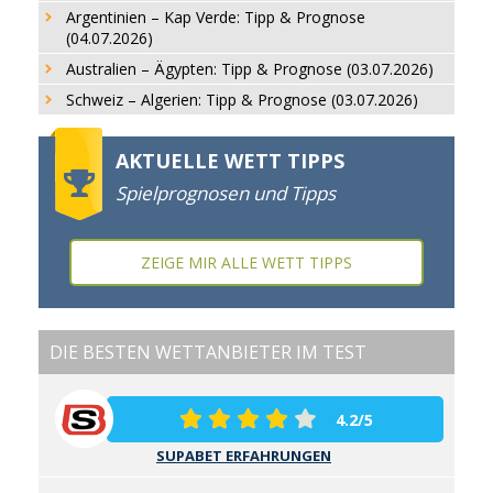
Argentinien – Kap Verde: Tipp & Prognose
(04.07.2026)
Australien – Ägypten: Tipp & Prognose (03.07.2026)
Schweiz – Algerien: Tipp & Prognose (03.07.2026)
AKTUELLE WETT TIPPS
Spielprognosen und Tipps
ZEIGE MIR ALLE WETT TIPPS
DIE BESTEN WETTANBIETER IM TEST
4.2/5
SUPABET ERFAHRUNGEN