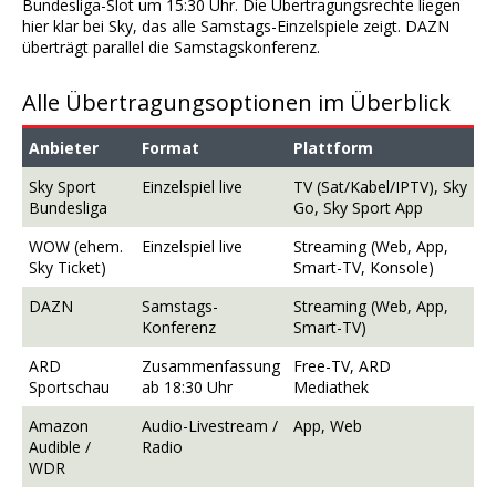
Bundesliga-Slot um 15:30 Uhr. Die Übertragungsrechte liegen
hier klar bei Sky, das alle Samstags-Einzelspiele zeigt. DAZN
überträgt parallel die Samstagskonferenz.
Alle Übertragungsoptionen im Überblick
Anbieter
Format
Plattform
Sky Sport
Einzelspiel live
TV (Sat/Kabel/IPTV), Sky
Bundesliga
Go, Sky Sport App
WOW (ehem.
Einzelspiel live
Streaming (Web, App,
Sky Ticket)
Smart-TV, Konsole)
DAZN
Samstags-
Streaming (Web, App,
Konferenz
Smart-TV)
ARD
Zusammenfassung
Free-TV, ARD
Sportschau
ab 18:30 Uhr
Mediathek
Amazon
Audio-Livestream /
App, Web
Audible /
Radio
WDR