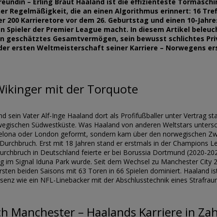
undin – Erling Braut Haaland ist die effizienteste Tormaschi
er Regelmäßigkeit, die an einen Algorithmus erinnert: 16 Tref
r 200 Karrieretore vor dem 26. Geburtstag und einen 10-Jahr
n Spieler der Premier League macht. In diesem Artikel beleuc
ein geschätztes Gesamtvermögen, sein bewusst schlichtes Pri
der ersten Weltmeisterschaft seiner Karriere – Norwegens e
 Wikinger mit der Torquote
 sein Vater Alf-Inge Haaland dort als Profifußballer unter Vertrag st
rwegischen Südwestküste. Was Haaland von anderen Weltstars untersc
rcelona oder London geformt, sondern kam über den norwegischen Zwe
Durchbruch. Erst mit 18 Jahren stand er erstmals in der Champions L
Durchbruch in Deutschland feierte er bei Borussia Dortmund (2020-202
ng im Signal Iduna Park wurde. Seit dem Wechsel zu Manchester City 
rsten beiden Saisons mit 63 Toren in 66 Spielen dominiert. Haaland i
äsenz wie ein NFL-Linebacker mit der Abschlusstechnik eines Strafrau
 Manchester – Haalands Karriere in Za