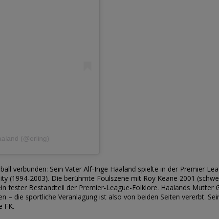
Haaland (@erling)
all verbunden: Sein Vater Alf-Inge Haaland spielte in der Premier Lea
ity (1994-2003). Die berühmte Foulszene mit Roy Keane 2001 (schwe
ein fester Bestandteil der Premier-League-Folklore. Haalands Mutter 
– die sportliche Veranlagung ist also von beiden Seiten vererbt. Sei
e FK.