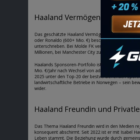
Haaland Vermögen – der Aufst
Das geschätzte Haaland Vermögen liegt Anfang 2026 
oder Ronaldo (600+ Mio. €) bescheiden – aber Haaland
unterschrieben. Bei Molde FK verdiente er geschätzt
Millionen, bei Manchester City zunächst 24 Millionen
Haalands Sponsoren-Portfolio ist im Vergleich zu M
Mio. €/Jahr nach Wechsel von adidas-Gerüchten). We
2025 unter den Top-20 der bestverdienenden Sportler
landwirtschaftliche Betriebe in Norwegen – sein bew
wider.
Haaland Freundin und Privatle
Das Thema Haaland Freundin wird in den Medien regel
konsequent abschirmt. Seit 2022 ist er mit Isabel 
Leben stammt. Die Beziehung wurde durch gemeinsa