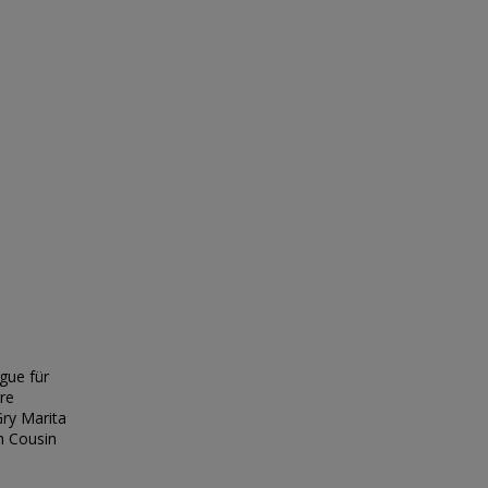
gue für
re
Gry Marita
n Cousin