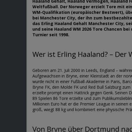
Haaland Gehalt, Haaland Vermögen, Haaland Fre
Weltfußball. Der Norweger erzielt Tore mit ein
WM-Qualifikation (europäischer Bestwert), übe
bei Manchester City, der ihn zum bestbezahlte
das Erling Haaland Gehalt Manchester City, s
und seine Haaland WM 2026 Tore Chancen bei 
Turnier seit 1998.
Wer ist Erling Haaland? – Der
Geboren am 21. Juli 2000 in Leeds, England – während
Aufgewachsen in Bryne, einer Kleinstadt an der no
wurde nicht in einer Fußball-Akademie in Paris, Ba
Bryne FK, den Molde FK und Red Bull Salzburg zum 
erzielte prompt einen Hattrick gegen Genk. Seinen 
89 Spielen 86 Tore erzielte und zum Publikumsliebli
Millionen Euro hat er die Premier League in seinen e
groß, wiegt 88 kg und kombiniert eine physische Pr
Von Bryne über Dortmund nach