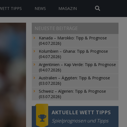
WETT TIPPS
NEWS
MAGAZIN
NEUESTE BEITRÄGE
Startseite
Kanada – Marokko: Tipp & Prognose
(04.07.2026)
Die besten Wettanbieter 2024
Kolumbien – Ghana: Tipp & Prognose
(04.07.2026)
1
Sport Magazin
Argentinien – Kap Verde: Tipp & Prognose
(04.07.2026)
Australien – Ägypten: Tipp & Prognose
Sportwetten ohne OASIS |
(03.07.2026)
Wettanbieter ohne OASIS im
Vergleich 2026
Schweiz – Algerien: Tipp & Prognose
(03.07.2026)
Neue Wettanbieter
AKTUELLE WETT TIPPS
Sportwetten Apps
Spielprognosen und Tipps