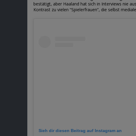
bestätigt, aber Haaland hat sich in Interviews nie aus
Kontrast zu vielen “Spielerfrauen”, die selbst medial
Sieh dir diesen Beitrag auf Instagram an