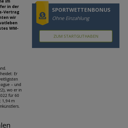
ne im
fer in der
SPORTWETTENBONUS
es-Vertrag
hten wir
Ohne Einzahlung
vatleben
rstes WM-
ZUM STARTGUTHABEN
and.
heidet: Er
itligisten
eague – und
2), wo er in
2022 für 60
st 1,94 m
mkünstlers.
hlen