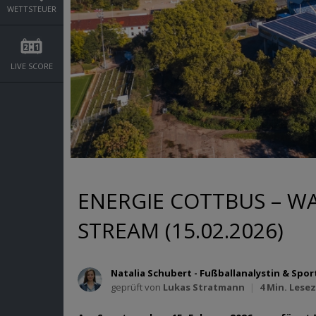
WETTSTEUER
LIVE SCORE
ENERGIE COTTBUS – W
STREAM (15.02.2026)
Natalia Schubert - Fußballanalystin & Spor
geprüft von
Lukas Stratmann
|
4 Min. Lesez