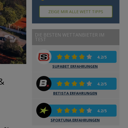
Wett Tipps für Heute
ZEIGE MIR ALLE WETT TIPPS
DIE BESTEN WETTANBIETER IM
TEST
4.2/5
SUPABET ERFAHRUNGEN
&
4.2/5
BETISTA ERFAHRUNGEN
4.2/5
SPORTUNA ERFAHRUNGEN