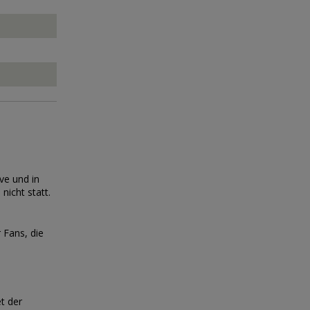
ive und in
nicht statt.
 Fans, die
et der