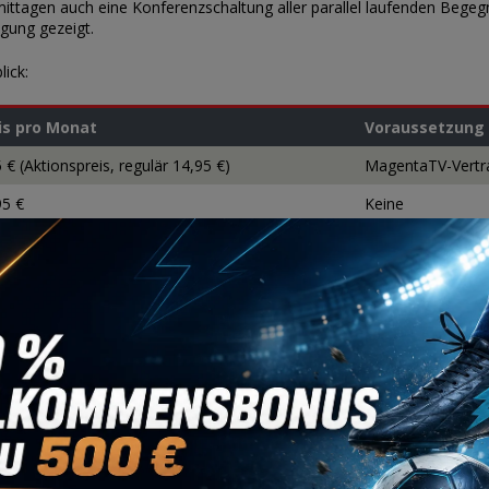
tagen auch eine Konferenzschaltung aller parallel laufenden Begeg
gung gezeigt.
ick:
is pro Monat
Voraussetzung
 € (Aktionspreis, regulär 14,95 €)
MagentaTV-Vertr
95 €
Keine
2026 und können sich danach ändern.
mpfangen werden: per App auf dem Smartphone oder Tablet, über d
sowie über gängige Smart-TV-Apps und Streaming-Sticks wie Amazon
r Gelegenheitszuschauer
öchte, kann bei OneFootball einzelne Drittliga-Partien als Pay-per
 € pro Einzelspiel. Der Stream ist über die OneFootball-App (iOS/Andr