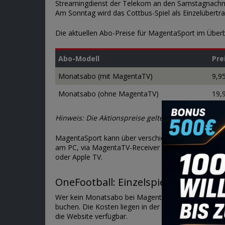
Streamingdienst der Telekom an den Samstagnachmit
Am Sonntag wird das Cottbus-Spiel als Einzelübertra
Die aktuellen Abo-Preise für MagentaSport im Überbl
Abo-Modell
Pre
Monatsabo (mit MagentaTV)
9,95
Monatsabo (ohne MagentaTV)
19,
Hinweis: Die Aktionspreise gelten bis zum 26.02.
MagentaSport kann über verschiedene Endgeräte e
am PC, via MagentaTV-Receiver auf dem Fernseher 
oder Apple TV.
OneFootball: Einzelspiel-Option fü
Wer kein Monatsabo bei MagentaSport abschließen m
buchen. Die Kosten liegen in der Regel bei rund 2,99
die Website verfügbar.