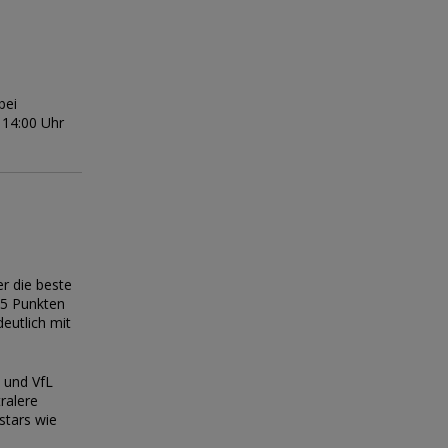
bei
14:00 Uhr
r die beste
35 Punkten
eutlich mit
 und VfL
ralere
stars wie