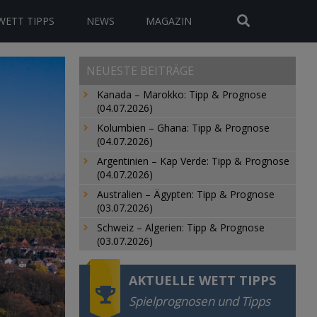
WETT TIPPS
NEWS
MAGAZIN
NEUESTE BEITRÄGE
Startseite
Kanada – Marokko: Tipp & Prognose
(04.07.2026)
Die besten Wettanbieter 2024
Kolumbien – Ghana: Tipp & Prognose
(04.07.2026)
1
Sport Magazin
Argentinien – Kap Verde: Tipp & Prognose
(04.07.2026)
Australien – Ägypten: Tipp & Prognose
Sportwetten ohne OASIS |
(03.07.2026)
Wettanbieter ohne OASIS im
Vergleich 2026
Schweiz – Algerien: Tipp & Prognose
(03.07.2026)
Neue Wettanbieter
AKTUELLE WETT TIPPS
Sportwetten Apps
Spielprognosen und Tipps