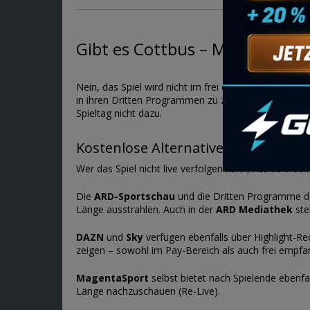
Gibt es Cottbus – Mannheim i
Nein, das Spiel wird nicht im frei empfangbaren Fern
in ihren Dritten Programmen zu zeigen – insgesamt 
Spieltag nicht dazu.
Kostenlose Alternativen: Zusamme
Wer das Spiel nicht live verfolgen kann, hat dennoch
Die
ARD-Sportschau
und die Dritten Programme d
Länge ausstrahlen. Auch in der
ARD Mediathek
ste
DAZN
und
Sky
verfügen ebenfalls über Highlight-
zeigen – sowohl im Pay-Bereich als auch frei empfan
MagentaSport
selbst bietet nach Spielende ebenfal
Länge nachzuschauen (Re-Live).