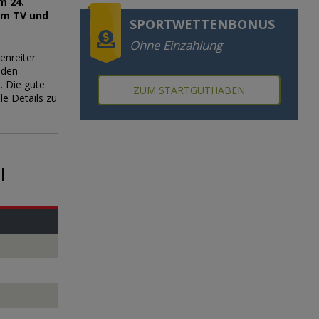
m 24.
 im TV und
SPORTWETTENBONUS
Ohne Einzahlung
enreiter
 den
. Die gute
ZUM STARTGUTHABEN
le Details zu
l