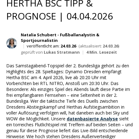
HERTHA BSC TIPP &
Wett Tipps für Heute
PROGNOSE | 04.04.2026
Natalia Schubert - Fußballanalystin &
Sportjournalistin
|
veröffentlicht am:
24.03.26
(aktualisiert:
24.03.26
)
geprüft von
Lukas Stratmann
|
4 Min. Lesezeit
Das Samstagabend-Topspiel der 2. Bundesliga gehört zu den
Highlights des 28. Spieltages: Dynamo Dresden empfängt
Hertha BSC am 4. April 2026, live ab 20:20 Uhr mit
Vorberichten bei RTL NITRO, Anstoß um 20:30 Uhr. Das
Besondere: Als einziges Spiel des Abends läuft diese Partie im
frei empfangbaren Fernsehen – eine Seltenheit in der 2.
Bundesliga. Wer die taktische Tiefe des Duells zwischen
Dresdens Abstiegskampf und Herthas Aufstiegsambition in
voller Auflösung verfolgen will, hat daneben auch bei Sky und
WOW die Möglichkeit. Unsere
datenbasierte Analyse
sieht
ein torreiches Flutlichtspiel mit Treffern auf beiden Seiten – und
genau für diese Prognose liefert das Live-Bild entscheidende
Hinweise: Wie hoch stehen Dresdens Außenverteidiger