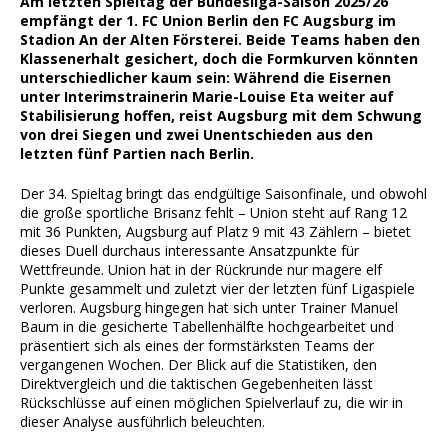
Am letzten Spieltag der Bundesliga-Saison 2025/26
empfängt der 1. FC Union Berlin den FC Augsburg im
Stadion An der Alten Försterei. Beide Teams haben den
Klassenerhalt gesichert, doch die Formkurven könnten
unterschiedlicher kaum sein: Während die Eisernen
unter Interimstrainerin Marie-Louise Eta weiter auf
Stabilisierung hoffen, reist Augsburg mit dem Schwung
von drei Siegen und zwei Unentschieden aus den
letzten fünf Partien nach Berlin.
Der 34. Spieltag bringt das endgültige Saisonfinale, und obwohl
die große sportliche Brisanz fehlt – Union steht auf Rang 12
mit 36 Punkten, Augsburg auf Platz 9 mit 43 Zählern – bietet
dieses Duell durchaus interessante Ansatzpunkte für
Wettfreunde. Union hat in der Rückrunde nur magere elf
Punkte gesammelt und zuletzt vier der letzten fünf Ligaspiele
verloren. Augsburg hingegen hat sich unter Trainer Manuel
Baum in die gesicherte Tabellenhälfte hochgearbeitet und
präsentiert sich als eines der formstärksten Teams der
vergangenen Wochen. Der Blick auf die Statistiken, den
Direktvergleich und die taktischen Gegebenheiten lässt
Rückschlüsse auf einen möglichen Spielverlauf zu, die wir in
dieser Analyse ausführlich beleuchten.