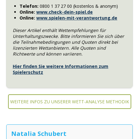
Telefon:
0800 1 37 27 00 (kostenlos & anonym)
Online:
www.check-dein-spiel.de
Online:
www.spielen-mit-verantwortung.de
Dieser Artikel enthält Wettempfehlungen für
Unterhaltungszwecke. Bitte informieren Sie sich über
die Teilnahmebedingungen und Quoten direkt bei
lizenzierten Wettanbietern. Alle Quoten sind
Richtwerte und können variieren.
Hier finden Sie weitere Informationen zum
Spielerschutz
WEITERE INFOS ZU UNSERER WETT-ANALYSE METHODIK
Natalia Schubert