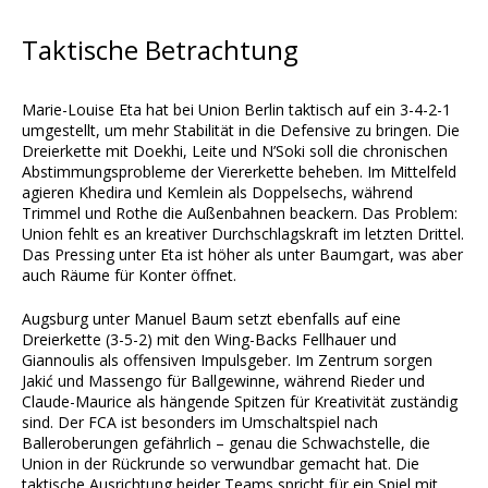
Taktische Betrachtung
Marie-Louise Eta hat bei Union Berlin taktisch auf ein 3-4-2-1
umgestellt, um mehr Stabilität in die Defensive zu bringen. Die
Dreierkette mit Doekhi, Leite und N’Soki soll die chronischen
Abstimmungsprobleme der Viererkette beheben. Im Mittelfeld
agieren Khedira und Kemlein als Doppelsechs, während
Trimmel und Rothe die Außenbahnen beackern. Das Problem:
Union fehlt es an kreativer Durchschlagskraft im letzten Drittel.
Das Pressing unter Eta ist höher als unter Baumgart, was aber
auch Räume für Konter öffnet.
Augsburg unter Manuel Baum setzt ebenfalls auf eine
Dreierkette (3-5-2) mit den Wing-Backs Fellhauer und
Giannoulis als offensiven Impulsgeber. Im Zentrum sorgen
Jakić und Massengo für Ballgewinne, während Rieder und
Claude-Maurice als hängende Spitzen für Kreativität zuständig
sind. Der FCA ist besonders im Umschaltspiel nach
Balleroberungen gefährlich – genau die Schwachstelle, die
Union in der Rückrunde so verwundbar gemacht hat. Die
taktische Ausrichtung beider Teams spricht für ein Spiel mit