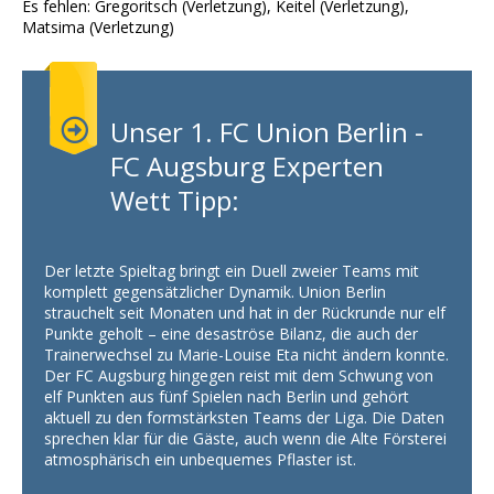
Es fehlen: Gregoritsch (Verletzung), Keitel (Verletzung),
Matsima (Verletzung)
Unser 1. FC Union Berlin -
FC Augsburg Experten
Wett Tipp:
Der letzte Spieltag bringt ein Duell zweier Teams mit
komplett gegensätzlicher Dynamik. Union Berlin
strauchelt seit Monaten und hat in der Rückrunde nur elf
Punkte geholt – eine desaströse Bilanz, die auch der
Trainerwechsel zu Marie-Louise Eta nicht ändern konnte.
Der FC Augsburg hingegen reist mit dem Schwung von
elf Punkten aus fünf Spielen nach Berlin und gehört
aktuell zu den formstärksten Teams der Liga. Die Daten
sprechen klar für die Gäste, auch wenn die Alte Försterei
atmosphärisch ein unbequemes Pflaster ist.