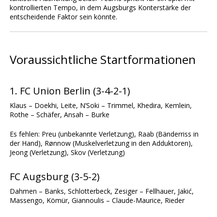
kontrollierten Tempo, in dem Augsburgs Konterstärke der
entscheidende Faktor sein könnte.
Voraussichtliche Startformationen
1. FC Union Berlin (3-4-2-1)
Klaus – Doekhi, Leite, N’Soki – Trimmel, Khedira, Kemlein,
Rothe – Schäfer, Ansah – Burke
Es fehlen: Preu (unbekannte Verletzung), Raab (Bänderriss in
der Hand), Rønnow (Muskelverletzung in den Adduktoren),
Jeong (Verletzung), Skov (Verletzung)
FC Augsburg (3-5-2)
Dahmen – Banks, Schlotterbeck, Zesiger – Fellhauer, Jakić,
Massengo, Kömür, Giannoulis – Claude-Maurice, Rieder