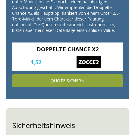
unter Marie-Louise Eta noch keinen nachhaltigen
Aufschwung geschafft. Wir empfehlen die Doppelte
Chance X2 als Haupttipp, flankiert von einem Unter-2,5-
Tore-Markt, der dem Charakter dieser Paarung
entspricht. Die Quoten sind zwar nicht astronomisch,
bieten aber bei dieser Datenlage einen soliden Value.
DOPPELTE CHANCE X2
1,52
QUOTE SICHERN
Sicherheitshinweis