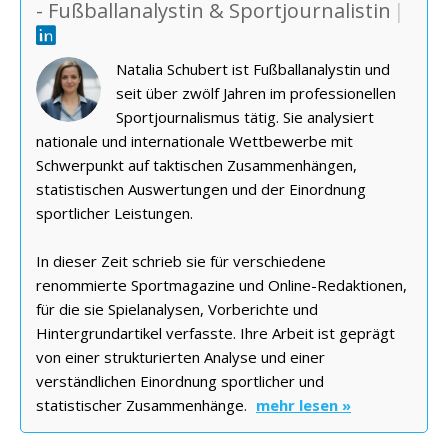
- Fußballanalystin & Sportjournalistin
|
Natalia Schubert ist Fußballanalystin und
seit über zwölf Jahren im professionellen
Sportjournalismus tätig. Sie analysiert
nationale und internationale Wettbewerbe mit
Schwerpunkt auf taktischen Zusammenhängen,
statistischen Auswertungen und der Einordnung
sportlicher Leistungen.
In dieser Zeit schrieb sie für verschiedene
renommierte Sportmagazine und Online-Redaktionen,
für die sie Spielanalysen, Vorberichte und
Hintergrundartikel verfasste. Ihre Arbeit ist geprägt
von einer strukturierten Analyse und einer
verständlichen Einordnung sportlicher und
statistischer Zusammenhänge.
mehr lesen »