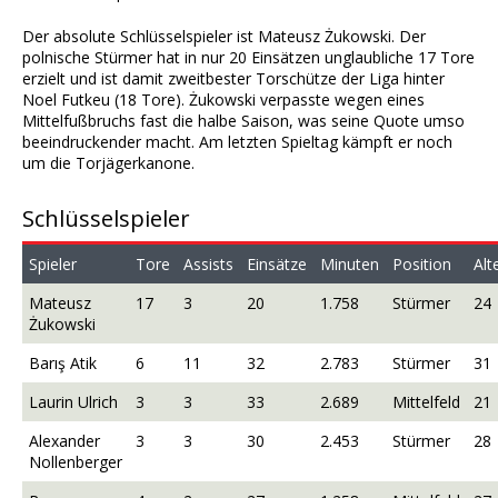
Der absolute Schlüsselspieler ist Mateusz Żukowski. Der
polnische Stürmer hat in nur 20 Einsätzen unglaubliche 17 Tore
erzielt und ist damit zweitbester Torschütze der Liga hinter
Noel Futkeu (18 Tore). Żukowski verpasste wegen eines
Mittelfußbruchs fast die halbe Saison, was seine Quote umso
beeindruckender macht. Am letzten Spieltag kämpft er noch
um die Torjägerkanone.
Schlüsselspieler
Spieler
Tore
Assists
Einsätze
Minuten
Position
Alt
Mateusz
17
3
20
1.758
Stürmer
24
Żukowski
Barış Atik
6
11
32
2.783
Stürmer
31
Laurin Ulrich
3
3
33
2.689
Mittelfeld
21
Alexander
3
3
30
2.453
Stürmer
28
Nollenberger