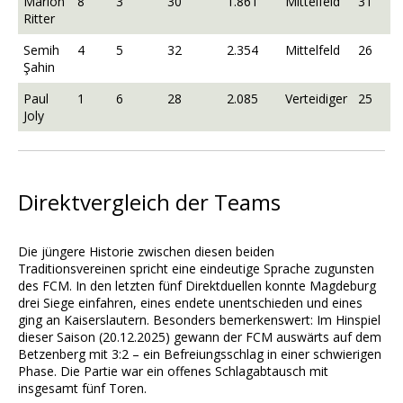
Marlon
8
3
30
1.861
Mittelfeld
31
Ritter
Semih
4
5
32
2.354
Mittelfeld
26
Şahin
Paul
1
6
28
2.085
Verteidiger
25
Joly
Direktvergleich der Teams
Die jüngere Historie zwischen diesen beiden
Traditionsvereinen spricht eine eindeutige Sprache zugunsten
des FCM. In den letzten fünf Direktduellen konnte Magdeburg
drei Siege einfahren, eines endete unentschieden und eines
ging an Kaiserslautern. Besonders bemerkenswert: Im Hinspiel
dieser Saison (20.12.2025) gewann der FCM auswärts auf dem
Betzenberg mit 3:2 – ein Befreiungsschlag in einer schwierigen
Phase. Die Partie war ein offenes Schlagabtausch mit
insgesamt fünf Toren.