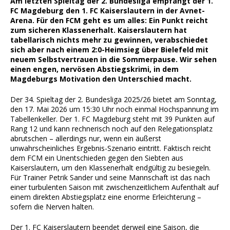
Am letzten Spieltag der 2. Bundesliga empfängt der 1.
FC Magdeburg den 1. FC Kaiserslautern in der Avnet-
Arena. Für den FCM geht es um alles: Ein Punkt reicht
zum sicheren Klassenerhalt. Kaiserslautern hat
tabellarisch nichts mehr zu gewinnen, verabschiedet
sich aber nach einem 2:0-Heimsieg über Bielefeld mit
neuem Selbstvertrauen in die Sommerpause. Wir sehen
einen engen, nervösen Abstiegskrimi, in dem
Magdeburgs Motivation den Unterschied macht.
Der 34. Spieltag der 2. Bundesliga 2025/26 bietet am Sonntag,
den 17. Mai 2026 um 15:30 Uhr noch einmal Hochspannung im
Tabellenkeller. Der 1. FC Magdeburg steht mit 39 Punkten auf
Rang 12 und kann rechnerisch noch auf den Relegationsplatz
abrutschen – allerdings nur, wenn ein äußerst
unwahrscheinliches Ergebnis-Szenario eintritt. Faktisch reicht
dem FCM ein Unentschieden gegen den Siebten aus
Kaiserslautern, um den Klassenerhalt endgültig zu besiegeln.
Für Trainer Petrik Sander und seine Mannschaft ist das nach
einer turbulenten Saison mit zwischenzeitlichem Aufenthalt auf
einem direkten Abstiegsplatz eine enorme Erleichterung –
sofern die Nerven halten.
Der 1. FC Kaiserslautern beendet derweil eine Saison, die