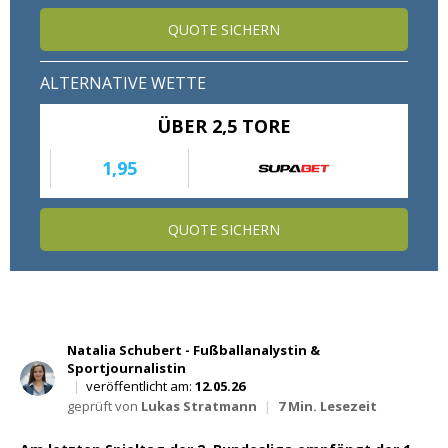
Wett Tipps für Heute
QUOTE SICHERN
ALTERNATIVE WETTE
ÜBER 2,5 TORE
1,95
QUOTE SICHERN
Natalia Schubert - Fußballanalystin &
Sportjournalistin
|
veröffentlicht am:
12.05.26
geprüft von
Lukas Stratmann
|
7 Min. Lesezeit