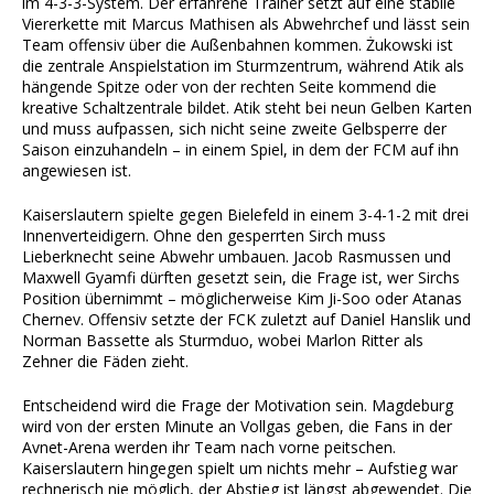
im 4-3-3-System. Der erfahrene Trainer setzt auf eine stabile
Viererkette mit Marcus Mathisen als Abwehrchef und lässt sein
Team offensiv über die Außenbahnen kommen. Żukowski ist
die zentrale Anspielstation im Sturmzentrum, während Atik als
hängende Spitze oder von der rechten Seite kommend die
kreative Schaltzentrale bildet. Atik steht bei neun Gelben Karten
und muss aufpassen, sich nicht seine zweite Gelbsperre der
Saison einzuhandeln – in einem Spiel, in dem der FCM auf ihn
angewiesen ist.
Kaiserslautern spielte gegen Bielefeld in einem 3-4-1-2 mit drei
Innenverteidigern. Ohne den gesperrten Sirch muss
Lieberknecht seine Abwehr umbauen. Jacob Rasmussen und
Maxwell Gyamfi dürften gesetzt sein, die Frage ist, wer Sirchs
Position übernimmt – möglicherweise Kim Ji-Soo oder Atanas
Chernev. Offensiv setzte der FCK zuletzt auf Daniel Hanslik und
Norman Bassette als Sturmduo, wobei Marlon Ritter als
Zehner die Fäden zieht.
Entscheidend wird die Frage der Motivation sein. Magdeburg
wird von der ersten Minute an Vollgas geben, die Fans in der
Avnet-Arena werden ihr Team nach vorne peitschen.
Kaiserslautern hingegen spielt um nichts mehr – Aufstieg war
rechnerisch nie möglich, der Abstieg ist längst abgewendet. Die