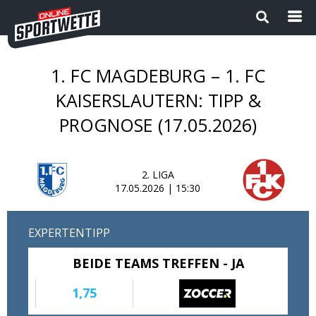
1. FC MAGDEBURG – 1. FC
Startseite
KAISERSLAUTERN: TIPP &
PROGNOSE (17.05.2026)
Die besten Wettanbieter 2024
1
Sport Magazin
2. LIGA
17.05.2026 | 15:30
Sportwetten ohne OASIS |
Wettanbieter ohne OASIS im
Vergleich 2026
EXPERTENTIPP
Neue Wettanbieter
BEIDE TEAMS TREFFEN - JA
Sportwetten Apps
1,75