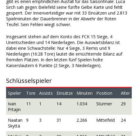
gibt es einen empfindlichen Ausfall für das Saisonfinale: Luca
Sirch sah gegen Bielefeld seine fünfte Gelbe Karte und fehlt
gesperrt. Der Innenverteidiger war mit 33 Einsätzen und 2.813
Spielminuten der Dauerbrenner in der Abwehr der Roten
Teufel. Sein Fehlen wiegt schwer.
Insgesamt stehen auf dem Konto des FCK 15 Siege, 4
Unentschieden und 14 Niederlagen. Die Auswärtsbilanz ist
dabei eine Schwachstelle: Nur 4 Siege, 3 Remis und 9
Niederlagen (16:28 Tore) lautet die ernüchternde Bilanz auf
fremden Plätzen. In den letzten fünf Spielen holte
Kaiserslautern 6 Punkte (2 Siege, 3 Niederlagen).
Schlüsselspieler
Spieler
Tore
Assists
Einsätze
Minuten
Position
Alter
Ivan
11
1
14
1.034
Stürmer
29
Prtajin
Naatan
9
3
31
2.266
Mittelfeld
24
Skyttä