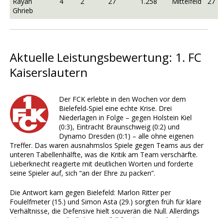
Rayan
4
2
27
1.258
Mittelfeld
27
Ghrieb
Aktuelle Leistungsbewertung: 1. FC
Kaiserslautern
Der FCK erlebte in den Wochen vor dem
Bielefeld-Spiel eine echte Krise. Drei
Niederlagen in Folge – gegen Holstein Kiel
(0:3), Eintracht Braunschweig (0:2) und
Dynamo Dresden (0:1) – alle ohne eigenen
Treffer. Das waren ausnahmslos Spiele gegen Teams aus der
unteren Tabellenhälfte, was die Kritik am Team verschärfte.
Lieberknecht reagierte mit deutlichen Worten und forderte
seine Spieler auf, sich “an der Ehre zu packen”.
Die Antwort kam gegen Bielefeld: Marlon Ritter per
Foulelfmeter (15.) und Simon Asta (29.) sorgten früh für klare
Verhältnisse, die Defensive hielt souverän die Null. Allerdings