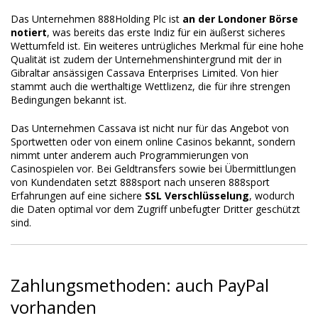
Das Unternehmen 888Holding Plc ist
an der Londoner Börse
notiert
, was bereits das erste Indiz für ein äußerst sicheres
Wettumfeld ist. Ein weiteres untrügliches Merkmal für eine hohe
Qualität ist zudem der Unternehmenshintergrund mit der in
Gibraltar ansässigen Cassava Enterprises Limited. Von hier
stammt auch die werthaltige Wettlizenz, die für ihre strengen
Bedingungen bekannt ist.
Das Unternehmen Cassava ist nicht nur für das Angebot von
Sportwetten oder von einem online Casinos bekannt, sondern
nimmt unter anderem auch Programmierungen von
Casinospielen vor. Bei Geldtransfers sowie bei Übermittlungen
von Kundendaten setzt 888sport nach unseren 888sport
Erfahrungen auf eine sichere
SSL Verschlüsselung
, wodurch
die Daten optimal vor dem Zugriff unbefugter Dritter geschützt
sind.
Zahlungsmethoden: auch PayPal
vorhanden