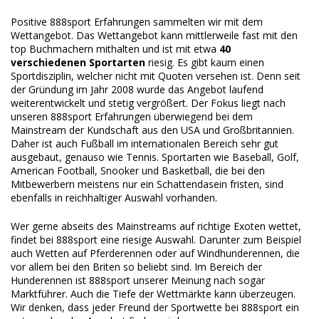
Positive 888sport Erfahrungen sammelten wir mit dem
Wettangebot. Das Wettangebot kann mittlerweile fast mit den
top Buchmachern mithalten und ist mit etwa
40
verschiedenen Sportarten
riesig. Es gibt kaum einen
Sportdisziplin, welcher nicht mit Quoten versehen ist. Denn seit
der Gründung im Jahr 2008 wurde das Angebot laufend
weiterentwickelt und stetig vergrößert. Der Fokus liegt nach
unseren 888sport Erfahrungen überwiegend bei dem
Mainstream der Kundschaft aus den USA und Großbritannien.
Daher ist auch Fußball im internationalen Bereich sehr gut
ausgebaut, genauso wie Tennis. Sportarten wie Baseball, Golf,
American Football, Snooker und Basketball, die bei den
Mitbewerbern meistens nur ein Schattendasein fristen, sind
ebenfalls in reichhaltiger Auswahl vorhanden.
Wer gerne abseits des Mainstreams auf richtige Exoten wettet,
findet bei 888sport eine riesige Auswahl. Darunter zum Beispiel
auch Wetten auf Pferderennen oder auf Windhunderennen, die
vor allem bei den Briten so beliebt sind. Im Bereich der
Hunderennen ist 888sport unserer Meinung nach sogar
Marktführer. Auch die Tiefe der Wettmärkte kann überzeugen.
Wir denken, dass jeder Freund der Sportwette bei 888sport ein