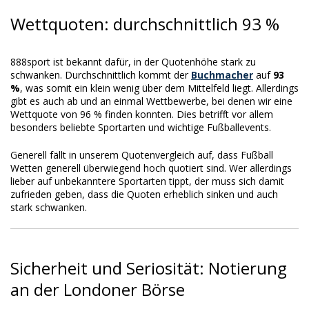
Wettquoten: durchschnittlich 93 %
888sport ist bekannt dafür, in der Quotenhöhe stark zu
schwanken. Durchschnittlich kommt der
Buchmacher
auf
93
%
, was somit ein klein wenig über dem Mittelfeld liegt. Allerdings
gibt es auch ab und an einmal Wettbewerbe, bei denen wir eine
Wettquote von 96 % finden konnten. Dies betrifft vor allem
besonders beliebte Sportarten und wichtige Fußballevents.
Generell fällt in unserem Quotenvergleich auf, dass Fußball
Wetten generell überwiegend hoch quotiert sind. Wer allerdings
lieber auf unbekanntere Sportarten tippt, der muss sich damit
zufrieden geben, dass die Quoten erheblich sinken und auch
stark schwanken.
Sicherheit und Seriosität: Notierung
an der Londoner Börse