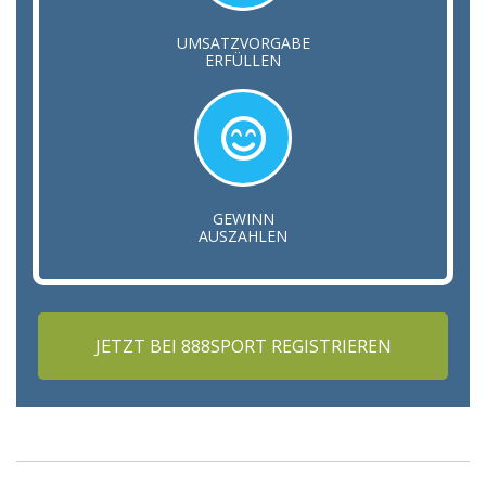
UMSATZVORGABE
ERFÜLLEN
GEWINN
AUSZAHLEN
JETZT BEI 888SPORT REGISTRIEREN