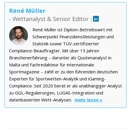
René Müller
- Wettanalyst & Senior Editor
|
René Müller ist Diplom-Betriebswirt mit
Schwerpunkt Finanzdienstleistungen und
Statistik sowie TÜV-zertifizierter
Compliance-Beauftragter. Mit über 15 Jahren
Branchenerfahrung – darunter als Quotenanalyst in
Malta und Fachredakteur für internationale
Sportmagazine – zählt er zu den führenden deutschen
Experten für Sportwetten-Analytik und iGaming-
Compliance. Seit 2020 berät er als unabhängiger Analyst
zu GGL-Regulierungen, LUGAS-Integration und
datenbasierten Wett-Analysen.
mehr lesen »