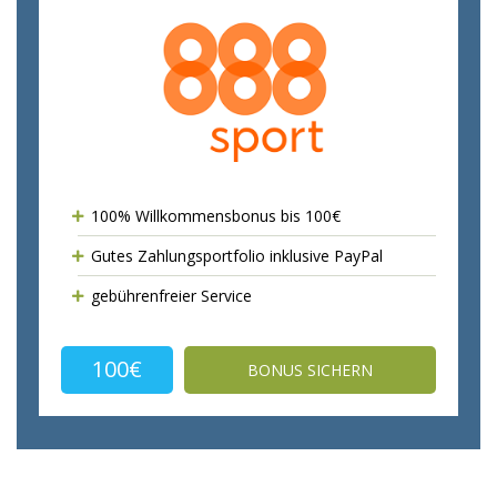
100% Willkommensbonus bis 100€
Gutes Zahlungsportfolio inklusive PayPal
gebührenfreier Service
100
€
BONUS SICHERN