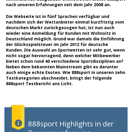
nach unseren Erfahrungen seit dem Jahr 2008 an.
Die Webseite ist in fünf Sprachen verfügbar und
nachdem sich der Wettanbieter einmal kurzfristig vom
deutschen Markt zurückgezogen hat, ist nun auch
wieder eine Anmeldung für Kunden mit Wohnsitz in
Deutschland möglich. Grund war damals die Einführung
der Glücksspielsteuer im Jahr 2012 für deutsche
Kunden. Die Auswahl an Sportwetten ist sehr gut, wenn
nicht sogar hervorragend, denn welcher Mitbewerber
bietet schon rund 40 verschiedene Sportdisziplinen an?
Neben dem bekannten Mainstream gibt es darunter
auch einige echte Exoten. Wie 888sport in unseren zehn
Testkategorien abschneidet, bringt der folgende
888sport Testbericht ans Licht.
888sport Highlights in der