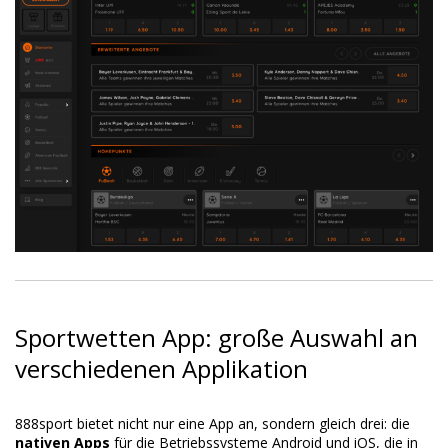
Sportwetten App: große Auswahl an
verschiedenen Applikation
888sport bietet nicht nur eine App an, sondern gleich drei: die
nativen Apps
für die Betriebssysteme Android und iOS, die in