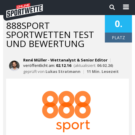
0.
888SPORT
SPORTWETTEN TEST
Startseite
PLATZ
UND BEWERTUNG
Die besten Wettanbieter 2024
René Müller - Wettanalyst & Senior Editor
|
veröffentlicht am:
02.12.16
(aktualisiert:
06.02.26
)
1
Sport Magazin
geprüft von
Lukas Stratmann
|
11 Min. Lesezeit
Sportwetten ohne OASIS |
Wettanbieter ohne OASIS im
Vergleich 2026
Neue Wettanbieter
Sportwetten Apps