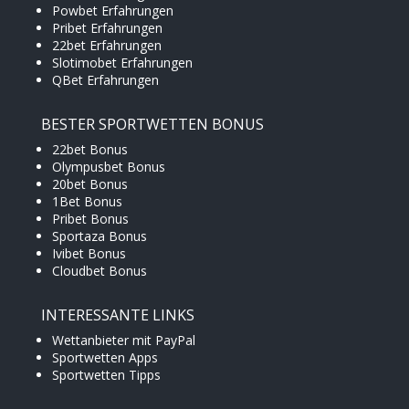
Powbet Erfahrungen
Wett Tipps für Heute
Pribet Erfahrungen
22bet Erfahrungen
Slotimobet Erfahrungen
QBet Erfahrungen
BESTER SPORTWETTEN BONUS
22bet Bonus
Olympusbet Bonus
20bet Bonus
1Bet Bonus
Pribet Bonus
Sportaza Bonus
Ivibet Bonus
Cloudbet Bonus
INTERESSANTE LINKS
Wettanbieter mit PayPal
Sportwetten Apps
Sportwetten Tipps