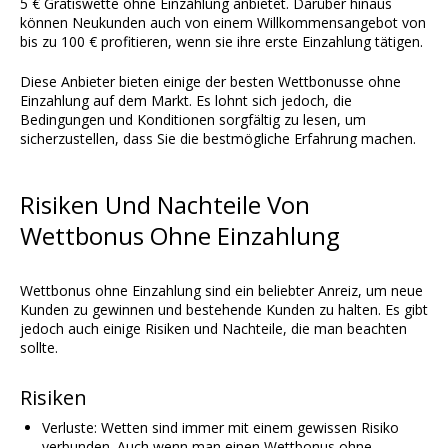
5 € Gratiswette ohne Einzahlung anbietet. Darüber hinaus
können Neukunden auch von einem Willkommensangebot von
bis zu 100 € profitieren, wenn sie ihre erste Einzahlung tätigen.
Diese Anbieter bieten einige der besten Wettbonusse ohne
Einzahlung auf dem Markt. Es lohnt sich jedoch, die
Bedingungen und Konditionen sorgfältig zu lesen, um
sicherzustellen, dass Sie die bestmögliche Erfahrung machen.
Risiken Und Nachteile Von
Wettbonus Ohne Einzahlung
Wettbonus ohne Einzahlung sind ein beliebter Anreiz, um neue
Kunden zu gewinnen und bestehende Kunden zu halten. Es gibt
jedoch auch einige Risiken und Nachteile, die man beachten
sollte.
Risiken
Verluste: Wetten sind immer mit einem gewissen Risiko
verbunden. Auch wenn man einen Wettbonus ohne