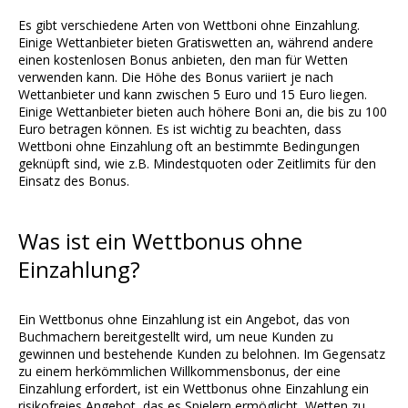
Es gibt verschiedene Arten von Wettboni ohne Einzahlung.
Einige Wettanbieter bieten Gratiswetten an, während andere
einen kostenlosen Bonus anbieten, den man für Wetten
verwenden kann. Die Höhe des Bonus variiert je nach
Wettanbieter und kann zwischen 5 Euro und 15 Euro liegen.
Einige Wettanbieter bieten auch höhere Boni an, die bis zu 100
Euro betragen können. Es ist wichtig zu beachten, dass
Wettboni ohne Einzahlung oft an bestimmte Bedingungen
geknüpft sind, wie z.B. Mindestquoten oder Zeitlimits für den
Einsatz des Bonus.
Was ist ein Wettbonus ohne
Einzahlung?
Ein Wettbonus ohne Einzahlung ist ein Angebot, das von
Buchmachern bereitgestellt wird, um neue Kunden zu
gewinnen und bestehende Kunden zu belohnen. Im Gegensatz
zu einem herkömmlichen Willkommensbonus, der eine
Einzahlung erfordert, ist ein Wettbonus ohne Einzahlung ein
risikofreies Angebot, das es Spielern ermöglicht, Wetten zu