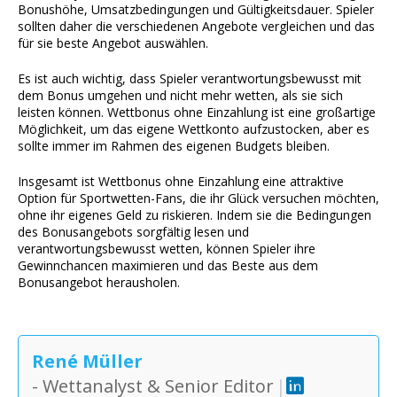
Bonushöhe, Umsatzbedingungen und Gültigkeitsdauer. Spieler
sollten daher die verschiedenen Angebote vergleichen und das
für sie beste Angebot auswählen.
Es ist auch wichtig, dass Spieler verantwortungsbewusst mit
dem Bonus umgehen und nicht mehr wetten, als sie sich
leisten können. Wettbonus ohne Einzahlung ist eine großartige
Möglichkeit, um das eigene Wettkonto aufzustocken, aber es
sollte immer im Rahmen des eigenen Budgets bleiben.
Insgesamt ist Wettbonus ohne Einzahlung eine attraktive
Option für Sportwetten-Fans, die ihr Glück versuchen möchten,
ohne ihr eigenes Geld zu riskieren. Indem sie die Bedingungen
des Bonusangebots sorgfältig lesen und
verantwortungsbewusst wetten, können Spieler ihre
Gewinnchancen maximieren und das Beste aus dem
Bonusangebot herausholen.
René Müller
- Wettanalyst & Senior Editor
|