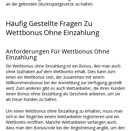
an die geltenden Glücksspielgesetze zu halten.
Häufig Gestellte Fragen Zu
Wettbonus Ohne Einzahlung
Anforderungen Für Wettbonus Ohne
Einzahlung
Ein Wettbonus ohne Einzahlung ist ein Bonus, den man auch
ohne Guthaben auf dem Wettkonto erhält. Dies kann zum
einen ein Wettbonus sein, der zusammen mit einem
Willkommensbonus bei der Anmeldung zur Verfügung gestellt
wird. Zum anderen gibt es auch Wettanbieter, die ihren Kunden
einen Bonus ohne Einzahlung als Geschenk anbieten, um sie
als treue Kunden zu halten.
Um einen Wettbonus ohne Einzahlung zu erhalten, muss man
sich in der Regel bei einem Wettanbieter registrieren und ein
Wettkonto eröffnen. Manche Wettanbieter verlangen auch,
dass man den Bonuscode bei der Registrierung angibt, um den