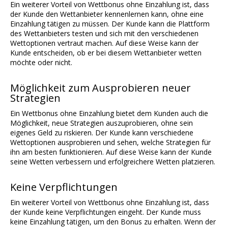
Ein weiterer Vorteil von Wettbonus ohne Einzahlung ist, dass
der Kunde den Wettanbieter kennenlernen kann, ohne eine
Einzahlung tätigen zu müssen. Der Kunde kann die Plattform
des Wettanbieters testen und sich mit den verschiedenen
Wettoptionen vertraut machen. Auf diese Weise kann der
Kunde entscheiden, ob er bei diesem Wettanbieter wetten
möchte oder nicht.
Möglichkeit zum Ausprobieren neuer
Strategien
Ein Wettbonus ohne Einzahlung bietet dem Kunden auch die
Möglichkeit, neue Strategien auszuprobieren, ohne sein
eigenes Geld zu riskieren. Der Kunde kann verschiedene
Wettoptionen ausprobieren und sehen, welche Strategien für
ihn am besten funktionieren. Auf diese Weise kann der Kunde
seine Wetten verbessern und erfolgreichere Wetten platzieren.
Keine Verpflichtungen
Ein weiterer Vorteil von Wettbonus ohne Einzahlung ist, dass
der Kunde keine Verpflichtungen eingeht. Der Kunde muss
keine Einzahlung tätigen, um den Bonus zu erhalten. Wenn der