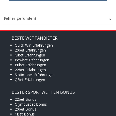
Fehler gefunden?
BESTE WETTANBIETER
Quick Win Erfahrungen
20bet Erfahrungen
ivibet Erfahrungen
Powbet Erfahrungen
Pribet Erfahrungen
22bet Erfahrungen
Slotimobet Erfahrungen
QBet Erfahrungen
BESTER SPORTWETTEN BONUS
22bet Bonus
Olympusbet Bonus
20bet Bonus
1Bet Bonus