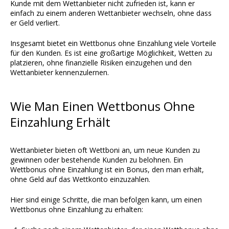
Kunde mit dem Wettanbieter nicht zufrieden ist, kann er
einfach zu einem anderen Wettanbieter wechseln, ohne dass
er Geld verliert.
Insgesamt bietet ein Wettbonus ohne Einzahlung viele Vorteile
für den Kunden. Es ist eine großartige Möglichkeit, Wetten zu
platzieren, ohne finanzielle Risiken einzugehen und den
Wettanbieter kennenzulernen.
Wie Man Einen Wettbonus Ohne
Einzahlung Erhält
Wettanbieter bieten oft Wettboni an, um neue Kunden zu
gewinnen oder bestehende Kunden zu belohnen. Ein
Wettbonus ohne Einzahlung ist ein Bonus, den man erhält,
ohne Geld auf das Wettkonto einzuzahlen.
Hier sind einige Schritte, die man befolgen kann, um einen
Wettbonus ohne Einzahlung zu erhalten: