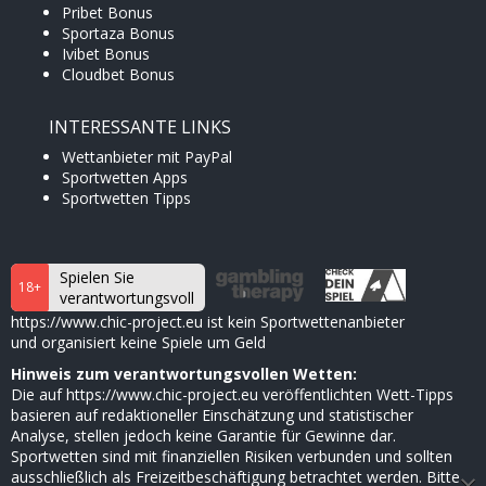
Pribet Bonus
Sportaza Bonus
Ivibet Bonus
Cloudbet Bonus
INTERESSANTE LINKS
Wettanbieter mit PayPal
Sportwetten Apps
Sportwetten Tipps
Spielen Sie
18+
verantwortungsvoll
https://www.chic-project.eu ist kein Sportwettenanbieter
und organisiert keine Spiele um Geld
Hinweis zum verantwortungsvollen Wetten:
Die auf https://www.chic-project.eu veröffentlichten Wett-Tipps
basieren auf redaktioneller Einschätzung und statistischer
Analyse, stellen jedoch keine Garantie für Gewinne dar.
Sportwetten sind mit finanziellen Risiken verbunden und sollten
×
ausschließlich als Freizeitbeschäftigung betrachtet werden. Bitte