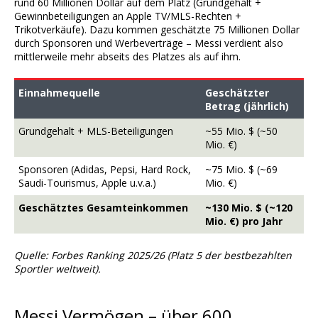
rund 60 Millionen Dollar auf dem Platz (Grundgehalt +
Gewinnbeteiligungen an Apple TV/MLS-Rechten +
Trikotverkäufe). Dazu kommen geschätzte 75 Millionen Dollar
durch Sponsoren und Werbeverträge – Messi verdient also
mittlerweile mehr abseits des Platzes als auf ihm.
Einnahmequelle
Geschätzter
Betrag (jährlich)
Grundgehalt + MLS-Beteiligungen
~55 Mio. $ (~50
Mio. €)
Sponsoren (Adidas, Pepsi, Hard Rock,
~75 Mio. $ (~69
Saudi-Tourismus, Apple u.v.a.)
Mio. €)
Geschätztes Gesamteinkommen
~130 Mio. $ (~120
Mio. €) pro Jahr
Quelle: Forbes Ranking 2025/26 (Platz 5 der bestbezahlten
Sportler weltweit).
Messi Vermögen – über 600