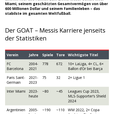
Miami, seinem geschätzten Gesamtvermögen von über
600 Millionen Dollar und seinem Familienleben – das
stabilste im gesamten Weltfußball.
Der GOAT – Messis Karriere jenseits
der Statistiken
Verein
Jahre
Spiele
Tore
Wichtigste Titel
FC
2004-
778
672
10× LaLiga, 4× CL, 6×
Barcelona
2021
Ballon d’Or bei Barça
Paris Saint-
2021-
75
32
2× Ligue 1
Germain
2023
Inter Miami
2023-
~80
~45
Leagues Cup 2023,
heute
MLS-Supporter’s Shield
2024
Argentinien
2005-
~190
~110
WM 2022, 2× Copa