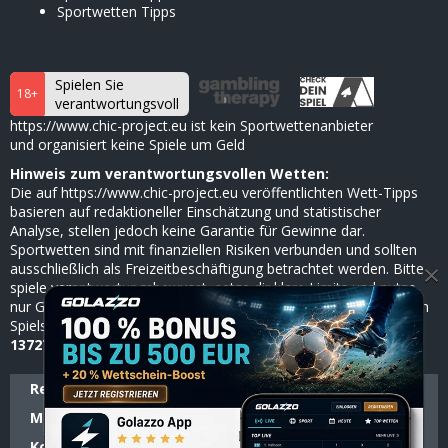
Sportwetten Tipps
Spielen Sie
18+
verantwortungsvoll
https://www.chic-project.eu ist kein Sportwettenanbieter
und organisiert keine Spiele um Geld
Hinweis zum verantwortungsvollen Wetten:
Die auf https://www.chic-project.eu veröffentlichten Wett-Tipps
basieren auf redaktioneller Einschätzung und statistischer
Analyse, stellen jedoch keine Garantie für Gewinne dar.
Sportwetten sind mit finanziellen Risiken verbunden und sollten
×
ausschließlich als Freizeitbeschäftigung betrachtet werden. Bitte
spiele verantwortungsbewusst, setze dir klare Limits und nutze
nur Geld, dessen Verlust du verkraften kannst. Bei Anzeichen von
Spielsucht hilft die
BZgA
anonym und kostenlos unter
0800
1372700
(ab 18 Jahren).
Redaktion & Experten
Reaktionelle Richtlinien
Methodik der Wett-Tipps
Test-Standards
Kontakt
Spielerschutz
Partnerschaften