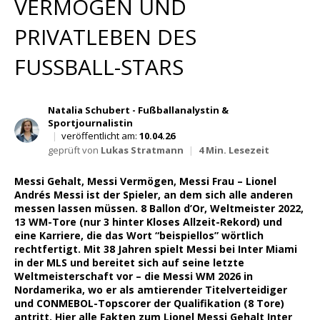
VERMÖGEN UND
Wett Tipps für Heute
PRIVATLEBEN DES
FUSSBALL-STARS
Natalia Schubert - Fußballanalystin &
Sportjournalistin
|
veröffentlicht am:
10.04.26
geprüft von
Lukas Stratmann
|
4 Min. Lesezeit
Messi Gehalt, Messi Vermögen, Messi Frau – Lionel
Andrés Messi ist der Spieler, an dem sich alle anderen
messen lassen müssen. 8 Ballon d’Or, Weltmeister 2022,
13 WM-Tore (nur 3 hinter Kloses Allzeit-Rekord) und
eine Karriere, die das Wort “beispiellos” wörtlich
rechtfertigt. Mit 38 Jahren spielt Messi bei Inter Miami
in der MLS und bereitet sich auf seine letzte
Weltmeisterschaft vor – die Messi WM 2026 in
Nordamerika, wo er als amtierender Titelverteidiger
und CONMEBOL-Topscorer der Qualifikation (8 Tore)
antritt. Hier alle Fakten zum Lionel Messi Gehalt Inter