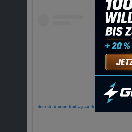
Sieh dir diesen Beitrag auf Instagram an