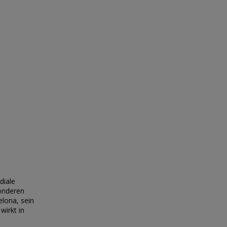
diale
sonderen
elona, sein
wirkt in