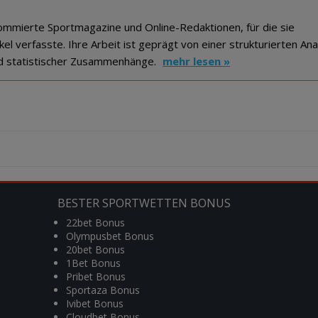
enommierte Sportmagazine und Online-Redaktionen, für die sie
el verfasste. Ihre Arbeit ist geprägt von einer strukturierten An
und statistischer Zusammenhänge.
mehr lesen »
BESTER SPORTWETTEN BONUS
22bet Bonus
Olympusbet Bonus
20bet Bonus
1Bet Bonus
Pribet Bonus
Sportaza Bonus
Ivibet Bonus
Cloudbet Bonus