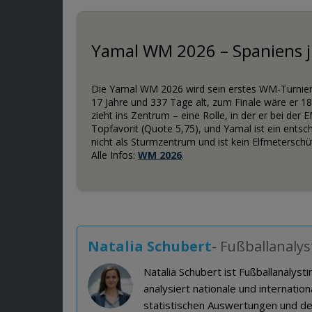
Yamal WM 2026 – Spaniens j
Die Yamal WM 2026 wird sein erstes WM-Turnier –
17 Jahre und 337 Tage alt, zum Finale wäre er 18
zieht ins Zentrum – eine Rolle, in der er bei de
Topfavorit (Quote 5,75), und Yamal ist ein entsc
nicht als Sturmzentrum und ist kein Elfmeterschü
Alle Infos:
WM 2026
.
Natalia Schubert
- Fußballanalys
Natalia Schubert ist Fußballanalysti
analysiert nationale und internat
statistischen Auswertungen und der