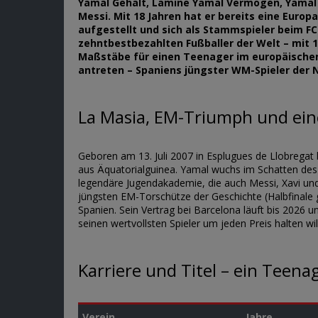
Yamal Gehalt, Lamine Yamal Vermögen, Yamal F
Messi. Mit 18 Jahren hat er bereits eine Eur
aufgestellt und sich als Stammspieler beim FC B
zehntbestbezahlten Fußballer der Welt – mit 1
Maßstäbe für einen Teenager im europäischen 
antreten – Spaniens jüngster WM-Spieler der Ne
La Masia, EM-Triumph und eine
Geboren am 13. Juli 2007 in Esplugues de Llobrega
aus Äquatorialguinea. Yamal wuchs im Schatten de
legendäre Jugendakademie, die auch Messi, Xavi und 
jüngsten EM-Torschütze der Geschichte (Halbfinale 
Spanien. Sein Vertrag bei Barcelona läuft bis 2026 un
seinen wertvollsten Spieler um jeden Preis halten will
Karriere und Titel – ein Teen
Verein
Jahre