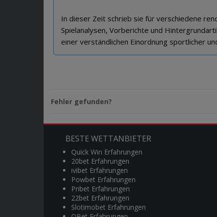
In dieser Zeit schrieb sie für verschiedene r
Spielanalysen, Vorberichte und Hintergrundartik
einer verständlichen Einordnung sportlicher 
Fehler gefunden?
BESTE WETTANBIETER
Quick Win Erfahrungen
20bet Erfahrungen
ivibet Erfahrungen
Powbet Erfahrungen
Pribet Erfahrungen
22bet Erfahrungen
Slotimobet Erfahrungen
QBet Erfahrungen