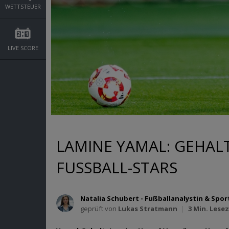
WETTSTEUER
LIVE SCORE
LAMINE YAMAL: GEHAL
FUSSBALL-STARS
Natalia Schubert - Fußballanalystin & Spor
geprüft von
Lukas Stratmann
|
3 Min. Lesez