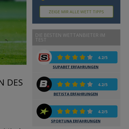
Wett Tipps für Heute
ZEIGE MIR ALLE WETT TIPPS
DIE BESTEN WETTANBIETER IM
TEST
4.2/5
SUPABET ERFAHRUNGEN
N DES
4.2/5
BETISTA ERFAHRUNGEN
4.2/5
SPORTUNA ERFAHRUNGEN