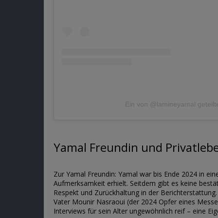
Ein von @lamineyamal geteilte
Yamal Freundin und Privatleb
Zur Yamal Freundin: Yamal war bis Ende 2024 in eine
Aufmerksamkeit erhielt. Seitdem gibt es keine bestät
Respekt und Zurückhaltung in der Berichterstattung. 
Vater Mounir Nasraoui (der 2024 Opfer eines Messeran
Interviews für sein Alter ungewöhnlich reif – eine Ei