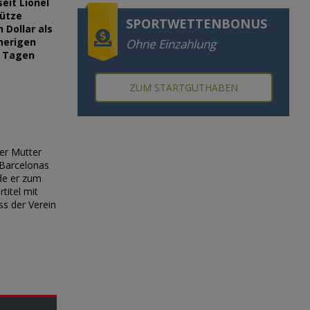
eit Lionel
hütze
SPORTWETTENBONUS
 Dollar als
herigen
Ohne Einzahlung
4 Tagen
ZUM STARTGUTHABEN
er Mutter
 Barcelonas
rde er zum
titel mit
ss der Verein